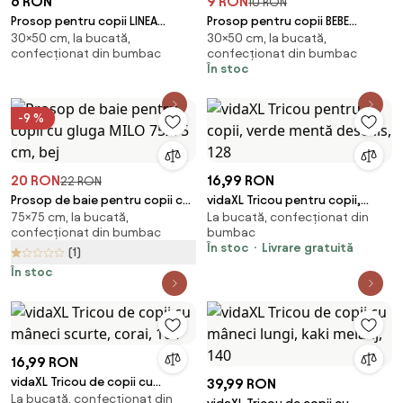
6 RON
9 RON
10 RON
Prosop pentru copii LINEA
Prosop pentru copii BEBE
30×50 cm, la bucată,
30×50 cm, la bucată,
30x50 cm albastru, 100%
trenulet roz 30x50 cm
confecționat din bumbac
confecționat din bumbac
bumbac
În stoc
-9 %
20 RON
16,99 RON
22 RON
Prosop de baie pentru copii cu
vidaXL Tricou pentru copii,
75×75 cm, la bucată,
La bucată, confecționat din
gluga MILO 75x75 cm, bej
verde mentă deschis, 128
confecționat din bumbac
bumbac
În stoc
Livrare gratuită
(1)
În stoc
16,99 RON
vidaXL Tricou de copii cu
39,99 RON
La bucată, confecționat din
mâneci scurte, corai, 104