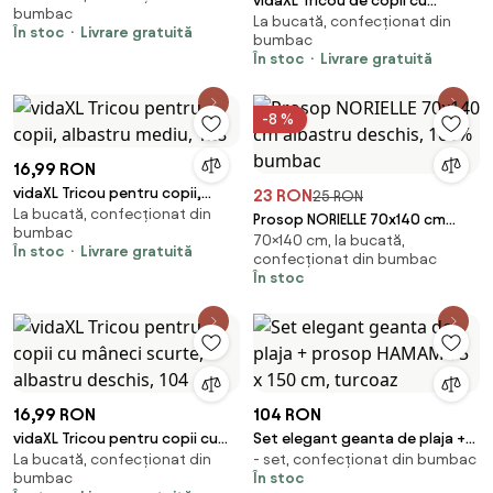
vidaXL Tricou de copii cu
bumbac
La bucată, confecționat din
mâneci lungi, kaki melanj, 140
În stoc
Livrare gratuită
bumbac
În stoc
Livrare gratuită
-8 %
16,99 RON
vidaXL Tricou pentru copii,
23 RON
25 RON
La bucată, confecționat din
albastru mediu, 128
Prosop NORIELLE 70x140 cm
bumbac
70×140 cm, la bucată,
albastru deschis, 100% bumbac
În stoc
Livrare gratuită
confecționat din bumbac
În stoc
16,99 RON
104 RON
vidaXL Tricou pentru copii cu
Set elegant geanta de plaja +
La bucată, confecționat din
- set, confecționat din bumbac
mâneci scurte, albastru
prosop HAMAM 75 x 150 cm,
bumbac
În stoc
deschis, 104
turcoaz