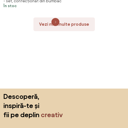
- set, confecționat din bumbac
prosop HAMAM 75 x 150 cm,
În stoc
verde
Vezi mai multe produse
Sari peste subsol, revino la începutul paginii
Descoperă,
inspiră-te și
fii pe deplin
creativ