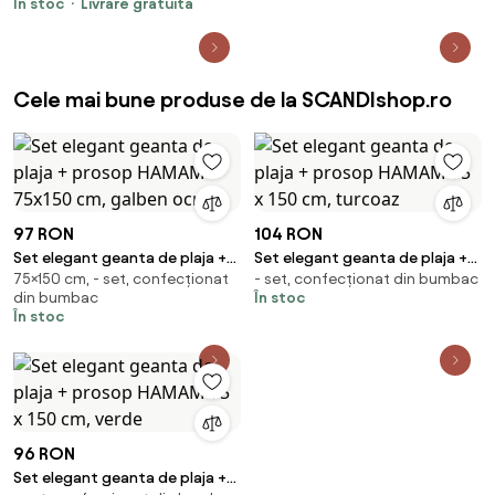
În stoc
Livrare gratuită
Cele mai bune produse de la SCANDIshop.ro
97 RON
104 RON
Set elegant geanta de plaja +
Set elegant geanta de plaja +
75×150 cm, - set, confecționat
- set, confecționat din bumbac
prosop HAMAM 75x150 cm,
prosop HAMAM 75 x 150 cm,
din bumbac
În stoc
galben ocru
turcoaz
În stoc
96 RON
Set elegant geanta de plaja +