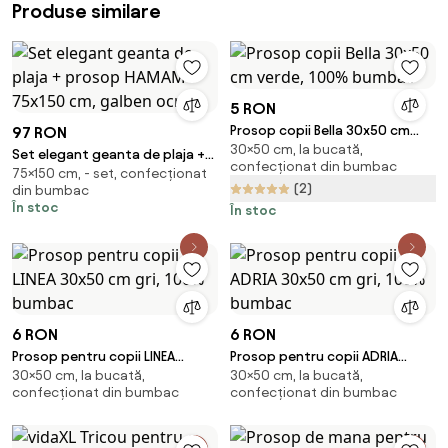
Produse similare
5 RON
Prosop copii Bella 30x50 cm
97 RON
30×50 cm, la bucată,
verde, 100% bumbac
Set elegant geanta de plaja +
confecționat din bumbac
75×150 cm, - set, confecționat
prosop HAMAM 75x150 cm,
(2)
din bumbac
galben ocru
În stoc
În stoc
6 RON
6 RON
Prosop pentru copii LINEA
Prosop pentru copii ADRIA
30×50 cm, la bucată,
30×50 cm, la bucată,
30x50 cm gri, 100% bumbac
30x50 cm gri, 100% bumbac
confecționat din bumbac
confecționat din bumbac