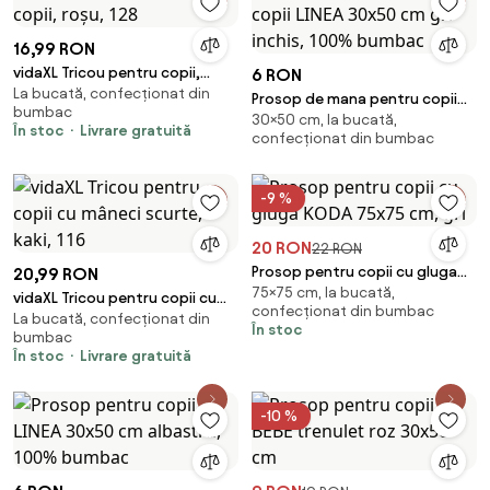
16,99 RON
vidaXL Tricou pentru copii,
6 RON
La bucată, confecționat din
roșu, 128
Prosop de mana pentru copii
bumbac
30×50 cm, la bucată,
LINEA 30x50 cm gri inchis, 100%
În stoc
Livrare gratuită
confecționat din bumbac
bumbac
-9 %
20 RON
22 RON
Prosop pentru copii cu gluga
20,99 RON
75×75 cm, la bucată,
KODA 75x75 cm, gri
vidaXL Tricou pentru copii cu
confecționat din bumbac
La bucată, confecționat din
mâneci scurte, kaki, 116
În stoc
bumbac
În stoc
Livrare gratuită
-10 %