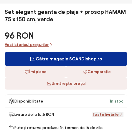
Set elegant geanta de plaja + prosop HAMAM
75 x 150 cm, verde
96 RON
Vezi istoricul prețurilor
Către magazin SCANDIshop.ro
Îmi place
Comparaţie
Urmărește prețul
Disponibilitate
În stoc
Livrare de la 16,5 RON
Toate livrările
Puteți returna produsul în termen de 14 de zile.