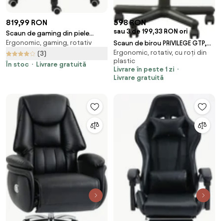
819,99 RON
598 RON
sau 3 de 199,33 RON ori
Scaun de gaming din piele
Ergonomic, gaming, rotativ
ecologica PU si otel cu inaltime
Scaun de birou PRIVILEGE GTP,
Ergonomic, rotativ, cu roți din
reglabila si spatar inclinabil,
Albastru cobalt stofa zesta
(3)
plastic
65x65x121-129 cm, albastru si
În stoc
Livrare gratuită
Livrare în peste 1 zi
negru | Aosom Romania
Livrare gratuită