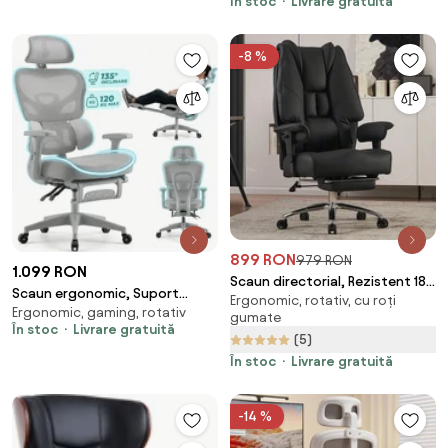
În stoc
Livrare gratuită
rabatabil, suport pentru
picioare, material textil
premium, Bej
-8 %
899 RON
979 RON
1.099 RON
Scaun directorial, Rezistent 180
Scaun ergonomic, Suport
Ergonomic, rotativ, cu roți
kg, Sezut cu Arcuri Metalice și
Ergonomic, gaming, rotativ
Lombar 3 Zone Dinamice,
gumate
Spumă, cotiere reglabile
În stoc
Livrare gratuită
Spătar ajustabil pe inaltime,
(5)
inaltime, piele PU, Negru
cotiere 3D, tetiera 3D, suport
În stoc
Livrare gratuită
pentru picioare, umeras,
pivotant, Mesh, Gri
-14 %