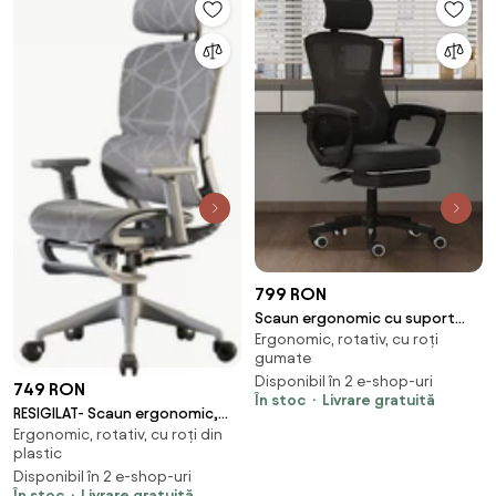
799 RON
Scaun ergonomic cu suport
Ergonomic, rotativ, cu roți
lombar, pivotant 360°, tetieră
gumate
reglabilă, suport pentru
Disponibil în 2 e-shop-uri
picioare, Mesh, Negru
749 RON
În stoc
Livrare gratuită
RESIGILAT- Scaun ergonomic,
Ergonomic, rotativ, cu roți din
functie translatie sezut,
plastic
cotiere reglabile 3D, tetiera 3D,
Disponibil în 2 e-shop-uri
suport lombar 3D Adaptive,
În stoc
Livrare gratuită