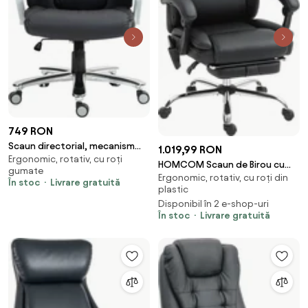
749 RON
Scaun directorial, mecanism
1.019,99 RON
Ergonomic, rotativ, cu roți
inclinare/blocare, inaltime
HOMCOM Scaun de Birou cu
gumate
reglabila, rezistent 225 kg, PU,
Ergonomic, rotativ, cu roți din
Masaj și Încălzire, Reclinabil, din
În stoc
Livrare gratuită
Negru
plastic
Piele PU, cu Telecomandă și
Disponibil în 2 e-shop-uri
Suport pentru Picioare, Negru |
În stoc
Livrare gratuită
Aosom Romania