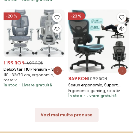
pivotant, suport picioare, Gri
-20 %
-23 %
1.199 RON
1.499 RON
DeluxStar T10 Premium – Scaun
110-132×70 cm, ergonomic,
ergonomic, cotiere 6D ultra
849 RON
1.099 RON
rotativ
moi, Suport Lombar 3 Zone
Scaun ergonomic, Suport
În stoc
Livrare gratuită
Dinamice, Spătar ajustabil pe
Ergonomic, gaming, rotativ
Lombar 3 Zone Dinamice,
inaltime, Sezut Translatie,
În stoc
Livrare gratuită
Spătar ajustabil pe inaltime,
Tetiera 4D, mecanism
cotiere 3D, tetiera 3D, suport
multifunctional
pentru picioare, umeras,
inclinare/blocare, pivotant,
Vezi mai multe produse
pivotant, Mesh, Negru
Mesh, Gri