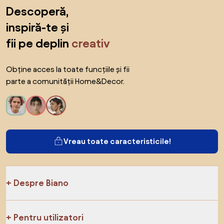
Sari peste subsol, revino la începutul paginii
Descoperă,
inspiră-te și
fii pe deplin
creativ
Obține acces la toate funcțiile și fii
parte a comunității Home&Decor.
Vreau toate caracteristicile!
Despre Biano
Pentru utilizatori