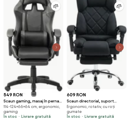
549 RON
609 RON
Scaun gaming, masaj în perna
Scaun directorial, suport
114-124×66×64 cm, ergonomic,
Ergonomic, rotativ, cu roți
lombară, suport picioare, PU,
picioare, funcție recliner, textil,
gaming
gumate
Negru/Gri
Negru
În stoc
Livrare gratuită
În stoc
Livrare gratuită