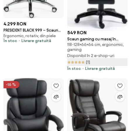
4.299 RON
PRESIDENT BLACK 999 – Scaun
549 RON
Ergonomic, rotativ, din piele
Executiv Premium din Piele
Scaun gaming cu masaj în
În stoc
Livrare gratuită
Naturală, Reclinabil electric, 2
118-128×66×64 cm, ergonomic,
perna lombară, suport
Motoare, Suport pentru
gaming
picioare, piele PU, Negru
Picioare, Negru
Disponibil în 2 e-shop-uri
(1)
În stoc
Livrare gratuită
-16 %