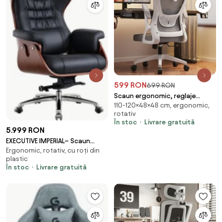
599 RON
699 RON
Scaun ergonomic, reglaje
110-120×48×48 cm, ergonomic,
multiple, suport lombar, tetieră
rotativ
ajustabilă, Alb/Gri
În stoc
Livrare gratuită
5.999 RON
EXECUTIVE IMPERIAL– Scaun
Ergonomic, rotativ, cu roți din
Directorial Premium, Tapițerie
plastic
din Piele PU Calitativă, Furnir
În stoc
Livrare gratuită
Curbat Finisaj Nuc, Funcție de
Înclinare și Reglaj pe Înălțime
Bază din Aluminiu, Negru