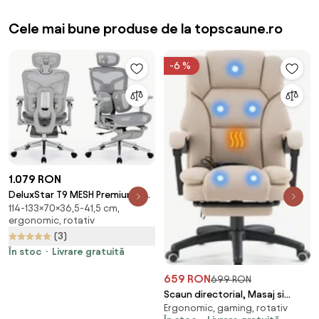
Cele mai bune produse de la topscaune.ro
-6 %
1.079 RON
DeluxStar T9 MESH Premium –
114-133×70×36,5-41,5 cm,
Scaun Ergonomic, Cotiere 6D,
ergonomic, rotativ
Suport Lombar Adaptiv, Spătar
(3)
Reglabil pe Înaltime în 5 poziții,
Mecanism Înclinare/Blocare,
În stoc
Livrare gratuită
Mesh, Gri
659 RON
699 RON
Scaun directorial, Masaj si
Ergonomic, gaming, rotativ
Incalzire in 7 puncte, spatar