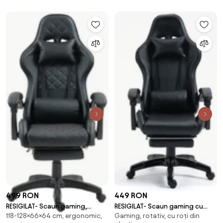
499 RON
449 RON
RESIGILAT- Scaun gaming,
RESIGILAT- Scaun gaming cu
118-128×66×64 cm, ergonomic,
Gaming, rotativ, cu roți din
ergonomic, perna suport
masaj în perna lombară, suport