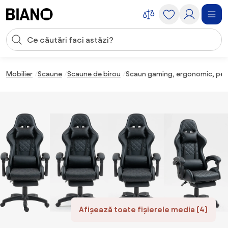
Sari peste navigare, accesează conținutul
Introducerea căutării
Sari peste conținut, mergi la subsol
Mobilier
Scaune
Scaune de birou
Scaun gaming, ergonomic, perna
Afișează toate fișierele media (4)