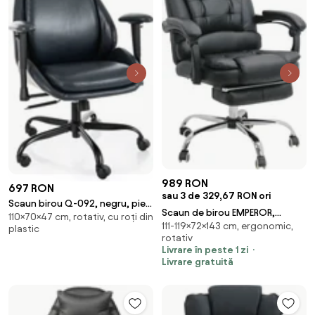
989 RON
697 RON
sau 3 de 329,67 RON ori
Scaun birou Q-092, negru, piele
Scaun de birou EMPEROR,
110×70×47 cm, rotativ, cu roți din
ecologică, 70x47x110 cm
111-119×72×143 cm, ergonomic,
suport pentru picioare, recliner
plastic
rotativ
135 , Piele ecologica, Negru
Livrare în peste 1 zi
Livrare gratuită