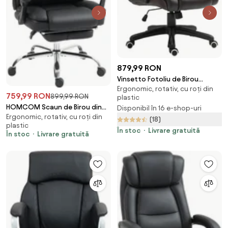
879,99 RON
Vinsetto Fotoliu de Birou
Ergonomic, rotativ, cu roți din
pentru Masaj și Ergonomic,
759,99 RON
899,99 RON
plastic
Design Directorial, Piele
HOMCOM Scaun de Birou din
Disponibil în 16 e-shop-uri
Ecologică Neagră, 6 Puncte de
Ergonomic, rotativ, cu roți din
Piele PU cu Suport pentru
(18)
Masaj | Aosom Romania
plastic
Picioare, Tetieră și Suport
În stoc
Livrare gratuită
În stoc
Livrare gratuită
Lombar | Aosom Romania