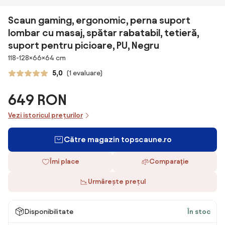
Scaun gaming, ergonomic, perna suport
lombar cu masaj, spătar rabatabil, tetieră,
suport pentru picioare, PU, Negru
Dimensiuni
118-128×66×64 cm
5,0
(1 evaluare)
649 RON
Vezi istoricul prețurilor
Către magazin topscaune.ro
Îmi place
Comparaţie
Urmărește prețul
Disponibilitate
În stoc