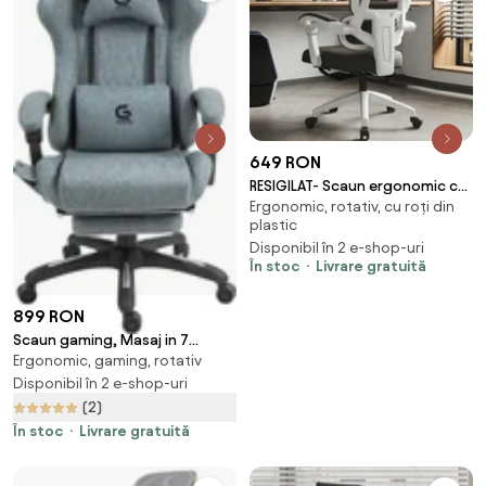
649 RON
RESIGILAT- Scaun ergonomic cu
Ergonomic, rotativ, cu roți din
suport lombar, tetieră reglabilă
plastic
3D, suport pentru picioare,
Disponibil în 2 e-shop-uri
Mesh, Alb/Negru
În stoc
Livrare gratuită
899 RON
Scaun gaming, Masaj in 7
Ergonomic, gaming, rotativ
puncte, Boxe Bluetooth,
funcție șezlong, 90-155 grade,
Disponibil în 2 e-shop-uri
suport picioare, textil, Gri
(2)
În stoc
Livrare gratuită