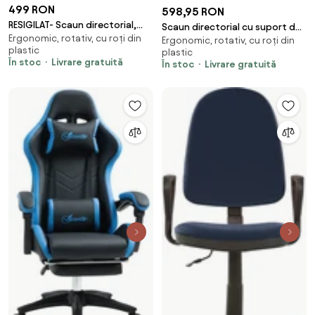
499 RON
598,95 RON
RESIGILAT- Scaun directorial,
Scaun directorial cu suport de
Ergonomic, rotativ, cu roți din
înălțime reglabilă, piele
Ergonomic, rotativ, cu roți din
picioareOFF 418 negru
plastic
plastic
ecologică Premium, rezistent
În stoc
Livrare gratuită
În stoc
Livrare gratuită
150 kg, balans, Negru