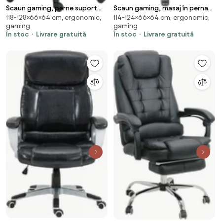
Scaun gaming, perne suport
Scaun gaming, masaj în perna
118-128×66×64 cm, ergonomic,
114-124×66×64 cm, ergonomic,
lombar si cervical, suport
lombară, suport picioare,
gaming
gaming
picioare, piele PU, Negru
textil, Gri
În stoc
Livrare gratuită
În stoc
Livrare gratuită