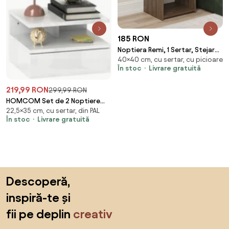
185 RON
Noptiera Remi, 1 Sertar, Stejar
40×40 cm, cu sertar, cu picioare
Bronz, 40 x 35 x 40 cm
În stoc
Livrare gratuită
219,99 RON
299,99 RON
HOMCOM Set de 2 Noptiere
22,5×35 cm, cu sertar, din PAL
Suspendate cu Sertar și Raft
În stoc
Livrare gratuită
Superior din Lemn, 35x32x22.5
cm, Alb Lucios | Aosom Romania
Sari peste subsol, revino la începutul paginii
Descoperă,
inspiră-te și
fii pe deplin
creativ