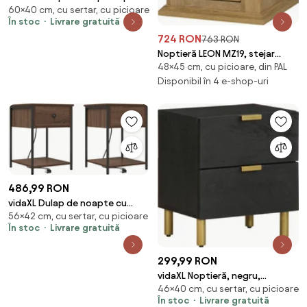
60×40 cm, cu sertar, cu picioare
Stejar Negru 40 x 42 x 60 cm
În stoc
Livrare gratuită
724 RON
763 RON
Noptieră LEON MZ19, stejar
48×45 cm, cu picioare, din PAL
grand, PAL laminat, 45x40x48
cm
Disponibil în 4 e-shop-uri
486,99 RON
vidaXL Dulap de noapte cu
56×42 cm, cu sertar, cu picioare
sertar 2 pcs Stejar închis 42 x 41
În stoc
Livrare gratuită
x 56 cm
299,99 RON
vidaXL Noptieră, negru,
46×40 cm, cu sertar, cu picioare
40x33x46 cm, lemn masiv de
În stoc
Livrare gratuită
mango