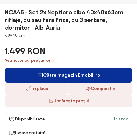
NOA45 - Set 2x Noptiere albe 40x40x63cm,
riflaje, cu sau fara Priza, cu 3 sertare,
dormitor - Alb-Auriu
Dimensiuni
63×40 cm
1.499 RON
Vezi istoricul prețurilor
Către magazin Emobili.ro
Îmi place
Comparaţie
Urmărește prețul
Disponibilitate
În stoc
Livrare gratuită