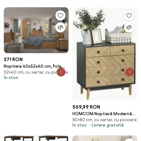
371 RON
Noptiera 40x52x40 cm, Pola,
52×40 cm, cu sertar, cu picioare
ADRK Furniture (Culoare:
În stoc
Natural)
569,99 RON
HOMCOM Noptieră Modernă
80×80 cm, cu sertar, cu picioare
din Lemn cu 5 Sertare și Picioare
În stoc
Livrare gratuită
Ridicate din Pin, Design Elegant,
Gri Închis, 80x40x80cm | Aosom
Romania