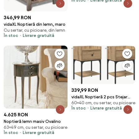
În stoc
Livrare gratuită
346,99 RON
vidaXL Noptieră din lemn, maro
Cu sertar, cu picioare, din lemn
În stoc
Livrare gratuită
339,99 RON
vidaXL Noptieră 2 pcs Stejar
60×40 cm, cu sertar, cu picioare
Artizanal 40 x 29 x 60 cm Lemn
În stoc
Livrare gratuită
compozit
4.625 RON
Noptieră lemn masiv Ovalino
63×49 cm, cu sertar, cu picioare
În stoc
Livrare gratuită