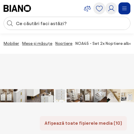
Sari peste navigare, accesează conținutul
Introducerea căutării
Sari peste conținut, mergi la subsol
Mobilier
Mese și măsuțe
Noptiere
NOA45 - Set 2x Noptiere albe 4
Afișează toate fișierele media (10)