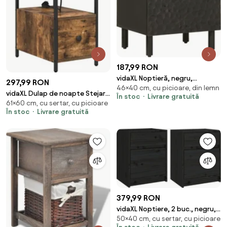
187,99 RON
vidaXL Noptieră, negru,
297,99 RON
46×40 cm, cu picioare, din lemn
40x33x46 cm, lemn masiv de
vidaXL Dulap de noapte Stejar
În stoc
Livrare gratuită
mango
61×60 cm, cu sertar, cu picioare
fumuriu 60 x 30 x 61 cm Lemn
În stoc
Livrare gratuită
compozit
379,99 RON
vidaXL Noptiere, 2 buc., negru,
50×40 cm, cu sertar, cu picioare
40x31x50 cm, lemn masiv de pin