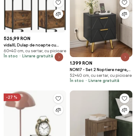
526,99 RON
vidaXL Dulap de noapte cu
60×40 cm, cu sertar, cu picioare
sertar 2 pcs Stejar fumuriu 40 x
În stoc
Livrare gratuită
31 x 60 cm
1.399 RON
NON17 - Set 2 Noptiere negre,
52×40 cm, cu sertar, cu picioare
40 cm, cu 2 sertare, Priza si
În stoc
Livrare gratuită
USB, dormitor - Negru - Auriu
-27 %