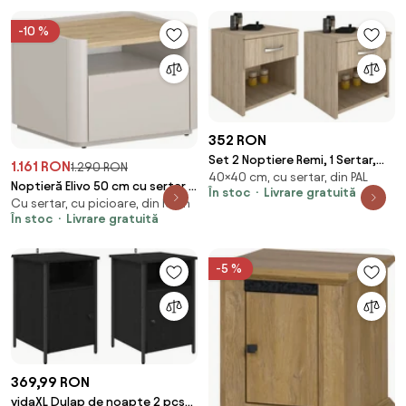
-10 %
352 RON
Set 2 Noptiere Remi, 1 Sertar,
1.161 RON
1.290 RON
40×40 cm, cu sertar, din PAL
Stejar Sonoma, 40 x 35 x 40 cm
Noptieră Elivo 50 cm cu sertar -
În stoc
Livrare gratuită
Cu sertar, cu picioare, din lemn
cașmir / stejar uleiat
În stoc
Livrare gratuită
-5 %
369,99 RON
vidaXL Dulap de noapte 2 pcs