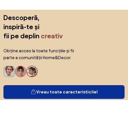
Sari peste subsol, revino la începutul paginii
Descoperă,
inspiră-te și
fii pe deplin
creativ
Obține acces la toate funcțiile și fii
parte a comunității Home&Decor.
Vreau toate caracteristicile!
Despre Biano