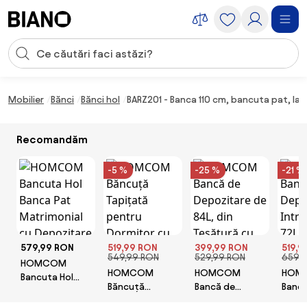
Sari peste navigare, accesează conținutul
Introducerea căutării
Sari peste conținut, mergi la subsol
Mobilier
Bănci
Bănci hol
BARZ201 - Banca 110 cm, bancuta pat, la
Recomandăm
-5 %
-25 %
-21 %
579,99 RON
519,99 RON
399,99 RON
519,9
549,99 RON
529,99 RON
659,
HOMCOM
HOMCOM
HOMCOM
HOM
Bancuta Hol
Băncuță
Bancă de
Bancă
Banca Pat
Tapițată
Depozitare de
Depoz
Matrimonial cu