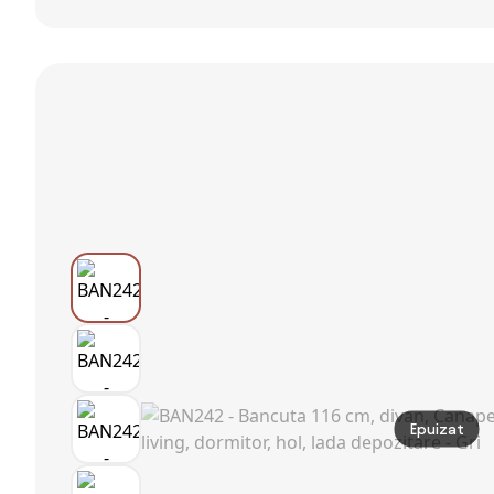
HOMCOM,
Depozitare din
Banca Pat
bancă de
Țesătură tip
Matrimonial cu
intrare cu
Catifea cu
Depozitare si
sertar rabatabil
Spațiu Ascuns,
Cotiere Rulate,
| Aosom
Bej | Aosom
126x48.5x57
Romania
Romania
cm, Banca Pat
Gri | Aosom
Romania
Epuizat