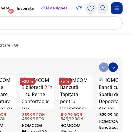
chere
AI designer
Inspirații
45
itare - Gri
-20 %
-5 %
RON
389,99 RON
519,99 RON
529,99 RON
RON
489,99 RON
549,99 RON
HOMCOM
M
HOMCOM
HOMCOM
Bancă cu
e
Bibliotecă 2 în 1
Băncuță