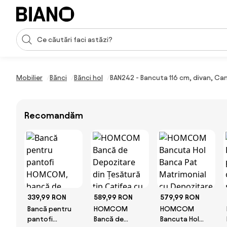
Sari peste navigare, accesează conținutul
Introducerea căutării
Sari peste conținut, mergi la subsol
Mobilier
Bănci
Bănci hol
BAN242 - Bancuta 116 cm, divan, Can
Recomandăm
339,99 RON
589,99 RON
579,99 RON
Bancă pentru
HOMCOM
HOMCOM
pantofi
Bancă de
Bancuta Hol