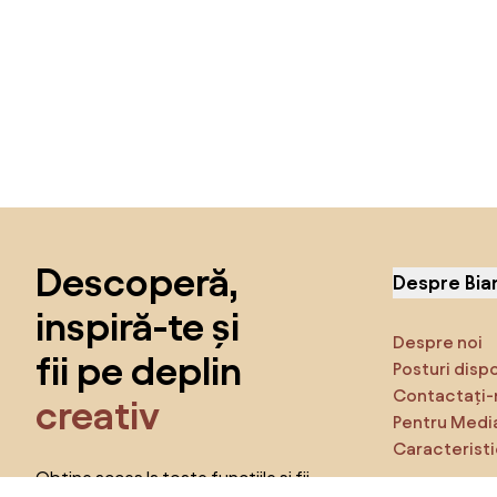
Sari peste subsol, revino la începutul paginii
Descoperă,
Despre Bia
inspiră-te și
Despre noi
fii pe deplin
Posturi disp
Contactați-
creativ
Pentru Medi
Caracteristi
Obține acces la toate funcțiile și fii