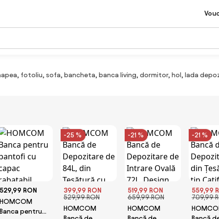
Vou
apea, fotoliu, sofa, bancheta, banca living, dormitor, hol, lada depoz
-25 %
-21 %
-21 %
529,99 RON
399,99 RON
519,99 RON
559,99 
529,99 RON
659,99 RON
709,99 
HOMCOM
HOMCOM
HOMCOM
HOMCO
Banca pentru
Bancă de
Bancă de
Bancă d