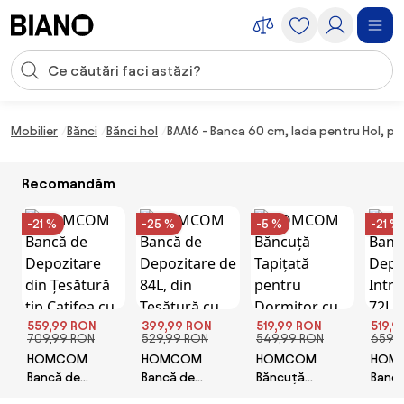
Sari peste navigare, accesează conținutul
Introducerea căutării
Sari peste conținut, mergi la subsol
Mobilier
Bănci
Bănci hol
BAA16 - Banca 60 cm, lada pentru Hol, pa
Recomandăm
-21 %
-25 %
-5 %
-21 %
559,99 RON
399,99 RON
519,99 RON
519,9
709,99 RON
529,99 RON
549,99 RON
659,
HOMCOM
HOMCOM
HOMCOM
HOM
Bancă de
Bancă de
Băncuță
Bancă
Depozitare din
Depozitare de
Tapițată
Depoz