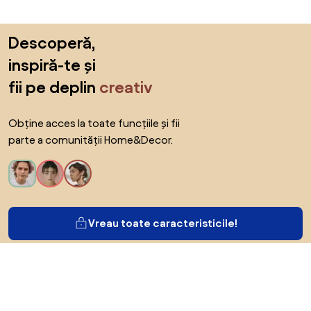
Sari peste subsol, revino la începutul paginii
Descoperă,
inspiră-te și
fii pe deplin
creativ
Obține acces la toate funcțiile și fii
parte a comunității Home&Decor.
Vreau toate caracteristicile!
Despre Biano