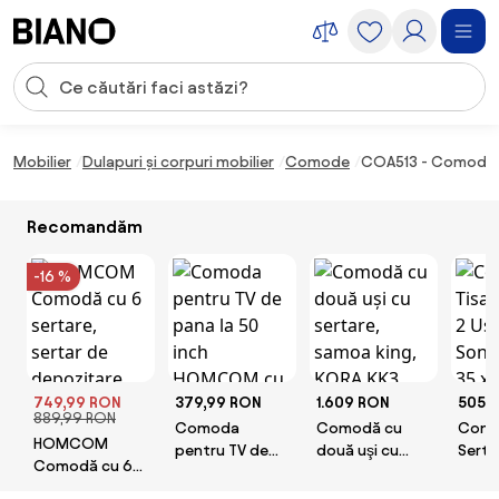
Sari peste navigare, accesează conținutul
Introducerea căutării
Sari peste conținut, mergi la subsol
Mobilier
Dulapuri și corpuri mobilier
Comode
COA513 - Comoda 120
Recomandăm
-16 %
749,99 RON
379,99 RON
1.609 RON
505,0
889,99 RON
Comoda
Comodă cu
Comod
HOMCOM
pentru TV de
două uşi cu
Sertar
Comodă cu 6
pana la 50 inch
sertare, samoa
Steja
sertare, sertar
HOMCOM cu
king, KORA KK3
80 x 