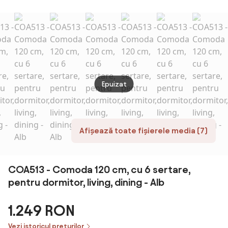
de depozitare
dulapuri si
cm
înalt | Aosom
sertare, natural
Romania
| Aosom
Romania
Epuizat
Afișează toate fișierele media (7)
COA513 - Comoda 120 cm, cu 6 sertare,
pentru dormitor, living, dining - Alb
1.249 RON
Vezi istoricul prețurilor