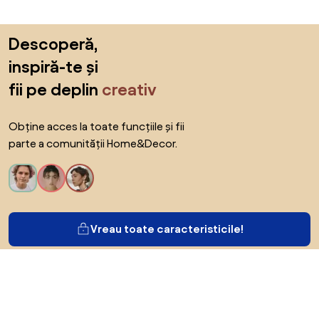
Sari peste subsol, revino la începutul paginii
Descoperă,
inspiră-te și
fii pe deplin
creativ
Obține acces la toate funcțiile și fii
parte a comunității Home&Decor.
Vreau toate caracteristicile!
Despre Biano