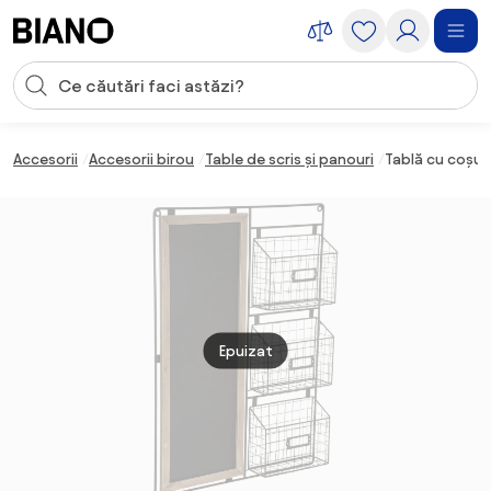
Sari peste navigare, accesează conținutul
Introducerea căutării
Sari peste conținut, mergi la subsol
Accesorii
Accesorii birou
Table de scris și panouri
Tablă cu coșuri
Epuizat