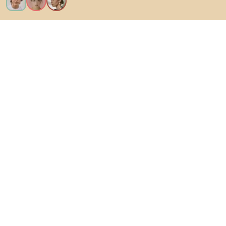
Vreau toate caracteristicile!
Despre Biano
Pentru utilizatori
Pentru magazine
Asigură-te că explorezi
Produse
Inspirații
AI designer