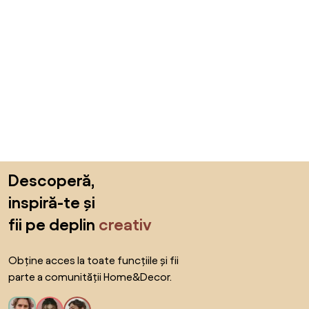
Sari peste subsol, revino la începutul paginii
Descoperă,
inspiră-te și
fii pe deplin
creativ
Obține acces la toate funcțiile și fii
parte a comunității Home&Decor.