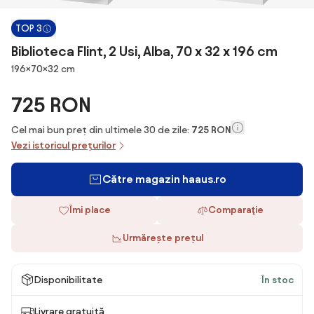
TOP 3
Biblioteca Flint, 2 Usi, Alba, 70 x 32 x 196 cm
Dimensiuni
196×70×32 cm
725 RON
Cel mai bun preț din ultimele 30 de zile:
725 RON
Vezi istoricul prețurilor
Către magazin haaus.ro
Îmi place
Comparaţie
Urmărește prețul
Disponibilitate
În stoc
Livrare gratuită