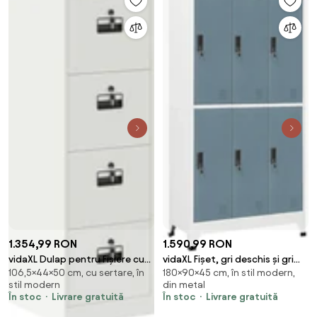
1.354,99 RON
1.590,99 RON
vidaXL Dulap pentru Fișiere cu
vidaXL Fișet, gri deschis și gri
106,5×44×50 cm, cu sertare, în
180×90×45 cm, în stil modern,
sertar 2 pcs Alb 44 x 50 x 106.5
închis, 90x45x180 cm, oțel
stil modern
din metal
cm
În stoc
Livrare gratuită
În stoc
Livrare gratuită