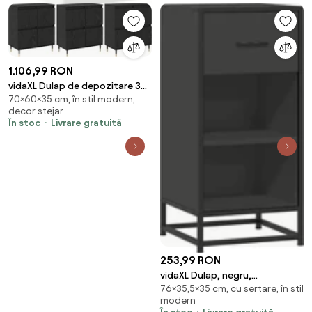
1.106,99 RON
vidaXL Dulap de depozitare 3
70×60×35 cm, în stil modern,
pcs Stejar Negru 60 x 35 x 70
decor stejar
cm
În stoc
Livrare gratuită
253,99 RON
vidaXL Dulap, negru,
76×35,5×35 cm, cu sertare, în stil
35,5x35x76 cm, lemn prelucrat
modern
și metal