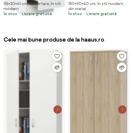
118×30×41 cm, cu sertare, în stil
180×90×40 cm, în stil modern,
30x41x118 cm, lemn prelucrat
glisantă, gri deschis,
modern
din metal
90x40x180 cm, oțel
În stoc
Livrare gratuită
În stoc
Livrare gratuită
Cele mai bune produse de la haaus.ro