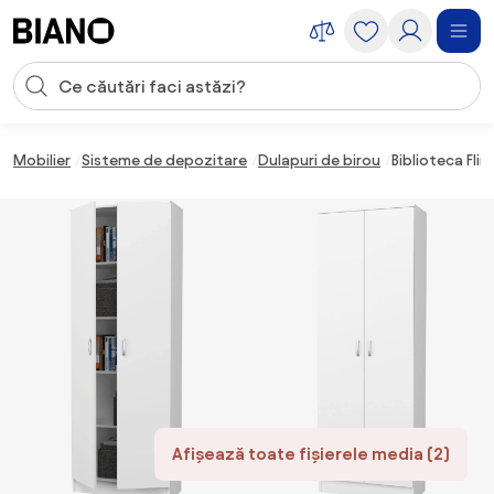
Sari peste navigare, accesează conținutul
Introducerea căutării
Sari peste conținut, mergi la subsol
Mobilier
Sisteme de depozitare
Dulapuri de birou
Biblioteca Flin
Afișează toate fișierele media (2)