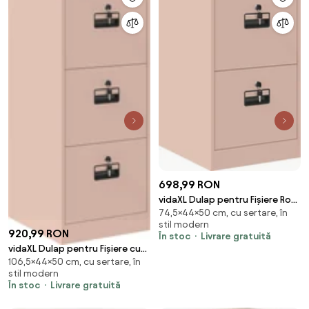
698,99 RON
vidaXL Dulap pentru Fișiere Roz
74,5×44×50 cm, cu sertare, în
44 x 50 x 74,5 cm Oțel Laminat
stil modern
la Rece
920,99 RON
În stoc
Livrare gratuită
vidaXL Dulap pentru Fișiere cu
106,5×44×50 cm, cu sertare, în
sertar cu raft Roz 44 x 50 x
stil modern
106.5 cm
În stoc
Livrare gratuită