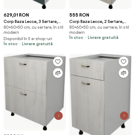
629,01 RON
555 RON
Corp Baza Lecce, 3 Sertare,
Corp Baza Lecce, 2 Sertare,
80×60×50 cm, cu sertare, în stil
80×60×50 cm, cu sertare, în stil
Verde Petrol/Alb, 60 x 50 x 80
Lemn Alb/Alb, 60 x 50 x 80 cm
modern
modern
cm
În stoc
Livrare gratuită
Disponibil în 5 e-shop-uri
În stoc
Livrare gratuită