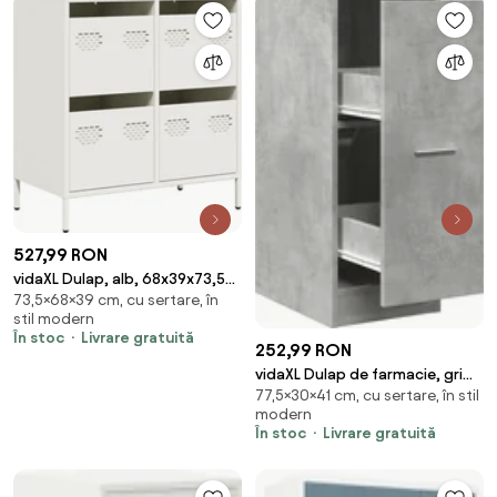
527,99 RON
vidaXL Dulap, alb, 68x39x73,5
73,5×68×39 cm, cu sertare, în
cm, oțel laminat la rece
stil modern
În stoc
Livrare gratuită
252,99 RON
vidaXL Dulap de farmacie, gri
77,5×30×41 cm, cu sertare, în stil
beton, 30x41x77,5 cm, lemn
modern
prelucrat
În stoc
Livrare gratuită