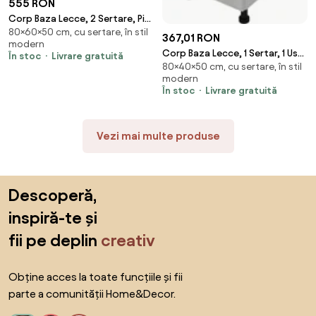
555 RON
Corp Baza Lecce, 2 Sertare, Pin
80×60×50 cm, cu sertare, în stil
Alb/Alb, 60 x 50 x 80 cm
367,01 RON
modern
Corp Baza Lecce, 1 Sertar, 1 Usa,
În stoc
Livrare gratuită
80×40×50 cm, cu sertare, în stil
Pin Alb/Alb, 40 x 50 x 80 cm
modern
În stoc
Livrare gratuită
Vezi mai multe produse
Sari peste subsol, revino la începutul paginii
Descoperă,
inspiră-te și
fii pe deplin
creativ
Obține acces la toate funcțiile și fii
parte a comunității Home&Decor.