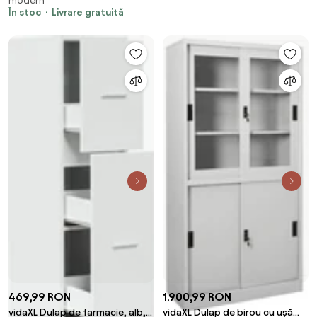
modern
În stoc
Livrare gratuită
469,99 RON
1.900,99 RON
vidaXL Dulap de farmacie, alb,
vidaXL Dulap de birou cu ușă