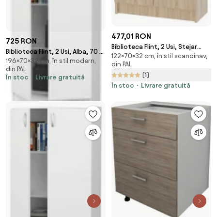
477,01 RON
725 RON
Biblioteca Flint, 2 Usi, Stejar
Biblioteca Flint, 2 Usi, Alba, 70 x
122×70×32 cm, în stil scandinav,
Sonoma, 70 x 32 x 122 cm
196×70×32 cm, în stil modern,
32 x 196 cm
din PAL
din PAL
(1)
În stoc
Livrare gratuită
În stoc
Livrare gratuită