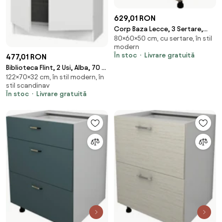
629,01 RON
Corp Baza Lecce, 3 Sertare,
80×60×50 cm, cu sertare, în stil
Stejar Sonoma Inchis/Alb, 60 x
modern
50 x 80 cm
În stoc
Livrare gratuită
477,01 RON
Biblioteca Flint, 2 Usi, Alba, 70 x
122×70×32 cm, în stil modern, în
32 x 122 cm
stil scandinav
În stoc
Livrare gratuită