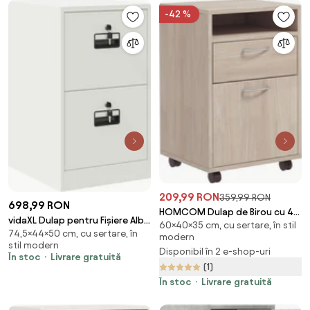
-42 %
209,99 RON
359,99 RON
698,99 RON
HOMCOM Dulap de Birou cu 4
vidaXL Dulap pentru Fișiere Alb
60×40×35 cm, cu sertare, în stil
Roți, Raft Deschis, 2 Sertare,
74,5×44×50 cm, cu sertare, în
44 x 50 x 74,5 cm Oțel Laminat
modern
Mobilier de Birou din Lemn și
stil modern
la Rece
Disponibil în 2 e-shop-uri
Metal, 40x35x60 cm, Lemn
În stoc
Livrare gratuită
(1)
Natural | Aosom Romania
În stoc
Livrare gratuită