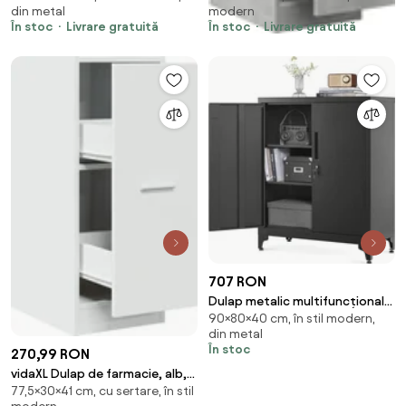
din metal
modern
prelucrat
În stoc
Livrare gratuită
În stoc
Livrare gratuită
707 RON
Dulap metalic multifuncțional
90×80×40 cm, în stil modern,
RAVEN, 40x80x90 cm, negru
din metal
SongmicsHome
În stoc
270,99 RON
vidaXL Dulap de farmacie, alb,
77,5×30×41 cm, cu sertare, în stil
30x41x77,5 cm, lemn stratificat