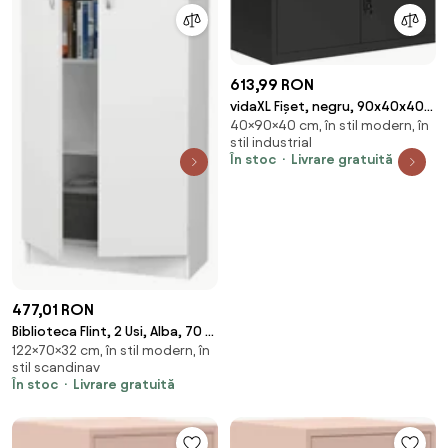
613,99 RON
vidaXL Fișet, negru, 90x40x40
40×90×40 cm, în stil modern, în
cm, oțel
stil industrial
În stoc
Livrare gratuită
477,01 RON
Biblioteca Flint, 2 Usi, Alba, 70 x
122×70×32 cm, în stil modern, în
32 x 122 cm
stil scandinav
În stoc
Livrare gratuită