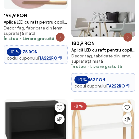
194,9 RON
Aplică LED cu raft pentru copii
Decor fag, fabricate din lemn, -
BIRD LED/5W/230V roz/lemn
suprafață mată
În stoc
Livrare gratuită
180,9 RON
Aplică LED cu raft pentru copii
-10 %
175 RON
Decor fag, fabricate din lemn, -
CAR LED/5W/230V
codul cuponului
TA222RO
suprafață mată
albastru/lemn
În stoc
Livrare gratuită
-10 %
163 RON
codul cuponului
TA222RO
-8 %