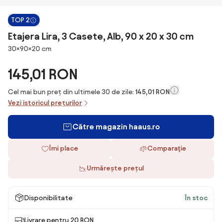
TOP 2
Etajera Lira, 3 Casete, Alb, 90 x 20 x 30 cm
Dimensiuni
30×90×20 cm
145,01 RON
Cel mai bun preț din ultimele 30 de zile:
145,01 RON
Vezi istoricul prețurilor
Către magazin haaus.ro
Îmi place
Comparaţie
Urmărește prețul
Disponibilitate
În stoc
Livrare pentru 20 RON