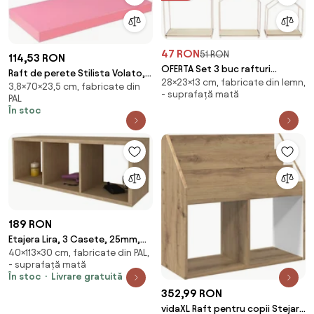
47 RON
51 RON
114,53 RON
OFERTA Set 3 buc rafturi
Raft de perete Stilista Volato,
28×23×13 cm, fabricate din lemn,
decorative pentru copii
3,8×70×23,5 cm, fabricate din
70 cm, roz
- suprafață mată
SAKURA, roz II.calitate
PAL
În stoc
189 RON
Etajera Lira, 3 Casete, 25mm,
40×113×30 cm, fabricate din PAL,
Lemn Natural, 113 x 40 x 30 cm
- suprafață mată
În stoc
Livrare gratuită
352,99 RON
vidaXL Raft pentru copii Stejar