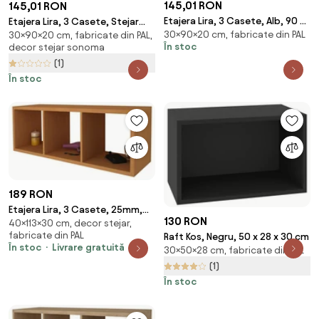
145,01 RON
145,01 RON
Etajera Lira, 3 Casete, Alb, 90 x
Etajera Lira, 3 Casete, Stejar
30×90×20 cm, fabricate din PAL
20 x 30 cm
30×90×20 cm, fabricate din PAL,
Sonoma, 90 x 20 x 30 cm
În stoc
decor stejar sonoma
(1)
În stoc
189 RON
Etajera Lira, 3 Casete, 25mm,
130 RON
40×113×30 cm, decor stejar,
Stejar Natur, 113 x 40 x 30 cm
fabricate din PAL
Raft Kos, Negru, 50 x 28 x 30 cm
În stoc
Livrare gratuită
30×50×28 cm, fabricate din PAL
(1)
În stoc