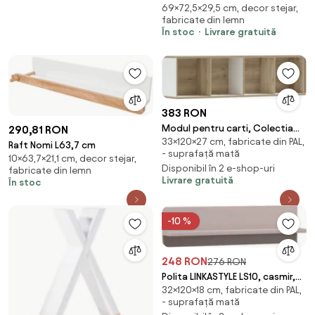
69×72,5×29,5 cm, decor stejar,
Artizanal 72,5 x 29,5 x 69 cm
fabricate din lemn
În stoc
Livrare gratuită
383 RON
Modul pentru carti, Colectia
290,81 RON
33×120×27 cm, fabricate din PAL,
Modera 120x33x27cm
Raft Nomi L63,7 cm
- suprafață mată
10×63,7×21,1 cm, decor stejar,
Disponibil în 2 e-shop-uri
fabricate din lemn
Livrare gratuită
În stoc
-10 %
248 RON
276 RON
Polita LINKASTYLE LS10, casmir,
32×120×18 cm, fabricate din PAL,
PAL laminat, 120x18x32 cm
- suprafață mată