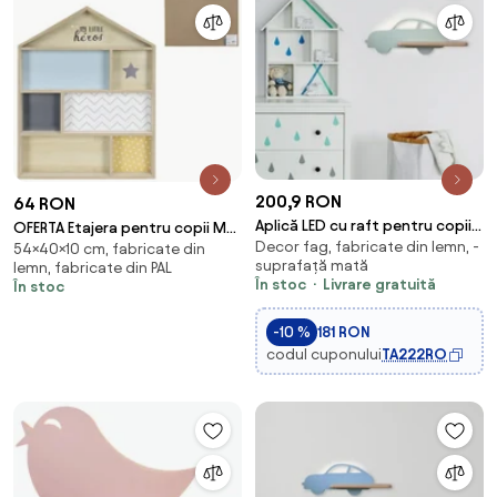
200,9 RON
64 RON
Aplică LED cu raft pentru copii
OFERTA Etajera pentru copii MY
Decor fag, fabricate din lemn, -
CAR LED/5W/230V verde/lemn
54×40×10 cm, fabricate din
LITTLE HEROS II. calitate
suprafață mată
lemn, fabricate din PAL
În stoc
Livrare gratuită
În stoc
-10 %
181 RON
codul cuponului
TA222RO