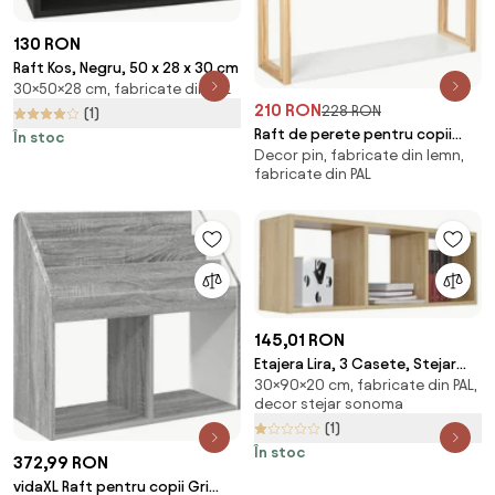
130 RON
Raft Kos, Negru, 50 x 28 x 30 cm
30×50×28 cm, fabricate din PAL
210 RON
228 RON
(1)
Raft de perete pentru copii
În stoc
Decor pin, fabricate din lemn,
MAISON
fabricate din PAL
145,01 RON
Etajera Lira, 3 Casete, Stejar
30×90×20 cm, fabricate din PAL,
Sonoma, 90 x 20 x 30 cm
decor stejar sonoma
(1)
În stoc
372,99 RON
vidaXL Raft pentru copii Gri