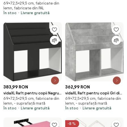
69×72,5×29,5 cm, fabricate din
Sonoma 72,5 x 29,5 x 69 cm
lemn, fabricate din PAL
Lemn compozit
În stoc
Livrare gratuită
383,99 RON
362,99 RON
vidaXL Raft pentru copii Negru
vidaXL Raft pentru copii Gri din
69×72,5×29,5 cm, fabricate din
69×72,5×29,5 cm, fabricate din
72,5 x 29,5 x 69 cm Lemn
beton 72,5 x 29,5 x 69 cm
lemn, - suprafață mată
lemn, - suprafață mată
compozit
În stoc
Livrare gratuită
În stoc
Livrare gratuită
-8 %