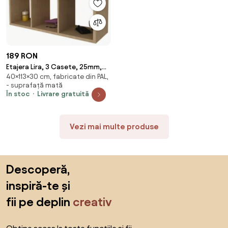
189 RON
Etajera Lira, 3 Casete, 25mm,
40×113×30 cm, fabricate din PAL,
Lemn Natural, 113 x 40 x 30 cm
- suprafață mată
În stoc
Livrare gratuită
Vezi mai multe produse
Sari peste subsol, revino la începutul paginii
Descoperă,
inspiră-te și
fii pe deplin
creativ