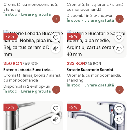
Cromată, cu monocomandă,
Cromată, finisaj bronz / alamă,
pipa medie, Argintiu, cartus
Boema, pipa lunga, Argintiu,
standing
cu monocomandă
ceramic D 40 mm
cartus ceramic D 40 mm
În stoc
Livrare gratuită
Disponibil în 2 e-shop-uri
În stoc
Livrare gratuită
-5 %
-5 %
350 RON
233 RON
369 RON
245 RON
Baterie Lebada Bucatarie
Baterie Bucatarie Sanobi
Cromată, finisaj bronz / alamă,
Cromată, cu monocomandă,
Sanobi Nobila, pipa inalta, Bej,
Boema, pipa medie, Argintiu,
cu monocomandă
standing
cartus ceramic D 40 mm
cartus ceramic D 40 mm
În stoc
Livrare gratuită
Disponibil în 2 e-shop-uri
În stoc
Livrare gratuită
-5 %
-5 %