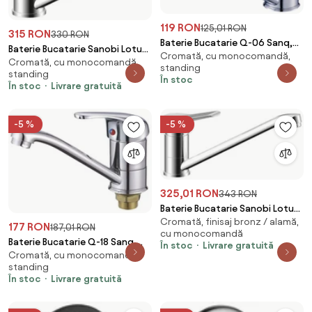
119 RON
125,01 RON
315 RON
330 RON
Baterie Bucatarie Q-06 Sanq,
Baterie Bucatarie Sanobi Lotus,
Cromată, cu monocomandă,
pipa medie, Argintiu, cartus cu
Cromată, cu monocomandă,
pipa medie, Argintiu, cartus
standing
discuri ceramice D 40 mm
standing
ceramic D 35 mm
În stoc
În stoc
Livrare gratuită
-5 %
-5 %
325,01 RON
343 RON
Baterie Bucatarie Sanobi Lotus,
Cromată, finisaj bronz / alamă,
pipa lunga, Argintiu, cartus
177 RON
187,01 RON
cu monocomandă
ceramic D 35 mm
Baterie Bucatarie Q-18 Sanq,
În stoc
Livrare gratuită
Cromată, cu monocomandă,
pipa medie, Argintiu, cartus cu
standing
discuri ceramice D 40 mm
În stoc
Livrare gratuită