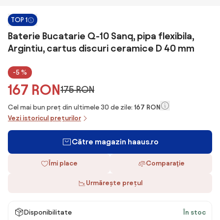
TOP 1
Baterie Bucatarie Q-10 Sanq, pipa flexibila,
Argintiu, cartus discuri ceramice D 40 mm
-5 %
167 RON
175 RON
Cel mai bun preț din ultimele 30 de zile:
167 RON
Vezi istoricul prețurilor
Către magazin haaus.ro
Îmi place
Comparaţie
Urmărește prețul
Disponibilitate
În stoc