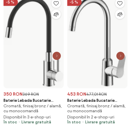
-5 %
-5 %
350 RON
453 RON
369 RON
477,01 RON
Baterie Lebada Bucatarie
Baterie Lebada Bucatarie
Cromată, finisaj bronz / alamă,
Cromată, finisaj bronz / alamă,
Sanobi Nobila, pipa inalta,
Sanobi Lotus, pipa inalta,
cu monocomandă
cu monocomandă
Negru, cartus ceramic D 40 mm
Argintiu, cartus ceramic D 35
Disponibil în 3 e-shop-uri
Disponibil în 2 e-shop-uri
mm
În stoc
Livrare gratuită
În stoc
Livrare gratuită