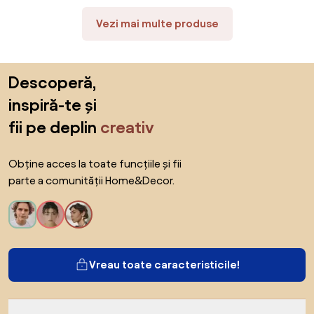
Vezi mai multe produse
Sari peste subsol, revino la începutul paginii
Descoperă,
inspiră-te și
fii pe deplin
creativ
Obține acces la toate funcțiile și fii
parte a comunității Home&Decor.
Vreau toate caracteristicile!