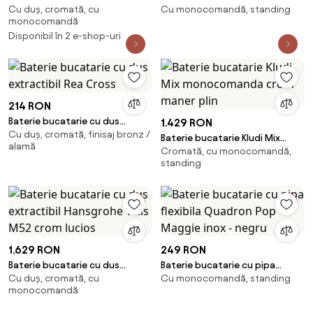
Cu duș, cromată, cu
Cu monocomandă, standing
extractibil Kludi Mix crom
pe picior brushed graphite /
monocomandă
pentru presiune scazuta cu
matt black
Disponibil în 2 e-shop-uri
maner plin
214 RON
Baterie bucatarie cu dus
1.429 RON
Cu duș, cromată, finisaj bronz /
extractibil Rea Cross
Baterie bucatarie Kludi Mix
alamă
Cromată, cu monocomandă,
monocomanda crom maner
standing
plin
1.629 RON
249 RON
Baterie bucatarie cu dus
Baterie bucatarie cu pipa
Cu duș, cromată, cu
Cu monocomandă, standing
extractibil Hansgrohe Talis M52
flexibila Quadron Pop Maggie
monocomandă
crom lucios
inox - negru