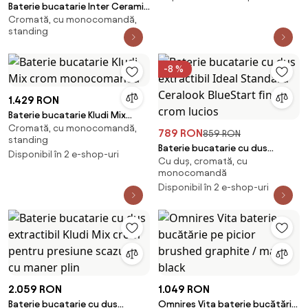
Baterie bucatarie Inter Ceramic
Cromată, cu monocomandă,
Sofia monocomanda finisaj
standing
crom lucios pipa gat de lebada
-8 %
1.429 RON
Baterie bucatarie Kludi Mix
Cromată, cu monocomandă,
crom monocomanda
789 RON
859 RON
standing
Baterie bucatarie cu dus
Disponibil în 2 e-shop-uri
Cu duș, cromată, cu
extractibil Ideal Standard
monocomandă
Ceralook BlueStart finisaj crom
Disponibil în 2 e-shop-uri
lucios
2.059 RON
1.049 RON
Baterie bucatarie cu dus
Omnires Vita baterie bucătărie