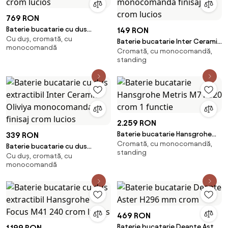
769 RON
Baterie bucatarie cu dus
149 RON
Cu duș, cromată, cu
extractibil Alveus Delos crom
Baterie bucatarie Inter Ceramic
monocomandă
lucios
Cromată, cu monocomandă,
Capri monocomanda finisaj
standing
crom lucios
2.259 RON
Baterie bucatarie Hansgrohe
339 RON
Cromată, cu monocomandă,
Metris M71 320 crom 1 functie
Baterie bucatarie cu dus
standing
Cu duș, cromată, cu
extractibil Inter Ceramic Oliviya
monocomandă
monocomanda finisaj crom
lucios
469 RON
Baterie bucatarie Deante Aster
1.199 RON