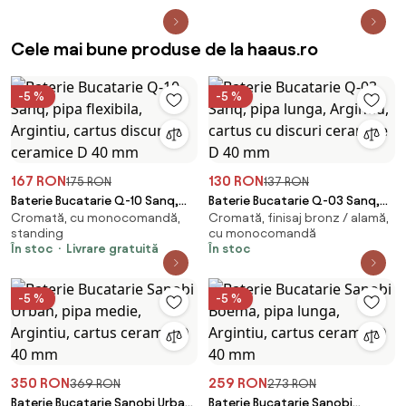
Cele mai bune produse de la haaus.ro
-5 %
-5 %
167 RON
130 RON
175 RON
137 RON
Baterie Bucatarie Q-10 Sanq,
Baterie Bucatarie Q-03 Sanq,
Cromată, cu monocomandă,
Cromată, finisaj bronz / alamă,
pipa flexibila, Argintiu, cartus
pipa lunga, Argintiu, cartus cu
standing
cu monocomandă
discuri ceramice D 40 mm
discuri ceramice D 40 mm
În stoc
Livrare gratuită
În stoc
-5 %
-5 %
350 RON
259 RON
369 RON
273 RON
Baterie Bucatarie Sanobi Urban,
Baterie Bucatarie Sanobi