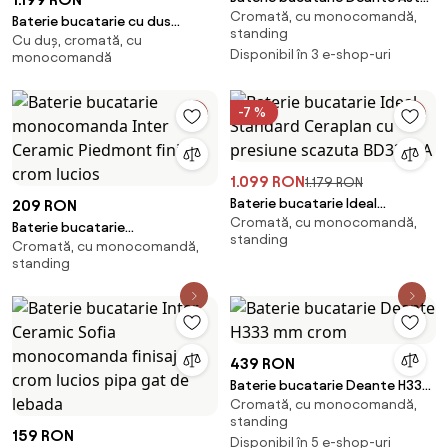
Cromată, cu monocomandă,
H296 mm crom
Baterie bucatarie cu dus
standing
Cu duș, cromată, cu
extractibil Hansgrohe Focus
Disponibil în 3 e-shop-uri
monocomandă
M41 240 crom lucios
-7 %
1.099 RON
1.179 RON
Baterie bucatarie Ideal
209 RON
Cromată, cu monocomandă,
Standard Ceraplan cu presiune
Baterie bucatarie
standing
scazuta BD335AA
Cromată, cu monocomandă,
monocomanda Inter Ceramic
standing
Piedmont finisaj crom lucios
439 RON
Baterie bucatarie Deante H333
Cromată, cu monocomandă,
mm crom
standing
159 RON
Disponibil în 5 e-shop-uri