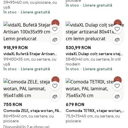
picioare
39×95×40 cm, cu picioare, cu
Artisan, 95 x 40 x 39 cm
În stoc
Livrare gratuită
ușă
În stoc
Livrare gratuită
918,99 RON
530,99 RON
vidaXL Bufetă Stejar Artisan
vidaXL Dulap colț sertare stejar
99×100×35 cm, cu sertare, cu
58×80×41 cm, cu sertare, în stil
100x35x99 cm Lemn prelucrat
artizanal 80x41x58 cm lemn
ușă
modern
prelucrat
În stoc
Livrare gratuită
În stoc
Livrare gratuită
755 RON
679 RON
Comoda ZELE, steja wotan, PAL
Comoda TETRIX, stejar wotan,
86×95×41 cm, cu sertare, cu
75,5×75×45 cm, cu sertare, cu
laminat, 95x41x86 cm
PAL laminat, 75x45x76 cm
picioare
picioare
Disponibil în 2 e-shop-uri