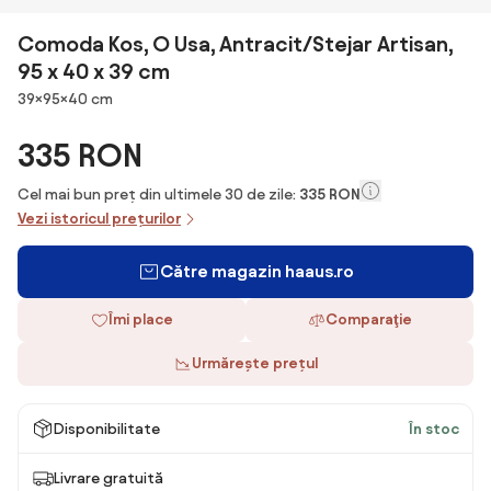
Comoda Kos, O Usa, Antracit/Stejar Artisan,
95 x 40 x 39 cm
Dimensiuni
39×95×40 cm
335 RON
Cel mai bun preț din ultimele 30 de zile:
335 RON
Vezi istoricul prețurilor
Către magazin haaus.ro
Îmi place
Comparaţie
Urmărește prețul
Disponibilitate
În stoc
Livrare gratuită