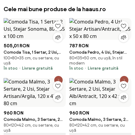
Cele mai bune produse de la haaus.ro
505,01 RON
787 RON
Comoda Tisa, 1 Sertar, 2 Usi,
Comoda Pedro, 4 Usi, Stejar
100×80×35 cm, cu sertare, cu
80×135×50 cm, cu ușă, în stil
Stejar Sonoma, 80 x 35 x 100
Artisan/Antracit, 135 x 50 x 80
ușă
modern
cm
cm
În stoc
Livrare gratuită
În stoc
Livrare gratuită
960 RON
960 RON
Comoda Malmo, 3 Sertare, 2
Comoda Malmo, 3 Sertare, 2
80×120×42 cm, cu sertare, cu
80×120×42 cm, cu sertare, cu
Usi, Stejar Artisan/Argila, 120 x
Usi, Stejar Alb/Antracit, 120 x 42
ușă
ușă
42 x 80 cm
x 80 cm