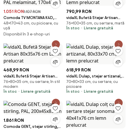
1.051 RON
790,99 RON
1.107 RON
Comoda TV MONTANA K4D,
vidaXL Bufetă Stejar Artisan
48×170×43 cm, cu picioare, cu
76×100×35 cm, cu sertare, mată
stejar lefkas inchis, PAL
100x35x76 cm Lemn prelucrat
ușă
În stoc
Livrare gratuită
melaminat, 170x43x48
Disponibil în 3 e-shop-uri
468,99 RON
618,99 RON
vidaXL Bufetă Stejar Artisan
vidaXL Dulap, stejar artizanal,
76×80×35 cm, cu sertare, în stil
70×80×33 cm, cu sertare, cu
80x35x76 cm Lemn prelucrat
80x33x70 cm, lemn prelucrat
modern
picioare
În stoc
Livrare gratuită
În stoc
Livrare gratuită
1.861 RON
Comoda GENT, stejar stirling,