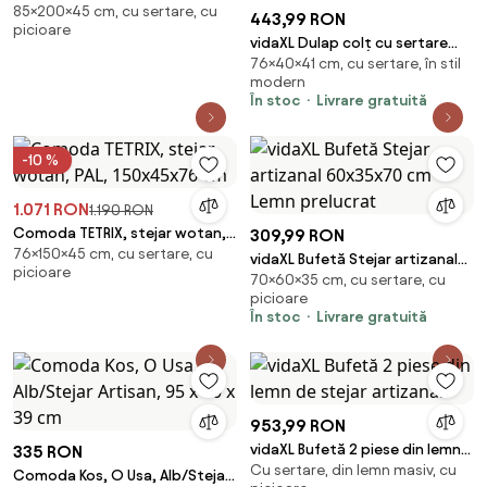
85×200×45 cm, cu sertare, cu
PAL, 200x45x85 cm
443,99 RON
picioare
vidaXL Dulap colț cu sertare
76×40×41 cm, cu sertare, în stil
stejar sonoma 40x41x76 cm
modern
lemn prelucrat
În stoc
Livrare gratuită
-10 %
1.071 RON
1.190 RON
Comoda TETRIX, stejar wotan,
309,99 RON
76×150×45 cm, cu sertare, cu
PAL, 150x45x76 cm
vidaXL Bufetă Stejar artizanal
picioare
70×60×35 cm, cu sertare, cu
60x35x70 cm Lemn prelucrat
picioare
În stoc
Livrare gratuită
953,99 RON
vidaXL Bufetă 2 piese din lemn
335 RON
Cu sertare, din lemn masiv, cu
de stejar artizanal
Comoda Kos, O Usa, Alb/Stejar