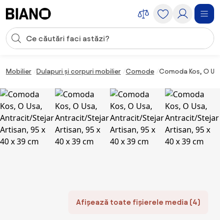
Sari peste navigare, accesează conținutul
Introducerea căutării
Sari peste conținut, mergi la subsol
Mobilier
Dulapuri și corpuri mobilier
Comode
Comoda Kos, O Usa,
Afișează toate fișierele media (4)