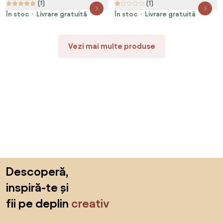
(1)
(1)
În stoc
Livrare gratuită
În stoc
Livrare gratuită
Vezi mai multe produse
Sari peste subsol, revino la începutul paginii
Descoperă,
inspiră-te și
fii pe deplin
creativ