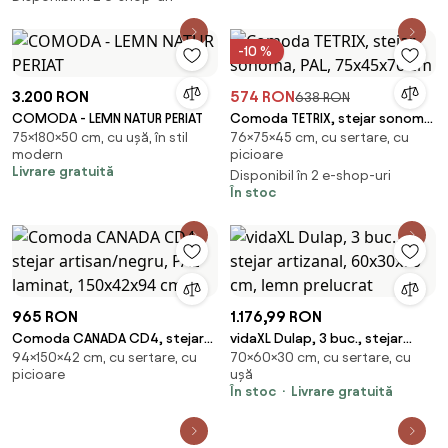
-10 %
3.200 RON
574 RON
638 RON
COMODA - LEMN NATUR PERIAT
Comoda TETRIX, stejar sonoma,
75×180×50 cm, cu ușă, în stil
76×75×45 cm, cu sertare, cu
PAL, 75x45x76 cm
modern
picioare
Livrare gratuită
Disponibil în 2 e-shop-uri
În stoc
965 RON
1.176,99 RON
Comoda CANADA CD4, stejar
vidaXL Dulap, 3 buc., stejar
94×150×42 cm, cu sertare, cu
70×60×30 cm, cu sertare, cu
artisan/negru, PAL laminat,
artizanal, 60x30x70 cm, lemn
picioare
ușă
150x42x94 cm
prelucrat
În stoc
Livrare gratuită