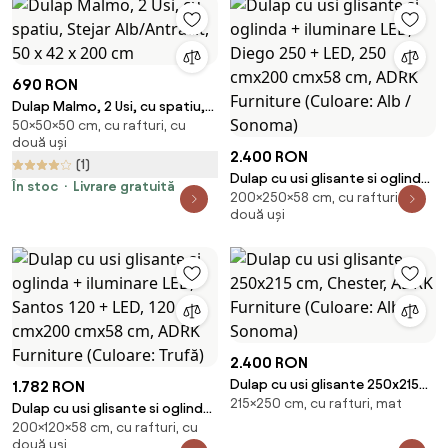
690 RON
Dulap Malmo, 2 Usi, cu spatiu,
50×50×50 cm, cu rafturi, cu
Stejar Alb/Antracit, 50 x 42 x
două uși
200 cm
2.400 RON
(1)
Dulap cu usi glisante si oglinda
În stoc
Livrare gratuită
200×250×58 cm, cu rafturi, cu
+ iluminare LED, Diego 250 +
două uși
LED, 250 cmx200 cmx58 cm,
ADRK Furniture (Culoare: Alb /
Sonoma)
2.400 RON
Dulap cu usi glisante 250x215
1.782 RON
215×250 cm, cu rafturi, mat
cm, Chester, ADRK Furniture
Dulap cu usi glisante si oglinda
(Culoare: Alb / Sonoma)
200×120×58 cm, cu rafturi, cu
+ iluminare LED, Santos 120 +
două uși