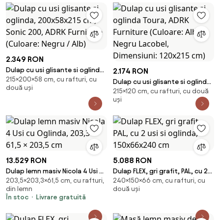
2.349 RON
Dulap cu usi glisante si oglinda,
2.174 RON
215×200×58 cm, cu rafturi, cu
200x58x215 cm, Sonic 200,
Dulap cu usi glisante si oglinda
două uși
ADRK Furniture (Culoare: Negru /
215×120 cm, cu rafturi, cu două
Toura, ADRK Furniture (Culoare:
Alb)
uși
Alb / Negru Lacobel, Dimensiuni:
120x215 cm)
13.529 RON
5.088 RON
Dulap lemn masiv Nicola 4 Usi cu
Dulap FLEX, gri grafit, PAL, cu 2
203,5×203,3×61,5 cm, cu rafturi,
240×150×66 cm, cu rafturi, cu
Oglinda, 203,3 × 61,5 × 203,5
usi si oglinda, 150x66x240 cm
din lemn
două uși
cm
În stoc
Livrare gratuită