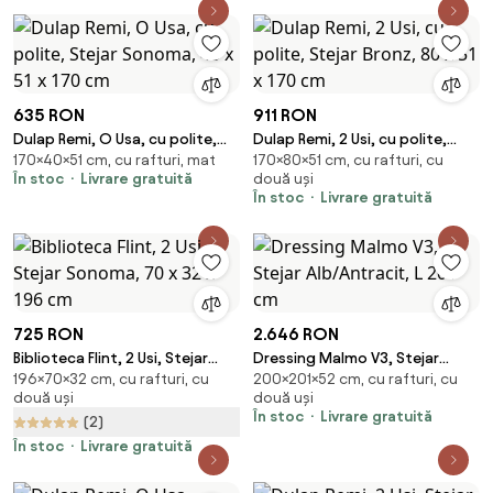
635 RON
911 RON
Dulap Remi, O Usa, cu polite,
Dulap Remi, 2 Usi, cu polite,
170×40×51 cm, cu rafturi, mat
170×80×51 cm, cu rafturi, cu
Stejar Sonoma, 40 x 51 x 170 cm
Stejar Bronz, 80 x 51 x 170 cm
În stoc
Livrare gratuită
două uși
În stoc
Livrare gratuită
725 RON
2.646 RON
Biblioteca Flint, 2 Usi, Stejar
Dressing Malmo V3, Stejar
196×70×32 cm, cu rafturi, cu
200×201×52 cm, cu rafturi, cu
Sonoma, 70 x 32 x 196 cm
Alb/Antracit, L 201 cm
două uși
două uși
În stoc
Livrare gratuită
(2)
În stoc
Livrare gratuită