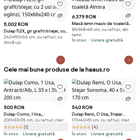
6.379 RON
Masă lemn masiv de toaletă
5.002 RON
85×148×48 cm, cu rafturi, din
Almira
Dulap FLEX, gri grafit/stejar, cu
lemn
240×150×66 cm, cu rafturi, cu
2 usi si 2 oglinzi, 150x66x240
În stoc
Livrare gratuită
două uși
cm
Cele mai bune produse de la haaus.ro
500 RON
540 RON
Dulap Como, 1 Usa,
Dulap Remi, O Usa, Stejar
200×33×35 cm, cu rafturi, mat
170×40×51 cm, cu rafturi, mat
Antracit/Alb, L 33 x l 35 x H 200
Sonoma, 40 x 51 x 170 cm
cm
(1)
(4)
În stoc
Livrare gratuită
În stoc
Livrare gratuită