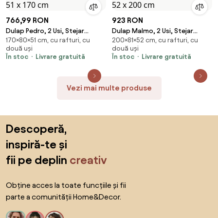
766,99 RON
923 RON
Dulap Pedro, 2 Usi, Stejar
Dulap Malmo, 2 Usi, Stejar
170×80×51 cm, cu rafturi, cu
200×81×52 cm, cu rafturi, cu
Artisan/Antracit, 80 x 51 x 170
Artisan/Argila, 81 x 52 x 200 cm
două uși
două uși
cm
În stoc
Livrare gratuită
În stoc
Livrare gratuită
Vezi mai multe produse
Sari peste subsol, revino la începutul paginii
Descoperă,
inspiră-te și
fii pe deplin
creativ
Obține acces la toate funcțiile și fii
parte a comunității Home&Decor.