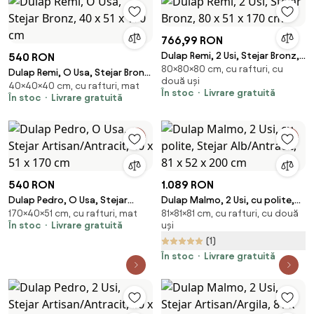
766,99 RON
Dulap Remi, 2 Usi, Stejar Bronz,
540 RON
80×80×80 cm, cu rafturi, cu
80 x 51 x 170 cm
Dulap Remi, O Usa, Stejar Bronz,
două uși
40×40×40 cm, cu rafturi, mat
40 x 51 x 170 cm
În stoc
Livrare gratuită
În stoc
Livrare gratuită
540 RON
1.089 RON
Dulap Pedro, O Usa, Stejar
Dulap Malmo, 2 Usi, cu polite,
170×40×51 cm, cu rafturi, mat
81×81×81 cm, cu rafturi, cu două
Artisan/Antracit, 40 x 51 x 170
Stejar Alb/Antracit, 81 x 52 x
În stoc
Livrare gratuită
uși
cm
200 cm
(1)
În stoc
Livrare gratuită