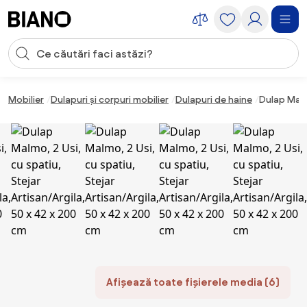
Sari peste navigare, accesează conținutul
Introducerea căutării
Sari peste conținut, mergi la subsol
Mobilier
Dulapuri și corpuri mobilier
Dulapuri de haine
Dulap Malmo
Afișează toate fișierele media (6)