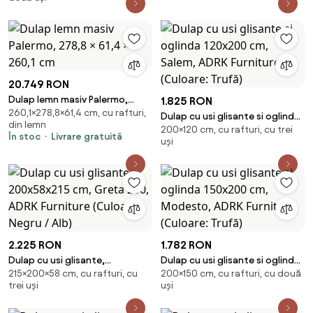
LED, 120 cmx200 cmx58 cm,
ADRK Furniture (Culoare: Trufă)
20.749 RON
Dulap lemn masiv Palermo,
1.825 RON
260,1×278,8×61,4 cm, cu rafturi,
278,8 × 61,4 × 260,1 cm
Dulap cu usi glisante si oglinda
din lemn
200×120 cm, cu rafturi, cu trei
120x200 cm, Salem, ADRK
În stoc
Livrare gratuită
uși
Furniture (Culoare: Trufă)
2.225 RON
1.782 RON
Dulap cu usi glisante,
Dulap cu usi glisante si oglinda
215×200×58 cm, cu rafturi, cu
200×150 cm, cu rafturi, cu două
200x58x215 cm, Greta 200,
150x200 cm, Modesto, ADRK
trei uși
uși
ADRK Furniture (Culoare: Negru /
Furniture (Culoare: Trufă)
Alb)