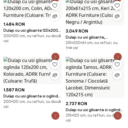
1.484 RON
Dulap cu usi glisante 120x200
3.049 RON
200×120 cm, cu rafturi, cu două
cm, Colin, ADRK Furniture
Dulap cu usi glisante,
uși
(Culoare: Trufă)
215×200×61 cm, cu rafturi, cu
200x61x215 cm, Keri 200, ADRK
trei uși
Furniture (Culoare: Negru /
Argintiu)
1.587 RON
Dulap cu usi glisante si oglinda
200×120 cm, cu rafturi, cu două
120x200 cm, Kolorado, ADRK
2.737 RON
uși
Furniture (Culoare: Trufă)
Dulap cu usi glisante si oglinda
215×120 cm, cu rafturi, cu două
Tamos, ADRK Furniture (Culoare:
uși
Sonoma / Ciocolată Lacobel,
Dimensiuni: 120x215 cm)