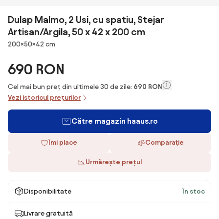
Dulap Malmo, 2 Usi, cu spatiu, Stejar
Artisan/Argila, 50 x 42 x 200 cm
Dimensiuni
200×50×42 cm
690 RON
Cel mai bun preț din ultimele 30 de zile:
690 RON
Vezi istoricul prețurilor
Către magazin haaus.ro
Îmi place
Comparaţie
Urmărește prețul
Disponibilitate
În stoc
Livrare gratuită