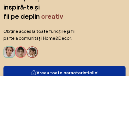
inspiră-te și
fii pe deplin
creativ
Obține acces la toate funcțiile și fii
parte a comunității Home&Decor.
Vreau toate caracteristicile!
65,85 RON
Către magazin
Despre Biano
Pentru utilizatori