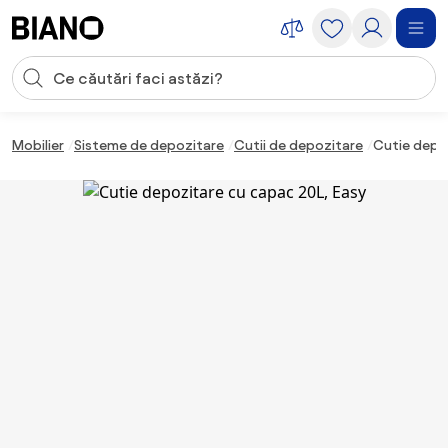
Sari peste navigare, accesează conținutul
Introducerea căutării
Sari peste conținut, mergi la subsol
Mobilier
Sisteme de depozitare
Cutii de depozitare
Cutie depoz