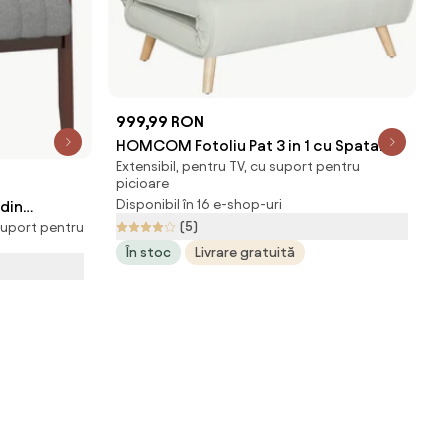
999,99 RON
HOMCOM Fotoliu Pat 3 in 1 cu Spatar
Extensibil, pentru TV, cu suport pentru
Rabatabil, Bej
picioare
Disponibil în 16 e-shop-uri
din
(5)
suport pentru
 pentru
În stoc
Livrare gratuită
ioare din
 | Aosom