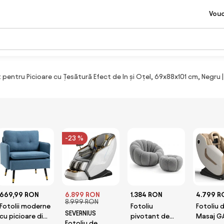
Vou
entru Picioare cu Țesătură Efect de In și Oțel, 69x88x101 cm, Negru
-23 %
669,99 RON
6.899 RON
1.384 RON
4.799 R
8.999 RON
Fotolii moderne
Fotoliu
Fotoliu 
SEVERNIUS
cu picioare din
pivotant de
Masaj G
Fotoliu de