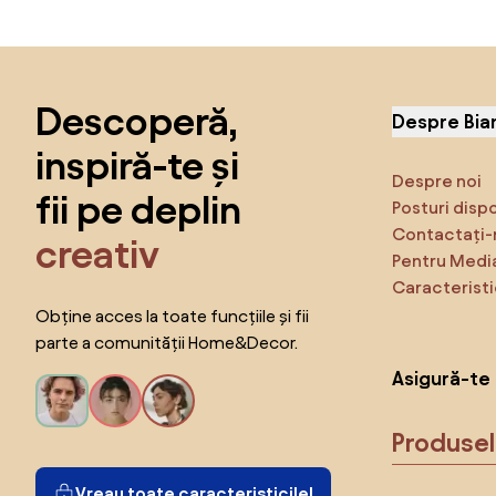
Sari peste subsol, revino la începutul paginii
Descoperă,
Despre Bia
inspiră-te și
Despre noi
fii pe deplin
Posturi disp
Contactați-
creativ
Pentru Medi
Caracteristi
Obține acces la toate funcțiile și fii
parte a comunității Home&Decor.
Asigură-te 
Produse
Vreau toate caracteristicile!