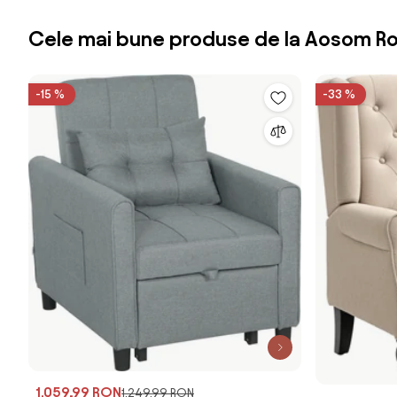
Cele mai bune produse de la Aosom R
-15 %
-33 %
1.059,99 RON
1.249,99 RON