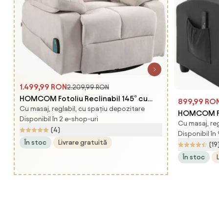
1.499,99 RON
2.209,99 RON
HOMCOM Fotoliu Reclinabil 145° cu
899,99 RO
Cu masaj, reglabil, cu spațiu depozitare
Masaj și Încălzire cu 5 Programe și 8
HOMCOM Fot
Disponibil în 2 e-shop-uri
Puncte Vibrante, Buzunare de
Cu masaj, regl
masaj cu 8 
(4)
Depozitare, Bej | Aosom Romania
Disponibil în
suport pen
În stoc
Livrare gratuită
(19
| Aosom Ro
În stoc