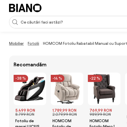
Sari peste navigare, accesează conținutul
Introducerea căutării
Sari peste conținut, mergi la subsol
Mobilier
Fotolii
HOMCOM Fotoliu Rabatabil Manual cu Suport p
Recomandăm
-38 %
-14 %
-22 %
5.499 RON
1.789,99 RON
769,99 RON
8.799 RON
2.079,99 RON
989,99 RON
Fotoliu de
HOMCOM
HOMCOM
masaj LUCIUS,
Fotoliu de
Fotoliu Maro în