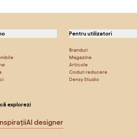
no
Pentru utilizatori
Branduri
onibile
Magazine
ne
Articole
a
Coduri reducere
ci
Densy Studio
că explorezi
Inspirații
AI designer