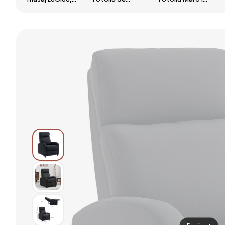
cu Incalzire,
Ridicare și
Stil Francez cu
Bluetooth,
Înclinare cu 2
Picioare
Display, Ecran
Buzunare și
Îmbrăcate în
tactil,
Telecomandă,
Lemn și Perne
Controler rapid
Bej | Aosom
cu Huse
cotiera,
Romania
Detașabile,
dispozitiv
74x86x102 cm,
incarcare USB,
Maro | Aosom
Zero Gravity, 2
Romania
Boxe, Moduri
Automate,
Suport Picioare
extensibil, Piele
PU Premium,
Maro