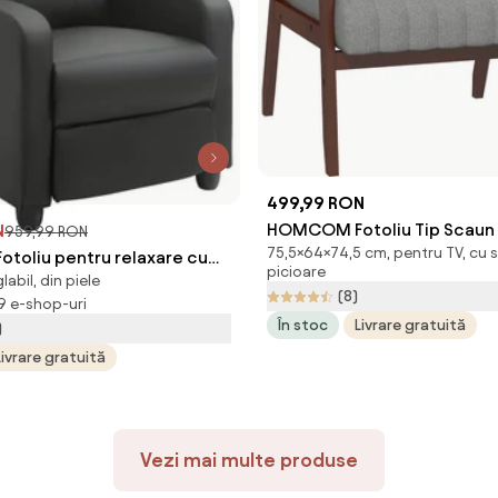
499,99 RON
HOMCOM Fotoliu Tip Scaun 
N
959,99 RON
75,5×64×74,5 cm, pentru TV, cu 
Material, Fotoliu Capitonat
oliu pentru relaxare cu
picioare
abil, din piele
Dormitor, Sufragerie, cu Pic
moduri si 5 intensitati, cu
(8)
 9 e-shop-uri
Lemn, 64x74,5x75,5 cm, Gri
tru picioare si telecomanda
În stoc
Livrare gratuită
)
Romania
mania
Livrare gratuită
Vezi mai multe produse