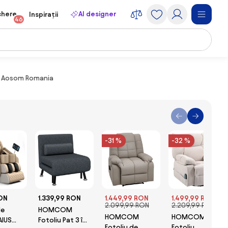
chere
AI designer
Inspirații
46
 | Aosom Romania
-31 %
-32 %
ON
1.339,99 RON
1.449,99 RON
1.499,99 RON
2.099,99 RON
2.209,99 RON
de
HOMCOM
HOMCOM
HOMCOM
AIUS
Fotoliu Pat 3 în 1
Fotoliu de
Fotoliu