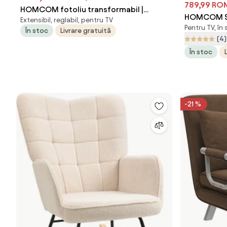
789,99 RO
HOMCOM fotoliu transformabil |
HOMCOM Sc
Extensibil, reglabil, pentru TV
Aosom Romania
Pentru TV, în
cu Spatar I
În stoc
Livrare gratuită
(4)
Captusite 
În stoc
Groasa, Al
-21 %