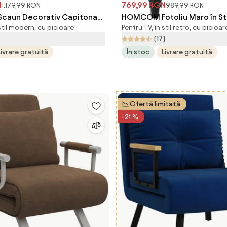
N
769,99 RON
1.179,99 RON
989,99 RON
aun Decorativ Capitonat
HOMCOM Fotoliu Maro în Sti
 stil modern, cu picioare
Pentru TV, în stil retro, cu picioar
nalt, Cotiere Rotunjite
cu Picioare Îmbrăcate în Le
(17)
și Sezut cu Captuseala
cu Huse Detașabile, 74x86x
Livrare gratuită
În stoc
Livrare gratuită
bastru | Aosom Romania
Maro | Aosom Romania
Ofertă limitată
-21 %