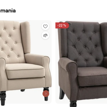
omania
-22 %