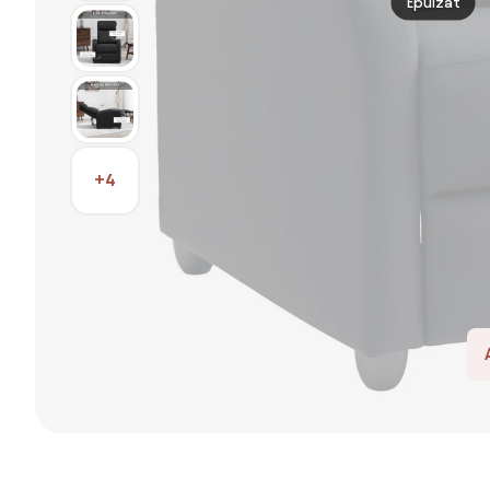
Epuizat
+4