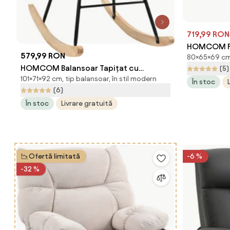
719,99 RON
HOMCOM Foto
579,99 RON
80×65×69 cm, 
Spătar Regl
HOMCOM Balansoar Tapițat cu
(5)
65x69x80 c
101×71×92 cm, tip balansoar, în stil modern
Cotiere, Fotoliu din Lemn și Oțel pentru
În stoc
(6)
Living și Dormitor, 71x92x101 cm, Bej
În stoc
Livrare gratuită
Ofertă limitată
-6 %
-32 %