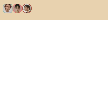
Vreau toate caracteristicile!
Despre Biano
Pentru utilizatori
Pentru magazine
Asigură-te că explorezi
Produse
Inspirații
AI designer