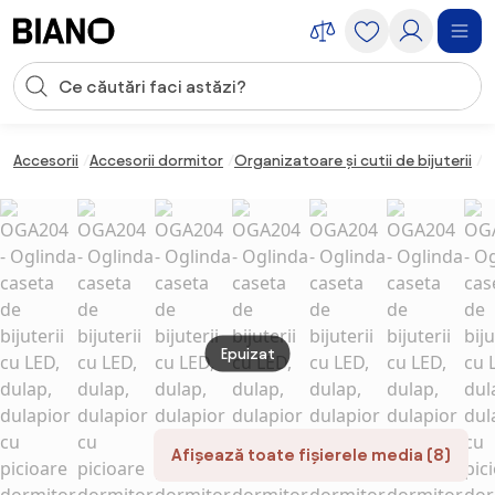
Sari peste navigare, accesează conținutul
Introducerea căutării
Sari peste conținut, mergi la subsol
Accesorii
Accesorii dormitor
Organizatoare și cutii de bijuterii
O
Epuizat
Afișează toate fișierele media (8)