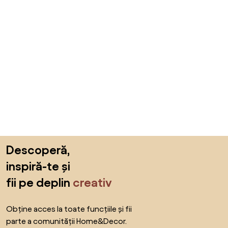
Sari peste subsol, revino la începutul paginii
Descoperă,
inspiră-te și
fii pe deplin
creativ
Obține acces la toate funcțiile și fii
parte a comunității Home&Decor.