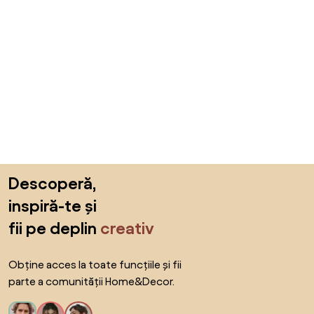
Sari peste subsol, revino la începutul paginii
Descoperă,
inspiră-te și
fii pe deplin
creativ
Obține acces la toate funcțiile și fii
parte a comunității Home&Decor.