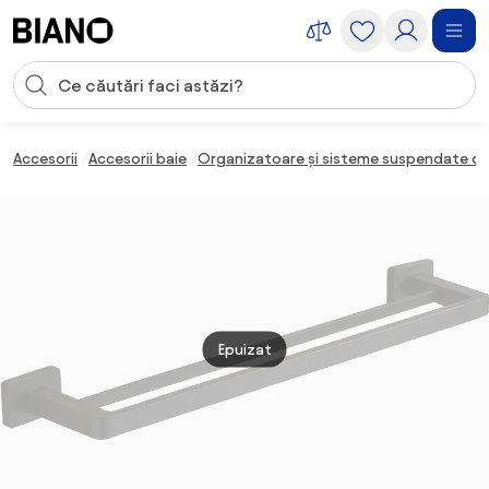
Sari peste navigare, accesează conținutul
Introducerea căutării
Sari peste conținut, mergi la subsol
Accesorii
Accesorii baie
Organizatoare și sisteme suspendate de
Epuizat