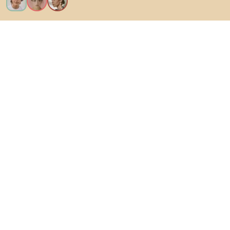
Vreau toate caracteristicile!
Despre Biano
Pentru utilizatori
Pentru magazine
Asigură-te că explorezi
Produse
Inspirații
AI designer