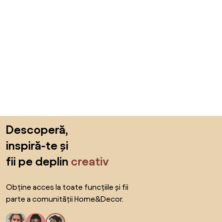
Sari peste subsol, revino la începutul paginii
Descoperă,
inspiră-te și
fii pe deplin
creativ
Obține acces la toate funcțiile și fii
parte a comunității Home&Decor.