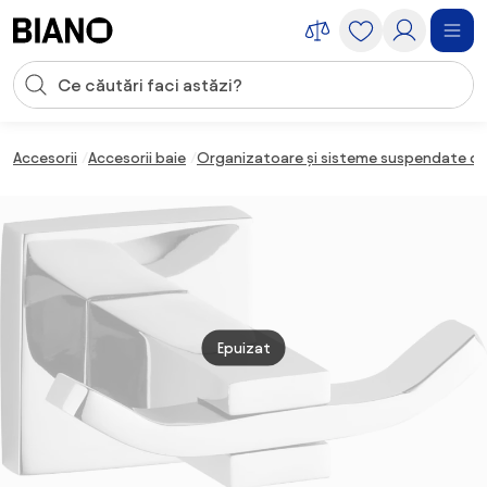
Sari peste navigare, accesează conținutul
Introducerea căutării
Sari peste conținut, mergi la subsol
Accesorii
Accesorii baie
Organizatoare și sisteme suspendate de
Epuizat