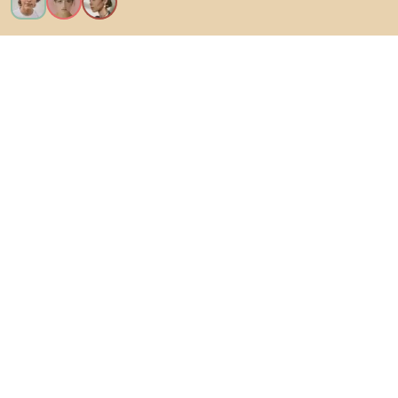
Vreau toate caracteristicile!
Despre Biano
Pentru utilizatori
Pentru magazine
Asigură-te că explorezi
Produse
Inspirații
AI designer