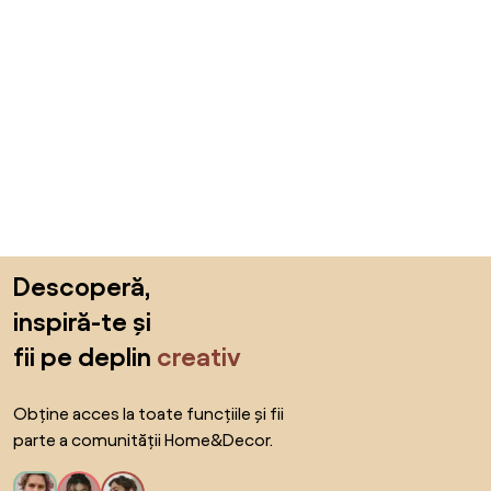
Sari peste subsol, revino la începutul paginii
Descoperă,
inspiră-te și
fii pe deplin
creativ
Obține acces la toate funcțiile și fii
parte a comunității Home&Decor.