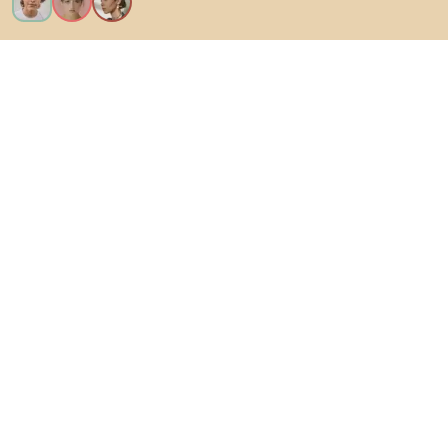
Vreau toate caracteristicile!
Despre Biano
Pentru utilizatori
Pentru magazine
Asigură-te că explorezi
Produse
Inspirații
AI designer