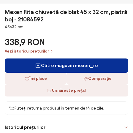
Mexen Rita chiuvetă de blat 45 x 32 cm, piatră
bej - 21084592
Dimensiuni
45×32 cm
338,9 RON
Vezi istoricul prețurilor
Către magazin mexen_ro
Îmi place
Comparaţie
Urmărește prețul
Puteți returna produsul în termen de 14 de zile.
Istoricul prețurilor