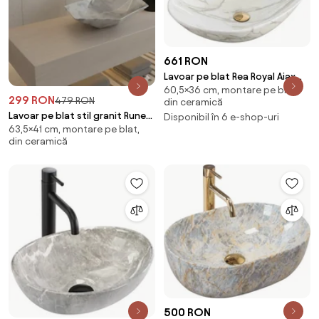
661 RON
Lavoar pe blat Rea Royal Aiax
60,5×36 cm, montare pe blat,
stil marmura 60 cm
299 RON
479 RON
din ceramică
Lavoar pe blat stil granit Rune
Disponibil în 6 e-shop-uri
63,5×41 cm, montare pe blat,
Kari 63.5 cm
din ceramică
500 RON