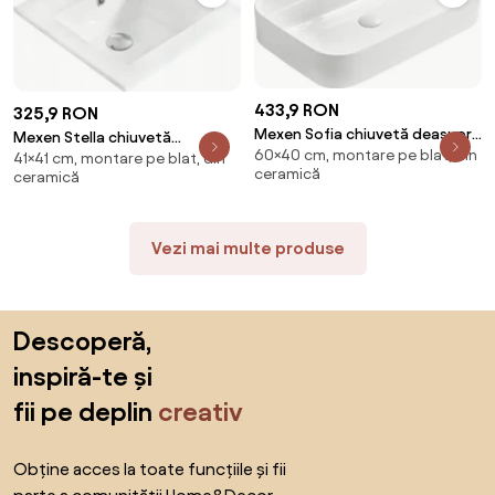
433,9 RON
325,9 RON
Mexen Sofia chiuvetă deasupra
Mexen Stella chiuvetă
60×40 cm, montare pe blat, din
blatului 60 x 40 cm, albă -
41×41 cm, montare pe blat, din
încastrată în blat 41 x 41 cm,
ceramică
ceramică
22156000
albă - 25454100
Vezi mai multe produse
Sari peste subsol, revino la începutul paginii
Descoperă,
inspiră-te și
fii pe deplin
creativ
Obține acces la toate funcțiile și fii