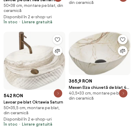
din ceramică
21084591
50×38 cm, montare pe blat, din
Zen
ceramică
Disponibil în 2 e-shop-uri
În stoc
Livrare gratuită
365,9 RON
Mexen Elza chiuvetă de blat 40
40,5×33 cm, montare pe blat,
x 33 cm, piatră bej - 21014095
542 RON
din ceramică
Lavoar pe blat Oktawia Saturn
50×35,5 cm, montare pe blat,
din ceramică
Disponibil în 2 e-shop-uri
În stoc
Livrare gratuită