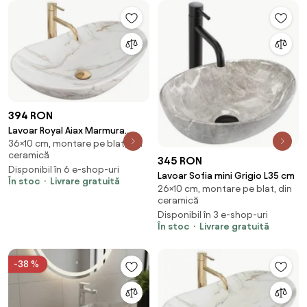
394 RON
Lavoar Royal Aiax Marmura
36×10 cm, montare pe blat, din
ceramica sanitara - 62,5 cm
ceramică
345 RON
Disponibil în 6 e-shop-uri
Lavoar Sofia mini Grigio L35 cm
În stoc
Livrare gratuită
26×10 cm, montare pe blat, din
ceramică
Disponibil în 3 e-shop-uri
În stoc
Livrare gratuită
-38 %