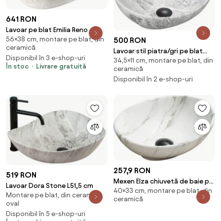
641 RON
Lavoar pe blat Emilia Reno
56×38 cm, montare pe blat, din
500 RON
ceramică
Lavoar stil piatra/gri pe blat
Disponibil în 3 e-shop-uri
34,5×11 cm, montare pe blat, din
Rea Sofia 41 cm
În stoc
Livrare gratuită
ceramică
Disponibil în 2 e-shop-uri
257,9 RON
519 RON
Mexen Elza chiuvetă de baie pe
Lavoar Dora Stone L51,5 cm
40×33 cm, montare pe blat, din
blat 40 x 33 cm, piatră albă -
Montare pe blat, din ceramică,
ceramică
21014091
oval
Disponibil în 5 e-shop-uri