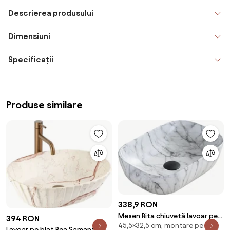
Descrierea produsului
Dimensiuni
Specificații
Produse similare
338,9 RON
Mexen Rita chiuvetă lavoar pe
394 RON
45,5×32,5 cm, montare pe blat,
blat 45 x 32 cm, piatră albă -
Lavoar pe blat Rea Samanta