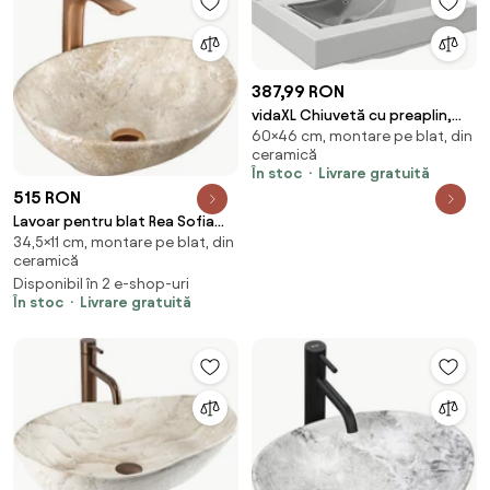
387,99 RON
vidaXL Chiuvetă cu preaplin,
60×46 cm, montare pe blat, din
argintiu, 60x46x16 cm,
ceramică
ceramică
În stoc
Livrare gratuită
515 RON
Lavoar pentru blat Rea Sofia
34,5×11 cm, montare pe blat, din
Savana Matt
ceramică
Disponibil în 2 e-shop-uri
În stoc
Livrare gratuită