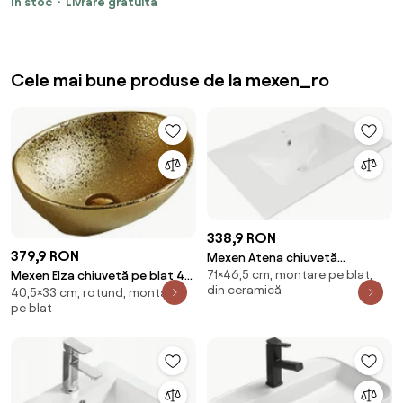
În stoc
Livrare gratuită
Cele mai bune produse de la mexen_ro
338,9 RON
379,9 RON
Mexen Atena chiuvetă
71×46,5 cm, montare pe blat,
încorporată în blat 71 x 46 cm,
Mexen Elza chiuvetă pe blat 40
din ceramică
40,5×33 cm, rotund, montare
albă - 25017000
x 33 cm, aurie - 21014050
pe blat