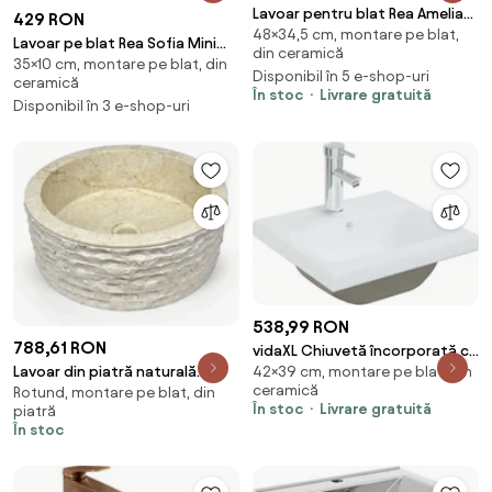
Lavoar pentru blat Rea Amelia
429 RON
48×34,5 cm, montare pe blat,
Ruststone 48
Lavoar pe blat Rea Sofia Mini
din ceramică
35×10 cm, montare pe blat, din
oval 35 cm Grigio gri-lucios
Disponibil în 5 e-shop-uri
ceramică
În stoc
Livrare gratuită
Disponibil în 3 e-shop-uri
538,99 RON
788,61 RON
vidaXL Chiuvetă încorporată cu
42×39 cm, montare pe blat, din
Lavoar din piatră naturală
robinet, alb, 42x39x18 cm,
ceramică
Rotund, montare pe blat, din
DIVERO Roma
ceramică
În stoc
Livrare gratuită
piatră
În stoc