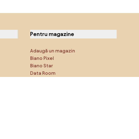
Pentru magazine
Adaugă un magazin
Biano Pixel
Biano Star
Data Room
Ne poți găsi pe rețelele de
socializare