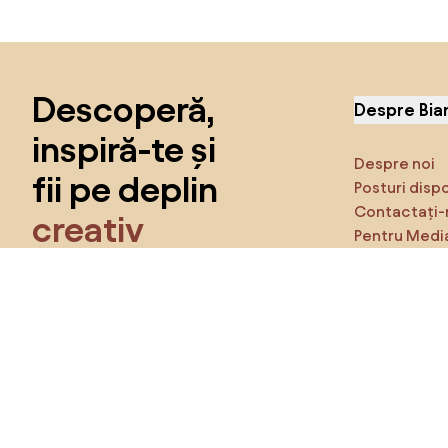
Sari peste subsol, revino la începutul paginii
Descoperă,
Despre Bia
inspiră-te și
Despre noi
fii pe deplin
Posturi disp
Contactați-
creativ
Pentru Medi
Caracteristi
Obține acces la toate funcțiile și fii
parte a comunității Home&Decor.
Asigură-te 
Produse
Vreau toate caracteristicile!