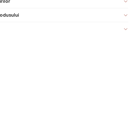
rilor
odusului