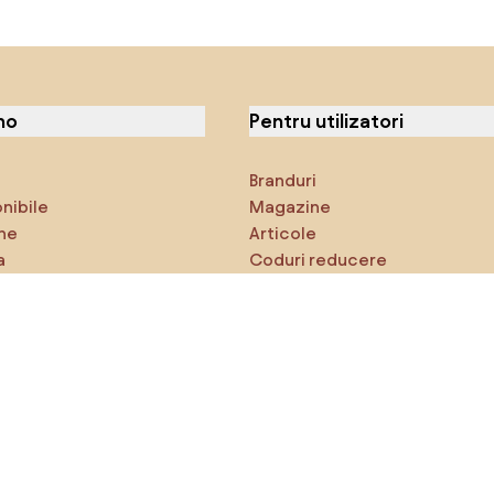
no
Pentru utilizatori
Branduri
onibile
Magazine
ne
Articole
a
Coduri reducere
ci
Densy Studio
că explorezi
Inspirații
AI designer