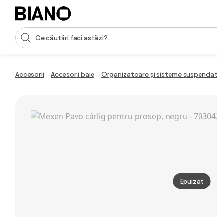
Sari peste navigare, accesează conținutul
Introducerea căutării
Sari peste conținut, mergi la subsol
Accesorii
Accesorii baie
Organizatoare și sisteme suspendat
Epuizat