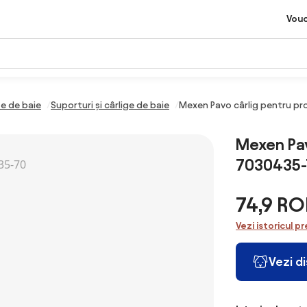
Vou
e de baie
Suporturi și cârlige de baie
Mexen Pavo cârlig pentru pr
Mexen Pav
7030435-
74,9 R
Vezi istoricul pr
Vezi d