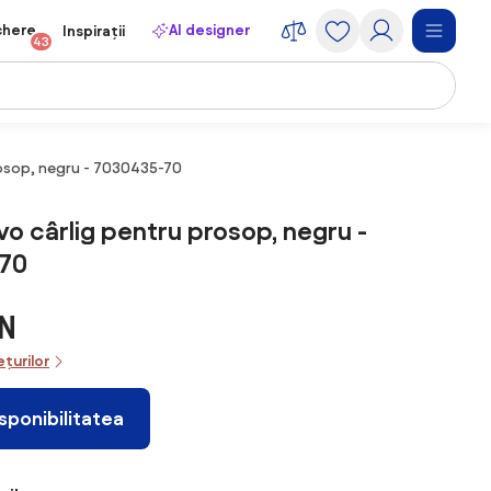
chere
AI designer
Inspirații
43
osop, negru - 7030435-70
o cârlig pentru prosop, negru -
70
ON
ețurilor
isponibilitatea