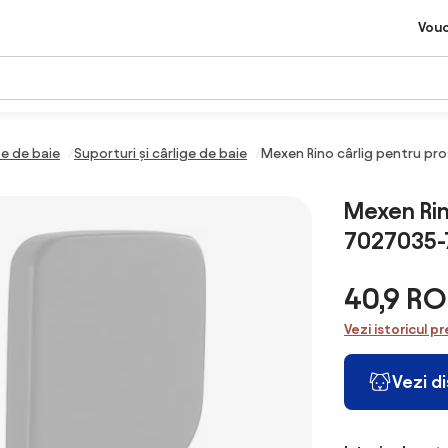
Vou
e de baie
Suporturi și cârlige de baie
Mexen Rino cârlig pentru pr
Mexen Rin
7027035-
40,9 R
Vezi istoricul pr
Vezi d