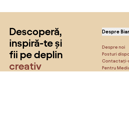
Sari peste subsol, revino la începutul paginii
Descoperă,
Despre Bia
inspiră-te și
Despre noi
fii pe deplin
Posturi disp
Contactați-
creativ
Pentru Medi
Caracteristi
Obține acces la toate funcțiile și fii
parte a comunității Home&Decor.
Asigură-te 
Produse
Vreau toate caracteristicile!