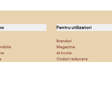
no
Pentru utilizatori
Branduri
onibile
Magazine
ne
Articole
a
Coduri reducere
ci
Densy Studio
că explorezi
Inspirații
AI designer