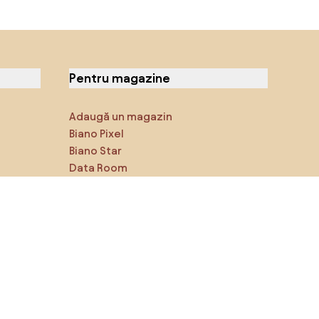
Pentru magazine
Adaugă un magazin
Biano Pixel
Biano Star
Data Room
Ne poți găsi pe rețelele de
socializare