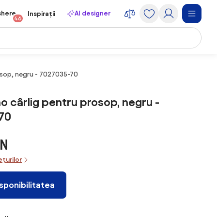
chere
AI designer
Inspirații
46
osop, negru - 7027035-70
o cârlig pentru prosop, negru -
70
ON
ețurilor
isponibilitatea