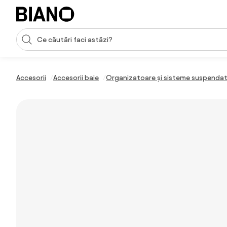
Sari peste navigare, accesează conținutul
Introducerea căutării
Sari peste conținut, mergi la subsol
Accesorii
Accesorii baie
Organizatoare și sisteme suspendat