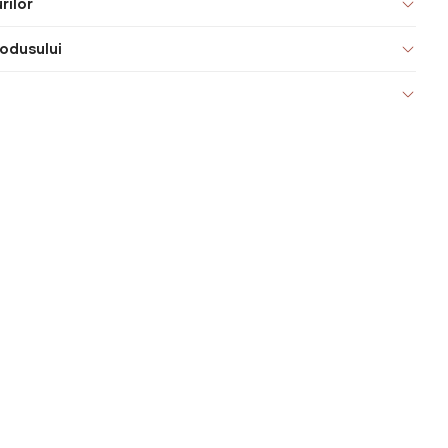
rilor
odusului