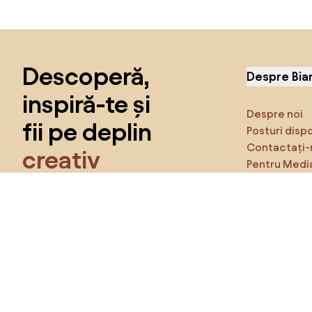
Sari peste subsol, revino la începutul paginii
Descoperă,
Despre Bia
inspiră-te și
Despre noi
fii pe deplin
Posturi disp
Contactați-
creativ
Pentru Medi
Caracteristi
Obține acces la toate funcțiile și fii
parte a comunității Home&Decor.
Asigură-te 
Produse
Vreau toate caracteristicile!