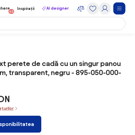
chere
AI designer
Inspirații
43
t perete de cadă cu un singur panou
cm, transparent, negru - 895-050-000-
RON
ețurilor
isponibilitatea