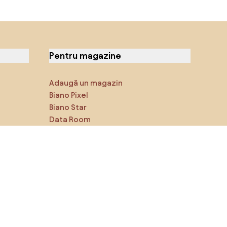
Pentru magazine
Adaugă un magazin
Biano Pixel
Biano Star
Data Room
Ne poți găsi pe rețelele de
socializare