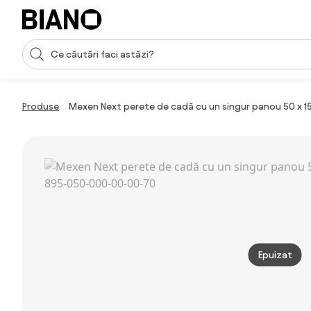
Sari peste navigare, accesează conținutul
Introducerea căutării
Sari peste conținut, mergi la subsol
Produse
Mexen Next perete de cadă cu un singur panou 50 x 
Epuizat