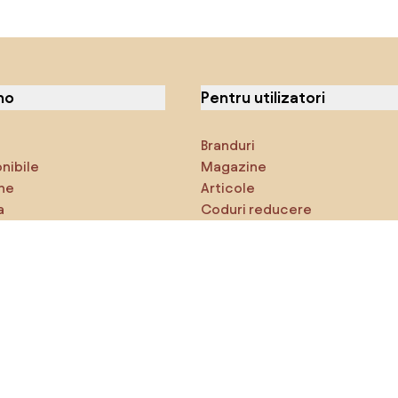
no
Pentru utilizatori
Branduri
onibile
Magazine
ne
Articole
a
Coduri reducere
ci
Densy Studio
că explorezi
Inspirații
AI designer