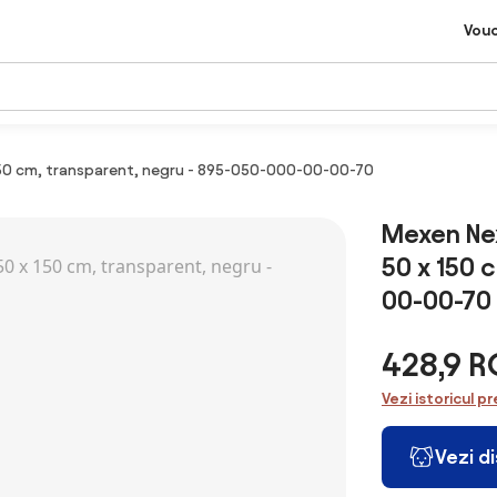
Vou
150 cm, transparent, negru - 895-050-000-00-00-70
Mexen Nex
50 x 150 
00-00-70
428,9 
Vezi istoricul pr
Vezi d