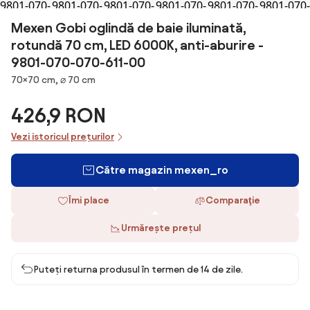
Mexen Gobi oglindă de baie iluminată,
rotundă 70 cm, LED 6000K, anti-aburire -
9801-070-070-611-00
Dimensiuni
70×70 cm, ⌀ 70 cm
426,9 RON
Vezi istoricul prețurilor
Către magazin mexen_ro
Îmi place
Comparaţie
Urmărește prețul
Puteți returna produsul în termen de 14 de zile.