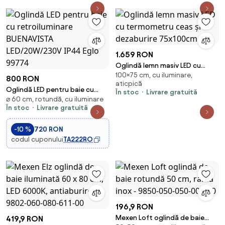
060-611-00
050-611-00
1.659 RON
Oglindă lemn masiv LED cu
100×75 cm, cu iluminare,
termometru ceas și dezaburire
800 RON
aticpică
75x100cm
Oglindă LED pentru baie cu
În stoc
Livrare gratuită
⌀ 60 cm, rotundă, cu iluminare
retroiluminare BUENAVISTA
În stoc
Livrare gratuită
LED/20W/230V IP44 Eglo 99774
-10 %
720 RON
codul cuponului
TA222RO
196,9 RON
Mexen Loft oglindă de baie
419,9 RON