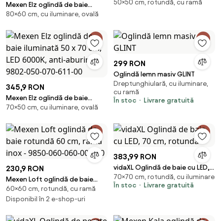
50×50 cm, rotundă, cu ramă
rotundă 50 cm, ramă inox -
Mexen Elz oglindă de baie
9850-050-050-000-10
80×60 cm, cu iluminare, ovală
iluminată 60 x 80 cm, LED
6000K, antiaburire - 9802-060-
080-611-00
299 RON
Oglindă lemn masiv GLINT
Dreptunghiulară, cu iluminare,
345,9 RON
cu ramă
Mexen Elz oglindă de baie
În stoc
Livrare gratuită
70×50 cm, cu iluminare, ovală
iluminată 50 x 70 cm, LED
6000K, anti-aburire - 9802-
050-070-611-00
383,99 RON
vidaXL Oglindă de baie cu LED,
230,9 RON
70×70 cm, rotundă, cu iluminare
70 cm, rotundă
Mexen Loft oglindă de baie
În stoc
Livrare gratuită
60×60 cm, rotundă, cu ramă
rotundă 60 cm, ramă inox -
9850-060-060-000-10
Disponibil în 2 e-shop-uri