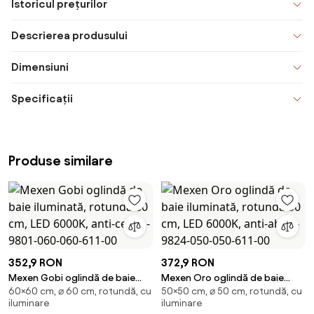
Istoricul prețurilor
Descrierea produsului
Dimensiuni
Specificații
Produse similare
352,9 RON
372,9 RON
Mexen Gobi oglindă de baie
Mexen Oro oglindă de baie
60×60 cm, ⌀ 60 cm, rotundă, cu
50×50 cm, ⌀ 50 cm, rotundă, cu
iluminată, rotundă 60 cm, LED
iluminată, rotundă 50 cm, LED
iluminare
iluminare
6000K, anti-ceață - 9801-060-
6000K, anti-abur - 9824-050-