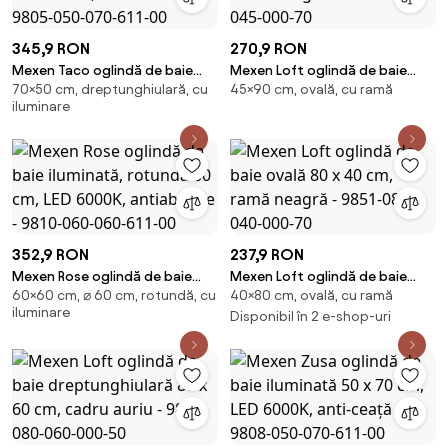
345,9 RON
270,9 RON
Mexen Taco oglindă de baie
Mexen Loft oglindă de baie
70×50 cm, dreptunghiulară, cu
45×90 cm, ovală, cu ramă
iluminată 50 x 70 cm, LED
ovală 90 x 45 cm, ramă neagră -
iluminare
6000K, antiaburire - 9805-050-
9851-090-045-000-70
070-611-00
352,9 RON
237,9 RON
Mexen Rose oglindă de baie
Mexen Loft oglindă de baie
60×60 cm, ⌀ 60 cm, rotundă, cu
40×80 cm, ovală, cu ramă
iluminată, rotundă 60 cm, LED
ovală 80 x 40 cm, ramă neagră
iluminare
6000K, antiaburire - 9810-060-
- 9851-080-040-000-70
Disponibil în 2 e-shop-uri
060-611-00