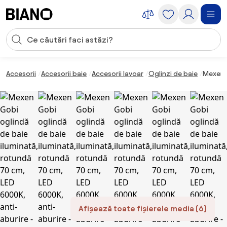
Sari peste navigare, accesează conținutul
Introducerea căutării
Sari peste conținut, mergi la subsol
Accesorii
Accesorii baie
Accesorii lavoar
Oglinzi de baie
Mexen G
Afișează toate fișierele media (6)