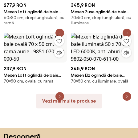
277,9 RON
345,9 RON
Mexen Loft oglindă de baie
Mexen Zusa oglindă de baie
60×80 cm, dreptunghiulară, cu
70×50 cm, dreptunghiulară, cu
dreptunghiulară 80 x 60 cm,
iluminată 50 x 70 cm, LED
ramă
iluminare
cadru auriu - 9852-080-060-
6000K, anti-ceață - 9808-050-
000-50
070-611-00
237,9 RON
345,9 RON
Mexen Loft oglindă de baie
Mexen Elz oglindă de baie
70×50 cm, ovală, cu ramă
70×50 cm, cu iluminare, ovală
ovală 70 x 50 cm, ramă aurie -
iluminată 50 x 70 cm, LED
9851-070-050-000-50
6000K, anti-aburire - 9802-
050-070-611-00
Vezi mai multe produse
Sari peste subsol, revino la începutul paginii
Descoperă,