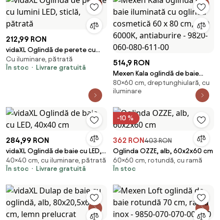
212,99 RON
vidaXL Oglindă de perete cu
Cu iluminare, pătrată
lumini LED, sticlă, pătrată
514,9 RON
În stoc
Livrare gratuită
Mexen Kala oglindă de baie
80×60 cm, dreptunghiulară, cu
iluminată cu oglindă cosmetică
iluminare
60 x 80 cm, LED 6000K,
antiaburire - 9820-060-080-
611-00
-10 %
284,99 RON
362 RON
403 RON
vidaXL Oglindă de baie cu LED,
Oglinda OZZE, alb, 60x2x60 cm
40×40 cm, cu iluminare, pătrată
60×60 cm, rotundă, cu ramă
40x40 cm
În stoc
Livrare gratuită
În stoc