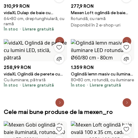
310,99 RON
277,9 RON
vidaXL Dulap de baie cu
Mexen Loft oglindă de baie
64×80 cm, dreptunghiulară, cu
Rotundă, cu ramă
oglindă, alb, 80x20,5x64 cm,
rotundă 70 cm, ramă inox -
ramă
lemn prelucrat
9850-070-070-000-10
Disponibil în 2 e-shop-uri
În stoc
Livrare gratuită
258,99 RON
1.359 RON
vidaXL Oglindă de perete cu
Oglindă lemn masiv cu iluminare
Cu iluminare, pătrată
80×80 cm, rotundă, cu iluminare
lumini LED, sticlă, pătrată
LED rotundă Ø60/80 cm - 80cm
În stoc
Livrare gratuită
În stoc
Livrare gratuită
Cele mai bune produse de la mexen_ro