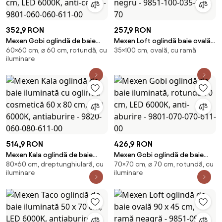
352,9 RON
257,9 RON
Mexen Gobi oglindă de baie
Mexen Loft oglindă baie ovală
60×60 cm, ⌀ 60 cm, rotundă, cu
35×100 cm, ovală, cu ramă
iluminată, rotundă 60 cm, LED
100 x 35 cm, cadru negru - 9851-
iluminare
6000K, anti-ceață - 9801-060-
100-035-000-70
060-611-00
514,9 RON
426,9 RON
Mexen Kala oglindă de baie
Mexen Gobi oglindă de baie
80×60 cm, dreptunghiulară, cu
70×70 cm, ⌀ 70 cm, rotundă, cu
iluminată cu oglindă cosmetică
iluminată, rotundă 70 cm, LED
iluminare
iluminare
60 x 80 cm, LED 6000K,
6000K, anti-aburire - 9801-
antiaburire - 9820-060-080-
070-070-611-00
611-00