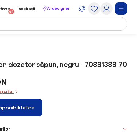
chere
AI designer
Inspirații
46
n dozator săpun, negru - 70881388-70
ON
ețurilor
isponibilitatea
rilor