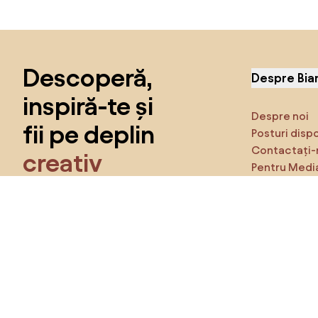
Sari peste subsol, revino la începutul paginii
Descoperă,
Despre Bia
inspiră-te și
Despre noi
fii pe deplin
Posturi disp
Contactați-
creativ
Pentru Medi
Caracteristi
Obține acces la toate funcțiile și fii
parte a comunității Home&Decor.
Asigură-te 
Produse
Vreau toate caracteristicile!