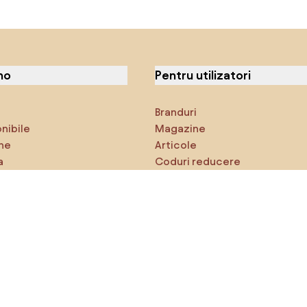
no
Pentru utilizatori
Branduri
onibile
Magazine
ne
Articole
a
Coduri reducere
ci
Densy Studio
că explorezi
Inspirații
AI designer