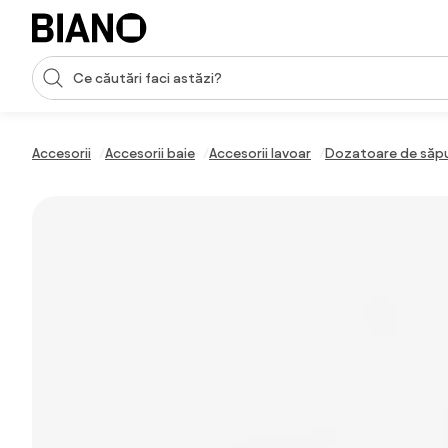
Sari peste navigare, accesează conținutul
Introducerea căutării
Sari peste conținut, mergi la subsol
Accesorii
Accesorii baie
Accesorii lavoar
Dozatoare de săp