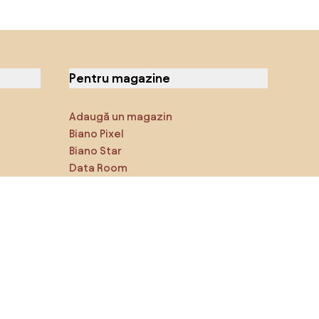
Pentru magazine
Adaugă un magazin
Biano Pixel
Biano Star
Data Room
Ne poți găsi pe rețelele de
socializare