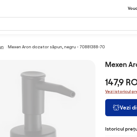
Vou
un
Mexen Aron dozator săpun, negru - 70881388-70
Mexen Aro
147,9 R
Vezi istoricul pr
Vezi d
Istoricul prețu