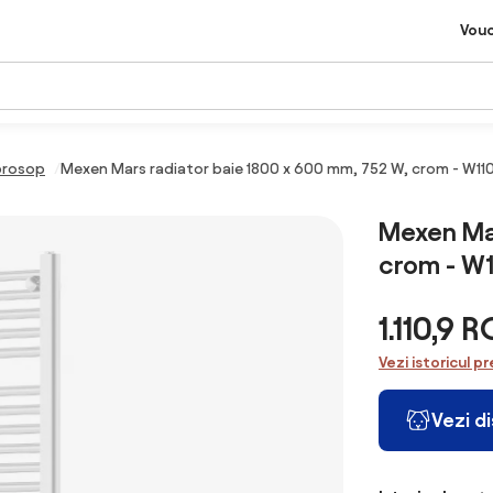
Vou
prosop
Mexen Mars radiator baie 1800 x 600 mm, 752 W, crom - W1
Mexen Mar
crom - W
1.110,9 
Vezi istoricul pr
Vezi d