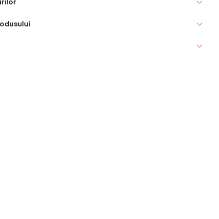
rilor
odusului