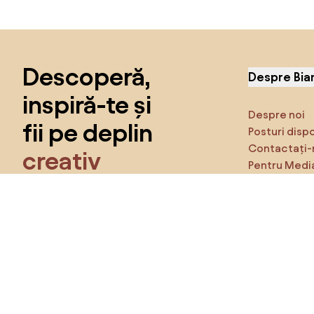
Sari peste subsol, revino la începutul paginii
Descoperă,
Despre Bia
inspiră-te și
Despre noi
fii pe deplin
Posturi disp
Contactați-
creativ
Pentru Medi
Caracteristi
Obține acces la toate funcțiile și fii
parte a comunității Home&Decor.
Asigură-te 
Produse
Vreau toate caracteristicile!