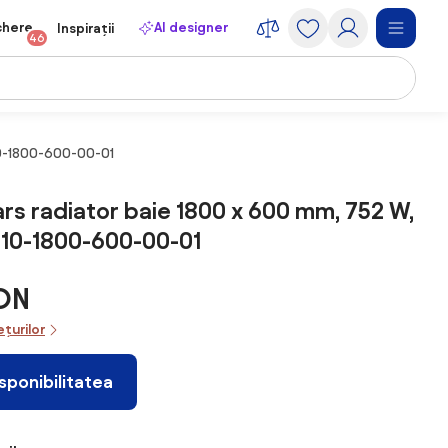
chere
AI designer
Inspirații
46
10-1800-600-00-01
s radiator baie 1800 x 600 mm, 752 W,
110-1800-600-00-01
RON
ețurilor
isponibilitatea