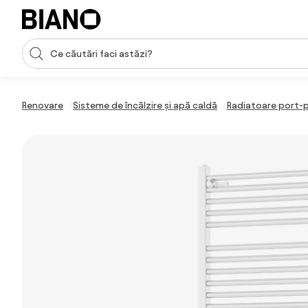
Sari peste navigare, accesează conținutul
Introducerea căutării
Sari peste conținut, mergi la subsol
Renovare
Sisteme de încălzire și apă caldă
Radiatoare port-