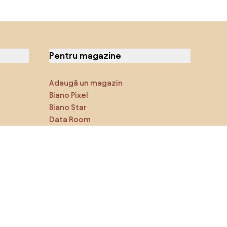
Pentru magazine
Adaugă un magazin
Biano Pixel
Biano Star
Data Room
Ne poți găsi pe rețelele de
socializare