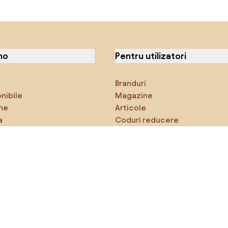
no
Pentru utilizatori
Branduri
onibile
Magazine
ne
Articole
a
Coduri reducere
ci
Densy Studio
că explorezi
Inspirații
AI designer