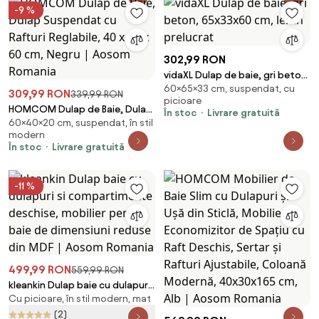
-9 %
302,99 RON
vidaXL Dulap de baie, gri beton,
60×65×33 cm, suspendat, cu
65x33x60 cm, lemn prelucrat
309,99 RON
339,99 RON
picioare
HOMCOM Dulap de Baie, Dulap
În stoc
Livrare gratuită
60×40×20 cm, suspendat, în stil
Suspendat cu Rafturi Reglabile,
modern
40 x 20 x 60 cm, Negru | Aosom
În stoc
Livrare gratuită
Romania
-11 %
499,99 RON
559,99 RON
kleankin Dulap baie cu dulapuri
Cu picioare, în stil modern, mat
si compartimente deschise,
mobilier pentru baie de
(2)