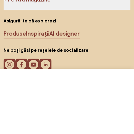
Asigură-te că explorezi
Produse
Inspirații
AI designer
Ne poți găsi pe rețelele de socializare
4.479 RON
Către magazin
Cookie-uri
Politica de confidențialitate
Termeni de utilizare
Alege țara
© 2026 Biano s.r.o.