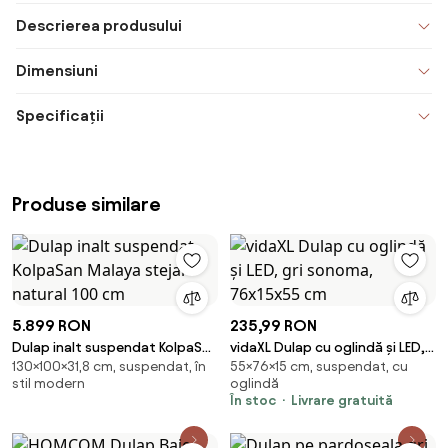
Descrierea produsului
Dimensiuni
Specificații
Produse similare
5.899 RON
235,99 RON
Dulap inalt suspendat KolpaSan
vidaXL Dulap cu oglindă și LED,
130×100×31,8 cm, suspendat, în
55×76×15 cm, suspendat, cu
Malaya stejar natural 100 cm
gri sonoma, 76x15x55 cm
stil modern
oglindă
În stoc
Livrare gratuită