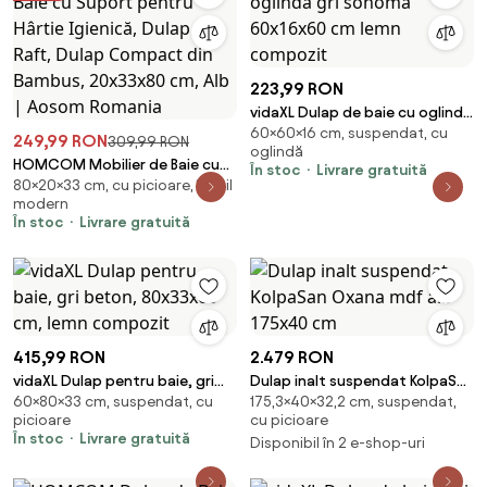
223,99 RON
vidaXL Dulap de baie cu oglindă
60×60×16 cm, suspendat, cu
gri sonoma 60x16x60 cm lemn
249,99 RON
309,99 RON
oglindă
compozit
HOMCOM Mobilier de Baie cu
În stoc
Livrare gratuită
80×20×33 cm, cu picioare, în stil
Suport pentru Hârtie Igienică,
modern
Dulap și Raft, Dulap Compact
În stoc
Livrare gratuită
din Bambus, 20x33x80 cm, Alb |
Aosom Romania
415,99 RON
2.479 RON
vidaXL Dulap pentru baie, gri
Dulap inalt suspendat KolpaSan
60×80×33 cm, suspendat, cu
175,3×40×32,2 cm, suspendat,
beton, 80x33x60 cm, lemn
Oxana mdf alb 175x40 cm
picioare
cu picioare
compozit
În stoc
Livrare gratuită
Disponibil în 2 e-shop-uri