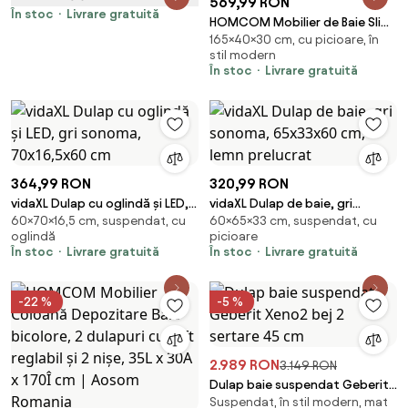
569,99 RON
dimensiuni reduse din MDF |
În stoc
Livrare gratuită
HOMCOM Mobilier de Baie Slim
Aosom Romania
165×40×30 cm, cu picioare, în
cu Dulapuri și Ușă din Sticlă,
stil modern
Mobilier Economizitor de
În stoc
Livrare gratuită
Spațiu cu Raft Deschis, Sertar
și Rafturi Ajustabile, Coloană
Modernă, 40x30x165 cm, Alb |
Aosom Romania
364,99 RON
320,99 RON
vidaXL Dulap cu oglindă și LED,
vidaXL Dulap de baie, gri
60×70×16,5 cm, suspendat, cu
60×65×33 cm, suspendat, cu
gri sonoma, 70x16,5x60 cm
sonoma, 65x33x60 cm, lemn
oglindă
picioare
prelucrat
În stoc
Livrare gratuită
În stoc
Livrare gratuită
-22 %
-5 %
2.989 RON
3.149 RON
Dulap baie suspendat Geberit
Suspendat, în stil modern, mat
Xeno2 bej 2 sertare 45 cm