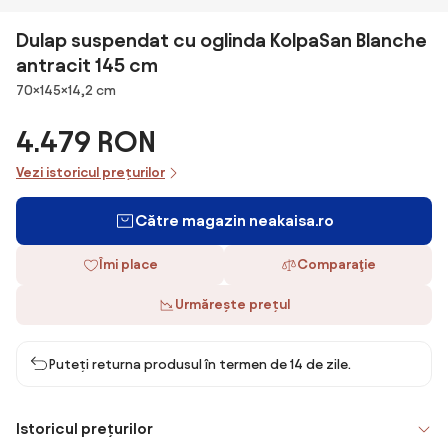
Dulap suspendat cu oglinda KolpaSan Blanche
antracit 145 cm
Dimensiuni
70×145×14,2 cm
4.479 RON
Vezi istoricul prețurilor
Către magazin neakaisa.ro
Îmi place
Comparaţie
Urmărește prețul
Puteți returna produsul în termen de 14 de zile.
Istoricul prețurilor