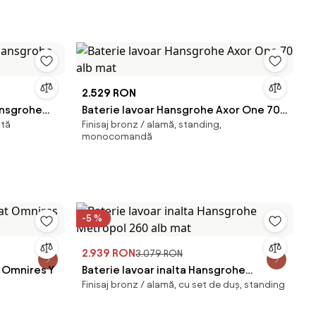
2.529 RON
ansgrohe
Baterie lavoar Hansgrohe Axor One 70
ată
Finisaj bronz / alamă, standing,
alb mat
monocomandă
-5 %
2.939 RON
3.079 RON
t Omnires Y
Baterie lavoar inalta Hansgrohe
Finisaj bronz / alamă, cu set de duș, standing
Metropol 260 alb mat