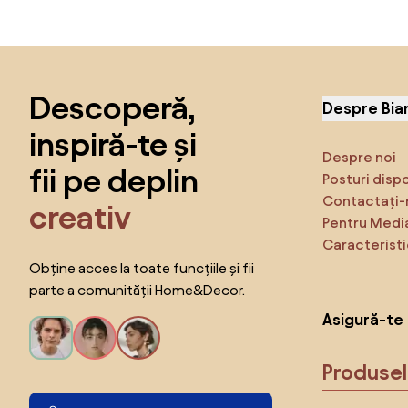
Sari peste subsol, revino la începutul paginii
Descoperă,
Despre Bia
inspiră-te și
Despre noi
fii pe deplin
Posturi disp
Contactați-
creativ
Pentru Medi
Caracteristi
Obține acces la toate funcțiile și fii
parte a comunității Home&Decor.
Asigură-te 
Produse