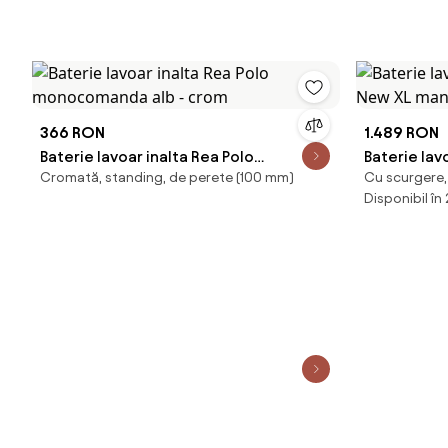
366 RON
1.489 RON
Baterie lavoar inalta Rea Polo
Baterie lav
Cromată, standing, de perete (100 mm)
Cu scurgere,
monocomanda alb - crom
New XL man
Disponibil în