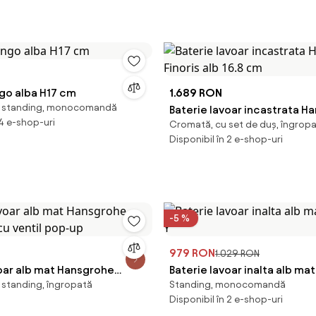
ngo alba H17 cm
1.689 RON
, standing, monocomandă
Baterie lavoar incastrata H
 4 e-shop-uri
Cromată, cu set de duș, îngrop
Finoris alb 16.8 cm
Disponibil în 2 e-shop-uri
-5 %
979 RON
1.029 RON
voar alb mat Hansgrohe
Baterie lavoar inalta alb ma
 standing, îngropată
Standing, monocomandă
 cu ventil pop-up
Disponibil în 2 e-shop-uri