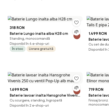
318 RON
Baterie Lungo inalta alba H28 cm
1.499 RON
Standing, monocomandă
Baterie la
Disponibil în 4 e-shop-uri
Cu set de du
Talis E pip
În stoc
Livrare gratuită
Disponibil în
1.699 RON
719 RON
Baterie lavoar inalta Hansgrohe Vivenis
Baterie lav
Cu scurgere, standing, îngropată
Finisaj bronz
250 cu ventil Pop-Up alb mat
Elinor mon
monocoman
Disponibil în 2 e-shop-uri