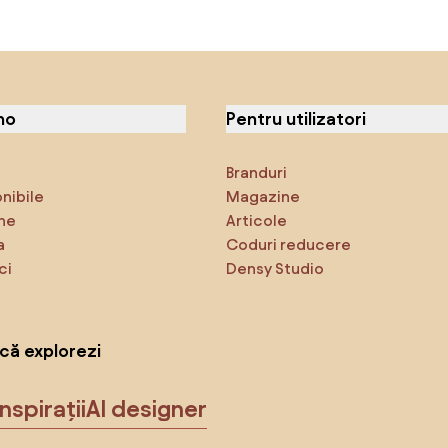
no
Pentru utilizatori
Branduri
onibile
Magazine
ne
Articole
a
Coduri reducere
ci
Densy Studio
că explorezi
Inspirații
AI designer