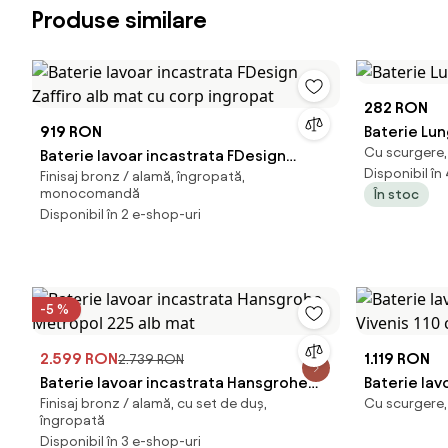
Produse similare
282 RON
919 RON
Baterie Lu
Cu scurgere
Baterie lavoar incastrata FDesign
Disponibil în
Finisaj bronz / alamă, îngropată,
Zaffiro alb mat cu corp ingropat
monocomandă
În stoc
Disponibil în 2 e-shop-uri
-5 %
2.599 RON
1.119 RON
2.739 RON
Baterie lavoar incastrata Hansgrohe
Baterie la
Finisaj bronz / alamă, cu set de duș,
Cu scurgere,
Metropol 225 alb mat
Vivenis 110
îngropată
Disponibil în 3 e-shop-uri