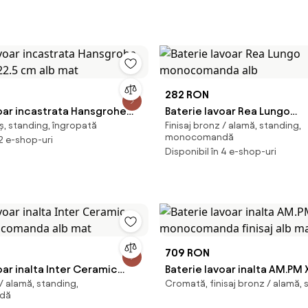
282 RON
voar incastrata Hansgrohe
Baterie lavoar Rea Lungo
ș, standing, îngropată
Finisaj bronz / alamă, standing,
a 22.5 cm alb mat
monocomanda alb
monocomandă
 2 e-shop-uri
Disponibil în 4 e-shop-uri
709 RON
oar inalta Inter Ceramic
Baterie lavoar inalta AM.PM 
 / alamă, standing,
Cromată, finisaj bronz / alamă, 
ocomanda alb mat
monocomanda finisaj alb m
dă