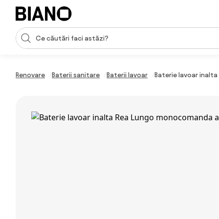
Sari peste navigare, accesează conținutul
Introducerea căutării
Sari peste conținut, mergi la subsol
Renovare
Baterii sanitare
Baterii lavoar
Baterie lavoar inal