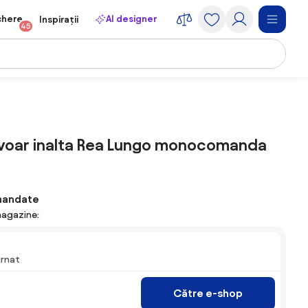
chere
AI designer
Inspirații
45
avoar inalta Rea Lungo monocomanda
mandate
magazine:
urnat
Către e-shop