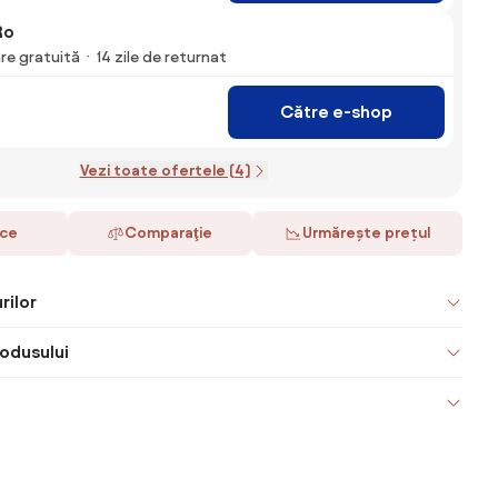
Ro
are gratuită
14 zile de returnat
Către e-shop
Vezi toate ofertele (4)
ace
Comparaţie
Urmărește prețul
rilor
odusului