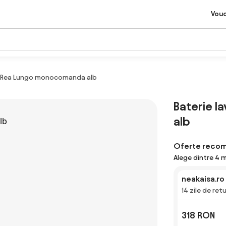
Vou
ta Rea Lungo monocomanda alb
Baterie l
alb
Oferte reco
Alege dintre 4 
neakaisa.ro
14 zile de ret
318 RON