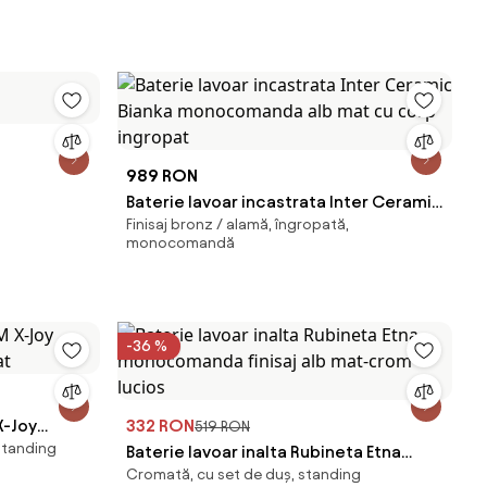
989 RON
Baterie lavoar incastrata Inter Ceramic
Finisaj bronz / alamă, îngropată,
Bianka monocomanda alb mat cu corp
monocomandă
ingropat
-36 %
X-Joy
332 RON
519 RON
standing
at
Baterie lavoar inalta Rubineta Etna
Cromată, cu set de duș, standing
monocomanda finisaj alb mat-crom