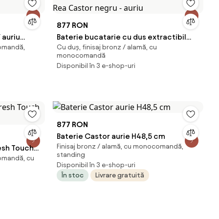
877 RON
 auriu
Baterie bucatarie cu dus extractibil
comandă,
Cu duș, finisaj bronz / alamă, cu
Rea Castor negru - auriu
monocomandă
Disponibil în 3 e-shop-uri
877 RON
Baterie Castor aurie H48,5 cm
Finisaj bronz / alamă, cu monocomandă,
esh Touch
standing
comandă, cu
Disponibil în 3 e-shop-uri
În stoc
Livrare gratuită