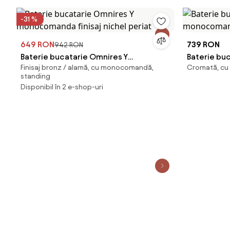
-31 %
649 RON
739 RON
942 RON
Baterie bucatarie Omnires Y
Baterie buc
Finisaj bronz / alamă, cu monocomandă,
Cromată, cu
monocomanda finisaj nichel periat
monocoman
standing
Disponibil în 2 e-shop-uri