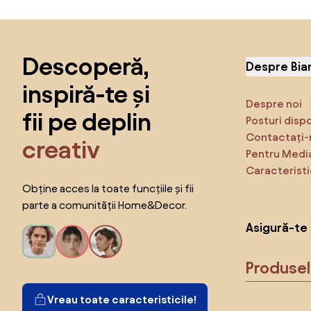
Sari peste subsol, revino la începutul paginii
Descoperă,
Despre Bia
inspiră-te și
Despre noi
fii pe deplin
Posturi disp
Contactați-
creativ
Pentru Medi
Caracteristi
Obține acces la toate funcțiile și fii
parte a comunității Home&Decor.
Asigură-te 
Produse
Vreau toate caracteristicile!