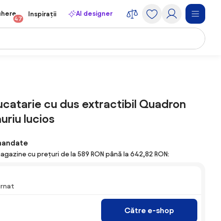
chere
AI designer
Inspirații
47
ucatarie cu dus extractibil Quadron
auriu lucios
mandate
magazine cu prețuri de la 589 RON până la 642,82 RON:
urnat
Către e-shop