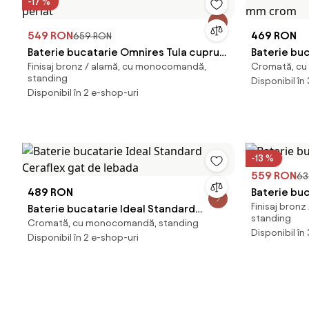
-17 %
549 RON
469 RON
659 RON
Baterie bucatarie Omnires Tula cupru
Baterie bu
Finisaj bronz / alamă, cu monocomandă,
Cromată, cu
periat
mm crom
standing
Disponibil în
Disponibil în 2 e-shop-uri
-13 %
559 RON
63
489 RON
Baterie bu
Finisaj bron
Baterie bucatarie Ideal Standard
standing
Cromată, cu monocomandă, standing
Ceraflex gat de lebada
Disponibil în
Disponibil în 2 e-shop-uri