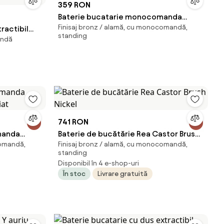
359 RON
Baterie bucatarie monocomanda
Finisaj bronz / alamă, cu monocomandă,
ractibil
Rubineta Axe finisaj bronz periat
standing
andă
coSmart cu
741 RON
manda
Baterie de bucătărie Rea Castor Brush
comandă,
Finisaj bronz / alamă, cu monocomandă,
iat
Nickel
standing
Disponibil în 4 e-shop-uri
În stoc
Livrare gratuită