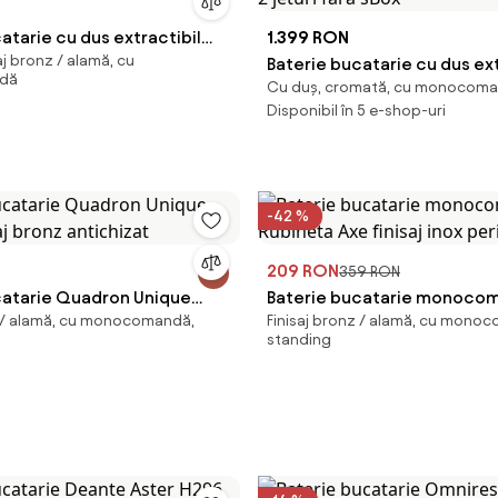
atarie cu dus extractibil
1.399 RON
aj bronz / alamă, cu
Focus 240 inox
Baterie bucatarie cu dus ext
dă
Cu duș, cromată, cu monocom
Hansgrohe Focus M41 240 E
Disponibil în 5 e-shop-uri
2 jeturi fara sBox
-42 %
209 RON
359 RON
catarie Quadron Unique
Baterie bucatarie monoco
z / alamă, cu monocomandă,
Finisaj bronz / alamă, cu mono
aj bronz antichizat
Rubineta Axe finisaj inox per
standing