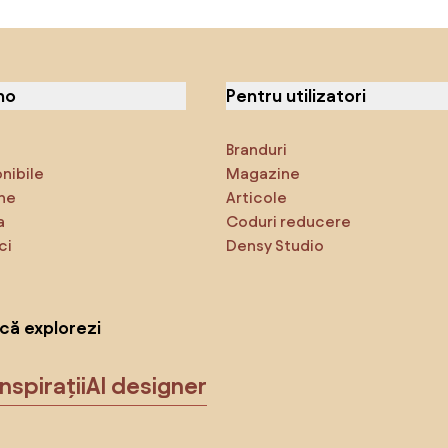
no
Pentru utilizatori
Branduri
onibile
Magazine
ne
Articole
a
Coduri reducere
ci
Densy Studio
că explorezi
Inspirații
AI designer