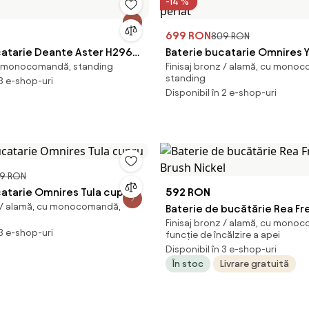
-14 %
699 RON
809 RON
catarie Deante Aster H296
Baterie bucatarie Omnires Y
 monocomandă, standing
Finisaj bronz / alamă, cu mono
periat
standing
 3 e-shop-uri
Disponibil în 2 e-shop-uri
9 RON
catarie Omnires Tula cupru
592 RON
z / alamă, cu monocomandă,
Baterie de bucătărie Rea Fr
Finisaj bronz / alamă, cu mono
Brush Nickel
 3 e-shop-uri
funcție de încălzire a apei
Disponibil în 3 e-shop-uri
În stoc
Livrare gratuită