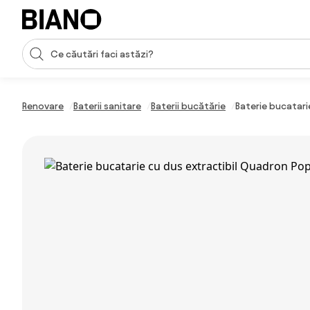
Sari peste navigare, accesează conținutul
Introducerea căutării
Sari peste conținut, mergi la subsol
Renovare
Baterii sanitare
Baterii bucătărie
Baterie bucatarie