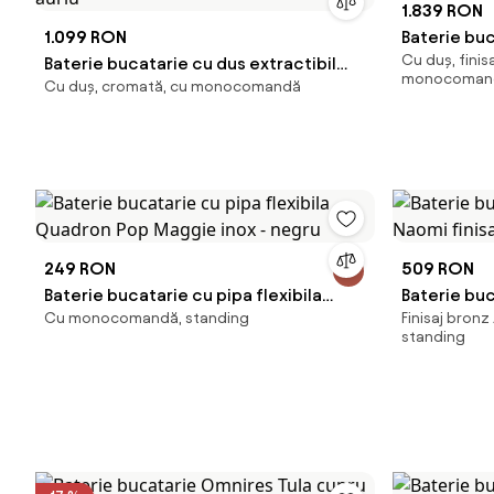
1.839 RON
1.099 RON
Baterie buc
Cu duș, finis
Baterie bucatarie cu dus extractibil
Hansgrohe 
monocoman
Cu duș, cromată, cu monocomandă
Quadron Unique Q-Line Jessica finisaj
auriu
249 RON
509 RON
Baterie bucatarie cu pipa flexibila
Baterie bu
Cu monocomandă, standing
Finisaj bron
Quadron Pop Maggie inox - negru
Naomi finis
standing