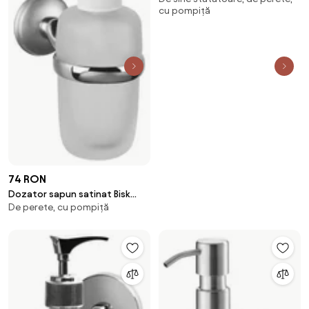
cu pompiță
74 RON
Dozator sapun satinat Bisk
De perete, cu pompiță
Dakota