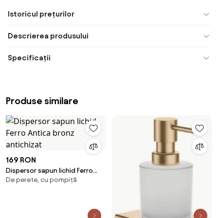
Istoricul prețurilor
Descrierea produsului
Specificații
Produse similare
169 RON
Dispersor sapun lichid Ferro
De perete, cu pompiță
Antica bronz antichizat