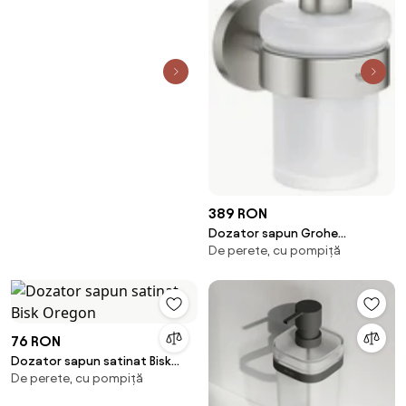
389 RON
Dozator sapun Grohe
De perete, cu pompiță
Essentials crom periat
Supersteel
76 RON
Dozator sapun satinat Bisk
De perete, cu pompiță
Oregon