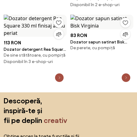
Disponibil în 2 e-shop-uri
83 RON
Dozator sapun satinat Bisk
113 RON
De perete, cu pompiță
Virginia
Dozator detergent Rea Square
De sine stătătoare, cu pompiță
330 ml finisaj auriu periat
Disponibil în 3 e-shop-uri
Sari peste subsol, revino la începutul paginii
Descoperă,
inspiră-te și
fii pe deplin
creativ
Obține acces la toate funcțiile și fii