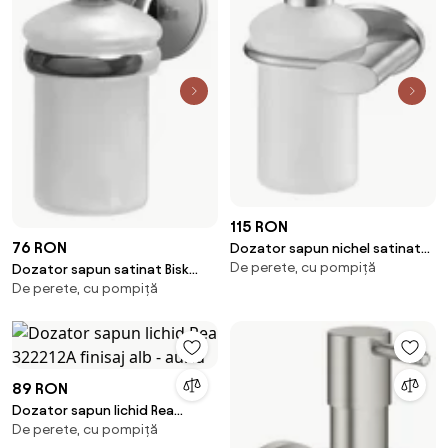
115 RON
76 RON
Dozator sapun nichel satinat
De perete, cu pompiță
Bisk Side
Dozator sapun satinat Bisk
De perete, cu pompiță
Chroma
89 RON
Dozator sapun lichid Rea
De perete, cu pompiță
322212A finisaj alb - auriu