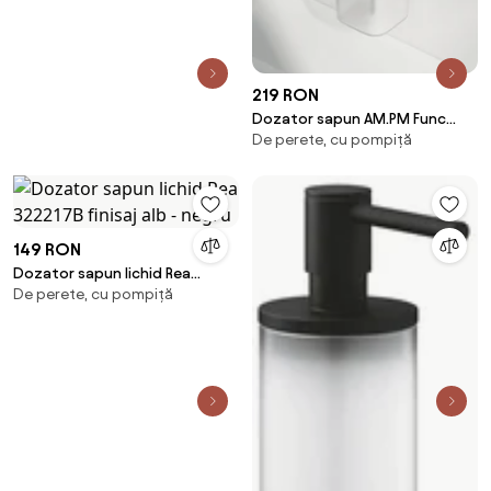
219 RON
Dozator sapun AM.PM Func
De perete, cu pompiță
negru-sticla mata 200 ml
149 RON
Dozator sapun lichid Rea
De perete, cu pompiță
322217B finisaj alb - negru