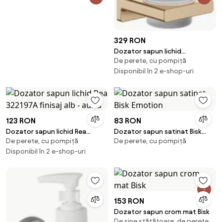
329 RON
Dozator sapun lichid
De perete, cu pompiță
Hansgrohe AddStoris bronz
periat
Disponibil în 2 e-shop-uri
123 RON
83 RON
Dozator sapun lichid Rea
Dozator sapun satinat Bisk
De perete, cu pompiță
De perete, cu pompiță
322197A finisaj alb - auriu
Emotion
Disponibil în 2 e-shop-uri
153 RON
Dozator sapun crom mat Bisk
De sine stătătoare, de perete,