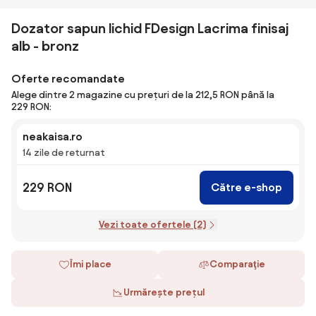
Dozator sapun lichid FDesign Lacrima finisaj
alb - bronz
Oferte recomandate
Alege dintre 2 magazine cu prețuri de la 212,5 RON până la
229 RON:
neakaisa.ro
14 zile de returnat
229 RON
Către e-shop
Vezi toate ofertele (2)
Îmi place
Comparaţie
Urmărește prețul