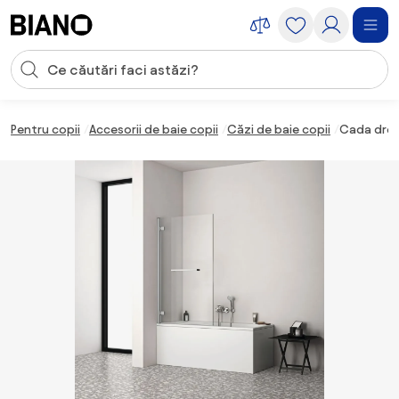
Sari peste navigare, accesează conținutul
Introducerea căutării
Sari peste conținut, mergi la subsol
Pentru copii
Accesorii de baie copii
Căzi de baie copii
Cada drept