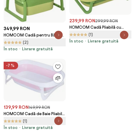
239,99 RON
299,99 RON
HOMCOM Cadă Pliabilă cu
349,99 RON
Suport Ajustabil Antiderapant,
(1)
HOMCOM Cadă pentru Băiță
80x53.9x20.8cm, Albastru
Nou-Născuți și Copii 0-6 Ani,
În stoc
Livrare gratuită
(2)
Deschis/Verde, pentru Bebeluși
Plastic Antiderapant, Verde,
În stoc
Livrare gratuită
0-3 Ani | Aosom Romania
Dimensiuni 75.3x55.4x43cm |
Aosom România
-7 %
139,99 RON
149,99 RON
HOMCOM Cadă de Baie Pliabilă
Antiderapantă pentru Nou-
(1)
Născuți, cu Sistem de Evacuare,
În stoc
Livrare gratuită
Roz, Confort Maxim | Aosom