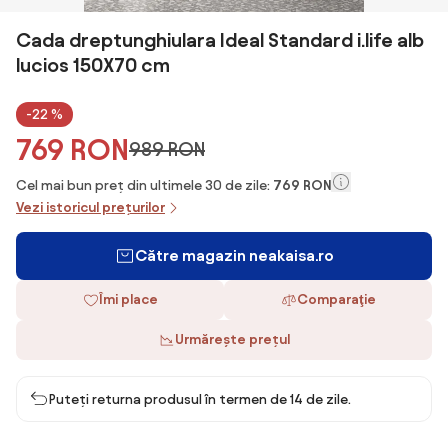
Cada dreptunghiulara Ideal Standard i.life alb
lucios 150X70 cm
-22 %
769 RON
989 RON
Cel mai bun preț din ultimele 30 de zile:
769 RON
Vezi istoricul prețurilor
Către magazin neakaisa.ro
Îmi place
Comparaţie
Urmărește prețul
Puteți returna produsul în termen de 14 de zile.