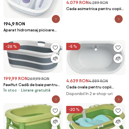
4.079 RON
4.289 RON
Cada asimetrica pentru copii
Geberit Bambini alb 77x47 cm
194,9 RON
Aparat hidromasaj picioare
Beurer FB 12, 60W, 3 functii,
Suport pentru picioare,
-26 %
-5 %
Alb/Violet
199,99 RON
269,99 RON
4.639 RON
4.889 RON
PawHut Cadă de baie pentru
Cada ovala pentru copii
În stoc
Livrare gratuită
câini, cadă pliabilă portabilă cu
Geberit Bambini alb 91x52 cm
Disponibil în 2 e-shop-uri
orificiu de scurgere, pentru
câini mici și pui, gri | Aosom
Romania
-20 %