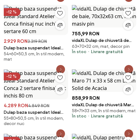
decupaj central 80 cm
decupaj central 120 cm
-12 %
755,99 RON
vidaXL Dulap de chiuvetă de
2.929 RON
3.319 RON
63×70×32 cm, mat, decor pin
baie, 70x32x63 cm, lemn masiv
Dulap baza suspendat Ideal
În stoc
Livrare gratuită
pin
54×60×50,5 cm, în stil modern,
Standard Atelier Conca finisaj
mat
nuc inchis 2 sertare 60 cm
-12 %
858,99 RON
vidaXL Dulap de chiuvetă Maro
4.289 RON
4.849 RON
58×71×33 cm, în stil modern, mat
71 x 33 x 58 cm Lemn Solid de
Dulap baza suspendat Ideal
În stoc
Livrare gratuită
Acacia
55×80×50,5 cm, în stil modern,
Standard Atelier Conca 2
decor nuc
sertare finisaj nuc inchis 80 cm