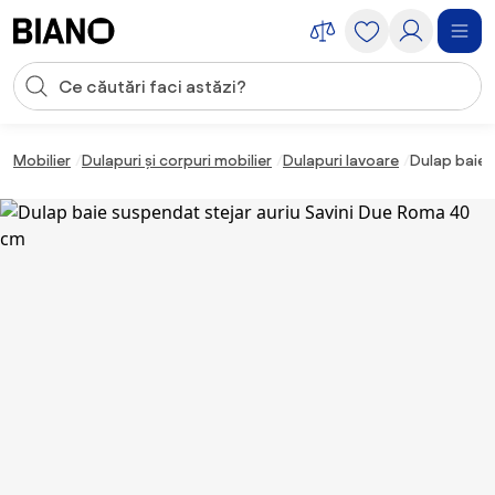
Sari peste navigare, accesează conținutul
Introducerea căutării
Sari peste conținut, mergi la subsol
Mobilier
Dulapuri și corpuri mobilier
Dulapuri lavoare
Dulap baie 