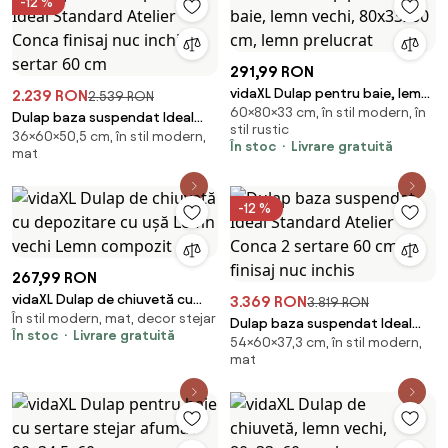
-12 %
291,99 RON
vidaXL Dulap pentru baie, lemn
2.239 RON
2.539 RON
60×80×33 cm, în stil modern, în
vechi, 80x33x60 cm, lemn
Dulap baza suspendat Ideal
stil rustic
prelucrat
36×60×50,5 cm, în stil modern,
Standard Atelier Conca finisaj
În stoc
Livrare gratuită
mat
nuc inchis 1 sertar 60 cm
-12 %
267,99 RON
vidaXL Dulap de chiuvetă cu
3.369 RON
3.819 RON
În stil modern, mat, decor stejar
depozitare cu ușă Lemn vechi
Dulap baza suspendat Ideal
În stoc
Livrare gratuită
Lemn compozit
54×60×37,3 cm, în stil modern,
Standard Atelier Conca 2
mat
sertare 60 cm finisaj nuc inchis