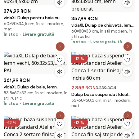
374,99 RON
vidaXL Dulap pentru baie cu
357,99 RON
60×90×34,5 cm, în stil modern,
sertare stejar afumat
vidaXL Dulap de chiuvetă, lemn
mat
90x34,5x60 cm
60×80×33 cm, în stil modern, în
vechi, 80x33x60 cm, lemn
În stoc
Livrare gratuită
stil rustic
prelucrat
În stoc
Livrare gratuită
-12 %
361,99 RON
vidaXL Dulap de baie, lemn
2.859 RON
3.239 RON
53,5×60×32 cm, în stil modern, în
vechi, 60x32x53,5 cm, PAL
Dulap baza suspendat Ideal
stil rustic
55×60×50,5 cm, în stil modern,
Standard Atelier Conca 1 sertar
În stoc
Livrare gratuită
mat
finisaj nuc inchis 60 cm
-12 %
-12 %