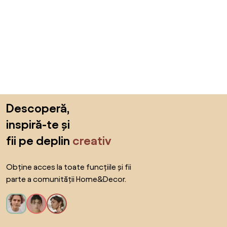
Sari peste subsol, revino la începutul paginii
Descoperă,
inspiră-te și
fii pe deplin
creativ
Obține acces la toate funcțiile și fii
parte a comunității Home&Decor.