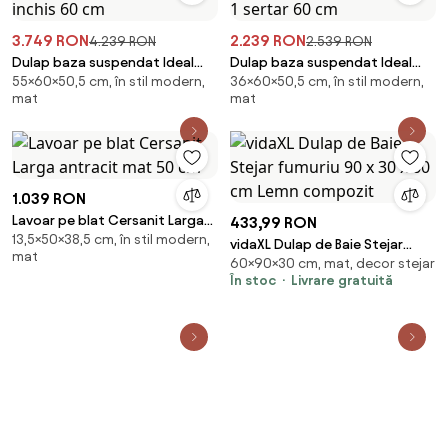
3.749 RON
2.239 RON
4.239 RON
2.539 RON
Dulap baza suspendat Ideal
Dulap baza suspendat Ideal
55×60×50,5 cm, în stil modern,
36×60×50,5 cm, în stil modern,
Standard Atelier Conca 2
Standard Atelier Conca finisaj
mat
mat
sertare finisaj nuc inchis 60 cm
stejar deschis 1 sertar 60 cm
1.039 RON
Lavoar pe blat Cersanit Larga
433,99 RON
13,5×50×38,5 cm, în stil modern,
antracit mat 50 cm
vidaXL Dulap de Baie Stejar
mat
60×90×30 cm, mat, decor stejar
fumuriu 90 x 30 x 60 cm Lemn
În stoc
Livrare gratuită
compozit