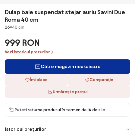
Dulap baie suspendat stejar auriu Savini Due
Roma 40 cm
Dimensiuni
26×40 cm
999 RON
Vezi istoricul prețurilor
Către magazin neakaisa.ro
Îmi place
Comparaţie
Urmărește prețul
Puteți returna produsul în termen de 14 de zile.
Istoricul prețurilor