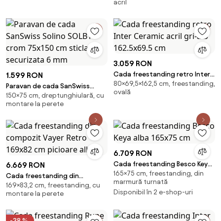
acril
cm
3.059 RON
Cada freestanding retro Inter
1.599 RON
80×69,5×162,5 cm, freestanding,
Ceramic acril gri-alb 162.5x69.5
Paravan de cada SanSwiss
ovală
cm
150×75 cm, dreptunghiulară, cu
Solino SOLB1 crom 75x150 cm
montare la perete
sticla securizata 6 mm
6.709 RON
Cada freestanding Besco Keya
6.669 RON
165×75 cm, freestanding, din
alba 165x75 cm
Cada freestanding din
marmură turnată
169×83,2 cm, freestanding, cu
compozit Vayer Retro 169x82
Disponibil în 2 e-shop-uri
montare la perete
cm picioare albe
-38 %