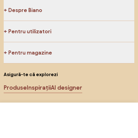
Despre Biano
Pentru utilizatori
Pentru magazine
Asigură-te că explorezi
Produse
Inspirații
AI designer
Ne poți găsi pe rețelele de socializare
De la 3.239 RON
Arată ofertele
în magazinele online 3