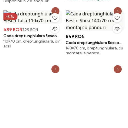
Disponibil în 2 e-shop-uri
-5 %
689 RON
729 RON
Cada dreptunghiulara Besco
849 RON
110×70 cm, dreptunghiulară, din
Talia 110x70 cm
Cada dreptunghiulara Besco
acril
140×70 cm, dreptunghiulară, cu
Shea 140x70 cm montaj cu
montare la perete
panouri