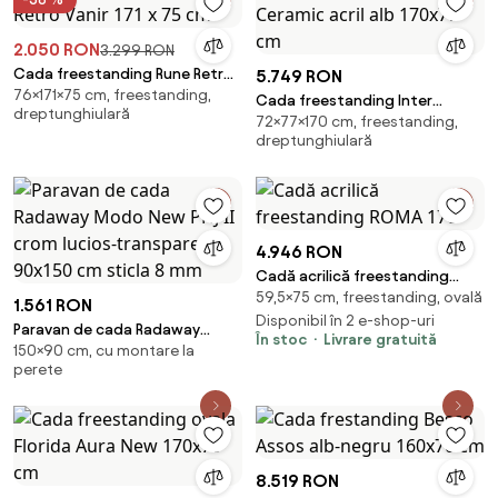
2.050 RON
3.299 RON
Cada freestanding Rune Retro
5.749 RON
76×171×75 cm, freestanding,
Vanir 171 x 75 cm
Cada freestanding Inter
dreptunghiulară
72×77×170 cm, freestanding,
Ceramic acril alb 170x77 cm
dreptunghiulară
4.946 RON
Cadă acrilică freestanding
59,5×75 cm, freestanding, ovală
ROMA 170
1.561 RON
Disponibil în 2 e-shop-uri
Paravan de cada Radaway
În stoc
Livrare gratuită
150×90 cm, cu montare la
Modo New PNJ II crom lucios-
perete
transparent 90x150 cm sticla 8
mm
8.519 RON