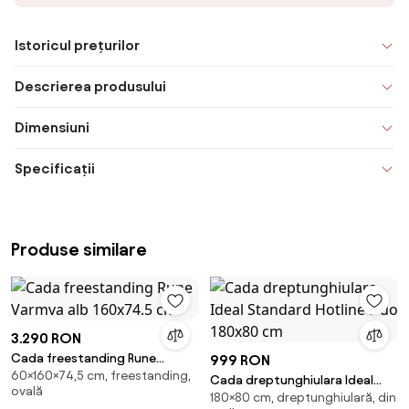
Istoricul prețurilor
Descrierea produsului
Dimensiuni
Specificații
Produse similare
3.290 RON
Cada freestanding Rune
999 RON
60×160×74,5 cm, freestanding,
Varmva alb 160x74.5 cm
Cada dreptunghiulara Ideal
ovală
180×80 cm, dreptunghiulară, din
Standard Hotline Duo 180x80