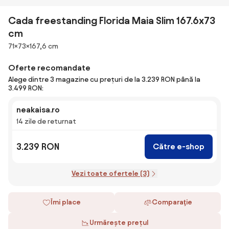
Cada freestanding Florida Maia Slim 167.6x73
cm
Dimensiuni
71×73×167,6 cm
Oferte recomandate
Alege dintre 3 magazine cu prețuri de la 3.239 RON până la
3.499 RON:
neakaisa.ro
14 zile de returnat
3.239 RON
Către e-shop
Vezi toate ofertele (3)
Îmi place
Comparaţie
Urmărește prețul