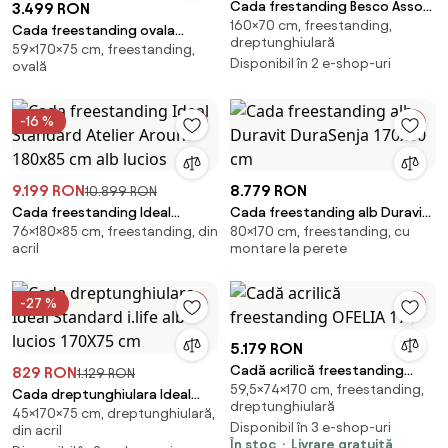
Cada frestanding Besco Assos
3.499 RON
160×70 cm, freestanding,
alb-negru 160x70 cm
Cada freestanding ovala
dreptunghiulară
59×170×75 cm, freestanding,
Florida Aura New 170x75 cm
Disponibil în 2 e-shop-uri
ovală
-16 %
9.199 RON
8.779 RON
10.899 RON
Cada freestanding Ideal
Cada freestanding alb Duravit
76×180×85 cm, freestanding, din
80×170 cm, freestanding, cu
Standard Atelier Around 180x85
DuraSenja 170x80 cm
acril
montare la perete
cm alb lucios
-27 %
5.179 RON
Cadă acrilică freestanding
829 RON
1.129 RON
59,5×74×170 cm, freestanding,
OFELIA 170
Cada dreptunghiulara Ideal
dreptunghiulară
45×170×75 cm, dreptunghiulară,
Standard i.life alb lucios 170X75
Disponibil în 3 e-shop-uri
din acril
cm
În stoc
Livrare gratuită