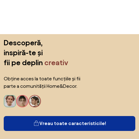
Sari peste subsol, revino la începutul paginii
Descoperă,
inspiră-te și
fii pe deplin
creativ
Obține acces la toate funcțiile și fii
parte a comunității Home&Decor.
Vreau toate caracteristicile!