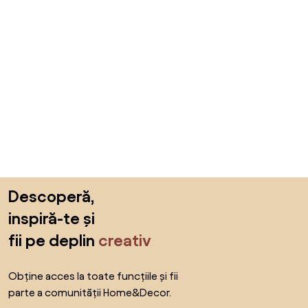
Sari peste subsol, revino la începutul paginii
Descoperă,
inspiră-te și
fii pe deplin
creativ
Obține acces la toate funcțiile și fii
parte a comunității Home&Decor.