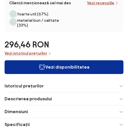
Clienții menționează cel mai des
Vezi recenziile
foarte util (67%)
material bun / calitate
(33%)
296,46 RON
Vezi istoricul prețurilor
Vezi disponibilitatea
Istoricul prețurilor
Descrierea produsului
Dimensiuni
Specificații