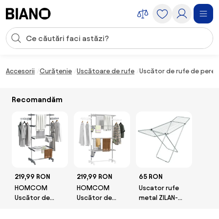
Sari peste navigare, accesează conținutul
Introducerea căutării
Sari peste conținut, mergi la subsol
Accesorii
Curățenie
Uscătoare de rufe
Uscător de rufe de peret
Recomandăm
219,99 RON
219,99 RON
65 RON
HOMCOM
HOMCOM
Uscator rufe
Uscător de
Uscător de
metal ZILAN-
Rufe Pliabil,
Rufe Vertical
NEGRO
Uscător
Pliabil cu 6 Roți,
ZLN7764,