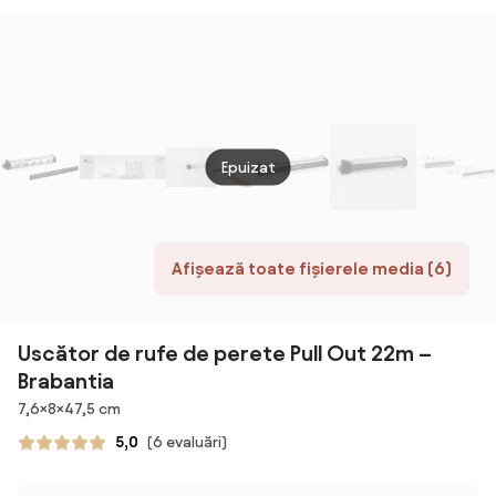
Vertical cu 6
Cârlige și 4
fabricat din
Roți, Cârlige și
Rafturi
metal,suprafata
4 Rafturi
Reglabile,
utilizabila 18 m
Reglabile,
142x55x172 cm,
142x55x172 cm,
Alb | Aosom
Argintiu |
Romania
Aosom Romania
Epuizat
Afișează toate fișierele media (6)
Uscător de rufe de perete Pull Out 22m –
Brabantia
Dimensiuni
7,6×8×47,5 cm
5,0
(6 evaluări)