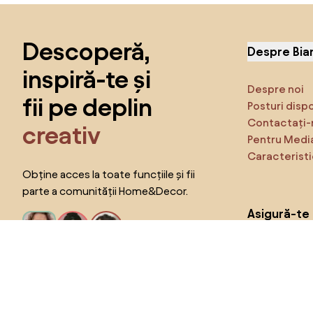
Sari peste subsol, revino la începutul paginii
Descoperă,
Despre Bia
inspiră-te și
Despre noi
fii pe deplin
Posturi disp
Contactați-
creativ
Pentru Medi
Caracteristi
Obține acces la toate funcțiile și fii
parte a comunității Home&Decor.
Asigură-te 
Produse
Vreau toate caracteristicile!