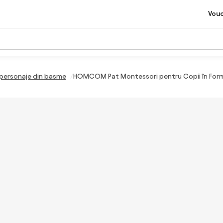
Vou
 personaje din basme
HOMCOM Pat Montessori pentru Copii în Formă 