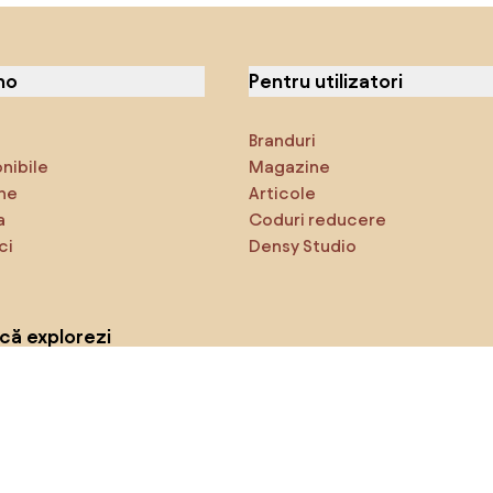
no
Pentru utilizatori
Branduri
onibile
Magazine
ne
Articole
a
Coduri reducere
ci
Densy Studio
că explorezi
Inspirații
AI designer