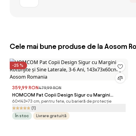
Cele mai bune produse de la Aosom R
-25 %
359,99 RON
479,99 RON
HOMCOM Pat Copii Design Sigur cu Margini
60×143×73 cm, pentru fete, cu barieră de protecție
Rotunjite și Sine Laterale, 3-6 Ani, 143x73x60cm |
(1)
Aosom Romania
În stoc
Livrare gratuită