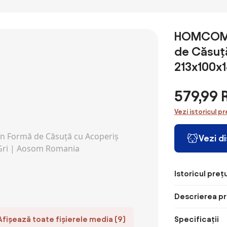
HOMCOM P
de Căsuță
213x100x1
579,99
Vezi istoricul pr
Vezi d
Istoricul prețu
Descrierea pr
Afișează toate fișierele media (9)
Specificații