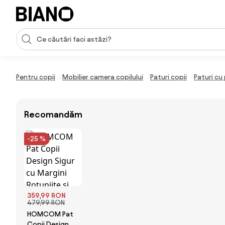
Sari peste navigare, accesează conținutul
Introducerea căutării
Sari peste conținut, mergi la subsol
Pentru copii
Mobilier camera copilului
Paturi copii
Paturi cu
Recomandăm
-25 %
359,99 RON
479,99 RON
HOMCOM Pat
Copii Design