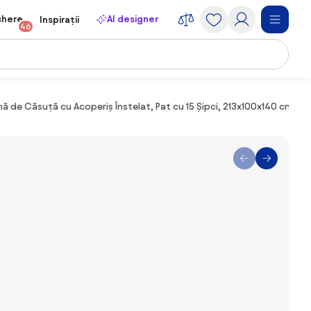
chere
AI designer
Inspirații
46
de Căsuță cu Acoperiș Înstelat, Pat cu 15 Șipci, 213x100x140 cm, Gr