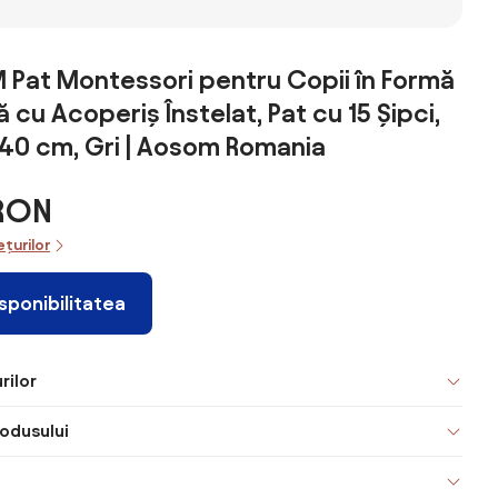
at Montessori pentru Copii în Formă
 cu Acoperiș Înstelat, Pat cu 15 Șipci,
40 cm, Gri | Aosom Romania
 RON
ețurilor
isponibilitatea
rilor
odusului