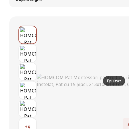
Sigur cu Margini
Rotunjite și Sine
Laterale, 3-6
Ani,
143x73x60cm |
Aosom Romania
Epuizat
+4