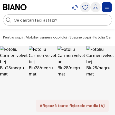
Sari peste navigare, accesează conținutul
Introducerea căutării
Sari peste conținut, mergi la subsol
Pentru copii
Mobilier camera copilului
Scaune copii
Fotoliu Carm
Afișează toate fișierele media (4)