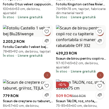
Fotoliu Otus velvet cappuccino
Fotoliu Kingston catifea Riviera
100×66×53 cm, de birou,
76×98×78 cm, tapițat, fabricate
Blu38 H100 cm
H76 cm
ajustabil
din material textil
În stoc
Livrare gratuită
În stoc
Livrare gratuită
2.203,2 RON
Fotoliu Castello 1 velvet bej
78×85×92 cm, de birou, tapițat
Blu28/wenge
439,23 RON
În stoc
Livrare gratuită
Scaun de birou pentru copii roz
97-107×65×62 cm, de birou,
cu tapiterie confortabila si
ajustabil
manere rabatabile OFF 332
În stoc
Livrare gratuită
-10 %
779 RON
509 RON
566 RON
Scaun de creştere cu taburet,
Scaun TALON, roz, stofa,
84×57×60 cm, de birou,
75-85×55×60 cm, de birou,
gri/roz, TEJLA
55x60x75 cm