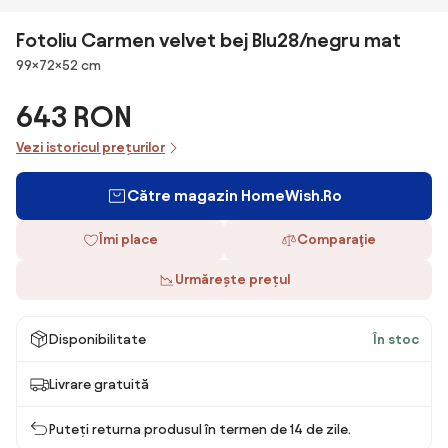
Fotoliu Carmen velvet bej Blu28/negru mat
Dimensiuni
99×72×52 cm
643 RON
Vezi istoricul prețurilor
Către magazin HomeWish.Ro
Îmi place
Comparaţie
Urmărește prețul
Disponibilitate
În stoc
Livrare gratuită
Puteți returna produsul în termen de 14 de zile.