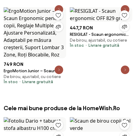
447,7 RON
RESIGILAT - Scaun ergonomic
De birou, ajustabil, cu cotiere
OFF 829 gri
În stoc
Livrare gratuită
749 RON
ErgoMotion Junior – Scaun
De birou, ajustabil, cu cotiere
Ergonomic pentru copii, Reglaje
În stoc
Livrare gratuită
Multiple, Ajustare
Personalizată, Adaptabil pe
măsura creșterii, Suport
Lombar 3 Zone, Roți Blocabile,
Cele mai bune produse de la HomeWish.Ro
Roz