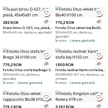
282 RON
775,2 RON
Scaun birou Q-027, roz, plasă,
Fotoliu Otus velvet bej Blu40
81×45×45 cm, de birou, ajustabil
100×66×53 cm, de birou,
45x45x81 cm
H100 cm
ajustabil
În stoc
Livrare gratuită
775,2 RON
1.500 RON
Fotoliu Otus stofa bej Brego 34
Fotoliu recliner Karim stofa bej
100×66×53 cm, de birou,
103×85×100-167 cm, de birou, cu
H100 cm
H103 cm
ajustabil
cotiere
În stoc
Livrare gratuită
În stoc
Livrare gratuită
775,2 RON
3.297 RON