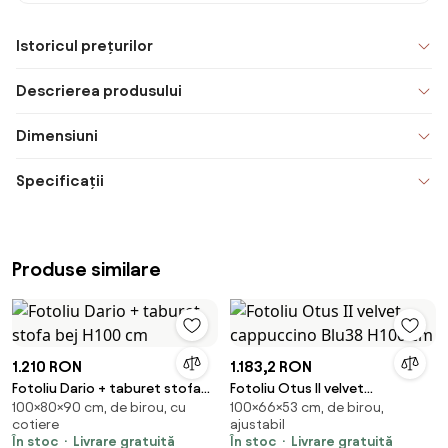
Istoricul prețurilor
Descrierea produsului
Dimensiuni
Specificații
Produse similare
1.210 RON
1.183,2 RON
Fotoliu Dario + taburet stofa
Fotoliu Otus II velvet
100×80×90 cm, de birou, cu
100×66×53 cm, de birou,
bej H100 cm
cappuccino Blu38 H100 cm
cotiere
ajustabil
În stoc
Livrare gratuită
În stoc
Livrare gratuită