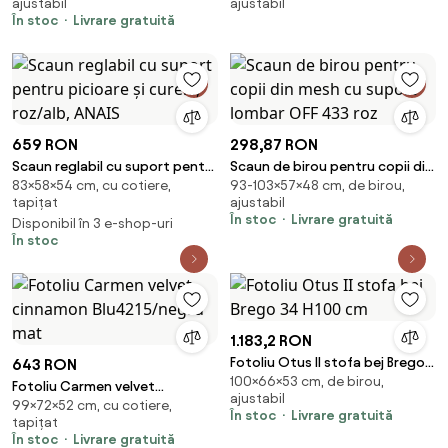
ajustabil
ajustabil
În stoc
Livrare gratuită
659 RON
298,87 RON
Scaun reglabil cu suport pentru
Scaun de birou pentru copii din
83×58×54 cm, cu cotiere,
93-103×57×48 cm, de birou,
picioare şi curele, roz/alb, ANAIS
mesh cu suport lombar OFF 433
tapițat
ajustabil
roz
În stoc
Livrare gratuită
Disponibil în 3 e-shop-uri
În stoc
1.183,2 RON
Fotoliu Otus II stofa bej Brego
643 RON
100×66×53 cm, de birou,
34 H100 cm
Fotoliu Carmen velvet
ajustabil
99×72×52 cm, cu cotiere,
cinnamon Blu4215/negru mat
În stoc
Livrare gratuită
tapițat
În stoc
Livrare gratuită