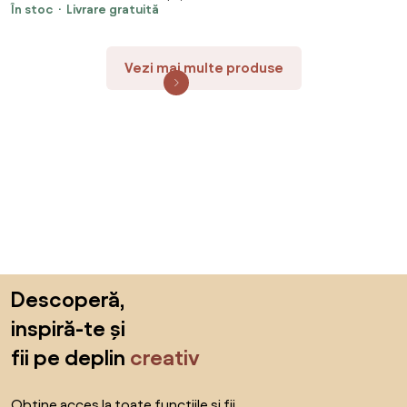
În stoc
Livrare gratuită
Vezi mai multe produse
Sari peste subsol, revino la începutul paginii
Descoperă,
inspiră-te și
fii pe deplin
creativ
Obține acces la toate funcțiile și fii