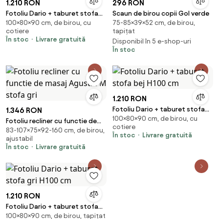
1.210 RON
296 RON
Fotoliu Dario + taburet stofa
Scaun de birou copii Gol verde
100×80×90 cm, de birou, cu
75-85×39×52 cm, de birou,
albastru H100 cm
cotiere
tapițat
În stoc
Livrare gratuită
Disponibil în 5 e-shop-uri
În stoc
1.210 RON
Fotoliu Dario + taburet stofa
1.346 RON
100×80×90 cm, de birou, cu
bej H100 cm
Fotoliu recliner cu functie de
cotiere
83-107×75×92-160 cm, de birou,
masaj Agustin M stofa gri
În stoc
Livrare gratuită
ajustabil
În stoc
Livrare gratuită
1.210 RON
Fotoliu Dario + taburet stofa
100×80×90 cm, de birou, tapițat
gri H100 cm