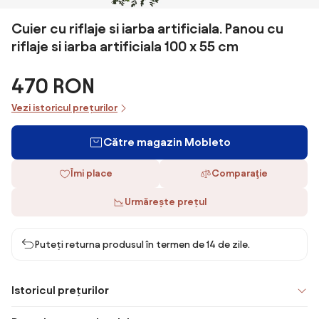
Cuier cu riflaje si iarba artificiala. Panou cu
riflaje si iarba artificiala 100 x 55 cm
470 RON
Vezi istoricul prețurilor
Către magazin Mobleto
Îmi place
Comparaţie
Urmărește prețul
Puteți returna produsul în termen de 14 de zile.
Istoricul prețurilor