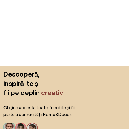
Sari peste subsol, revino la începutul paginii
Descoperă,
inspiră-te și
fii pe deplin
creativ
Obține acces la toate funcțiile și fii
parte a comunității Home&Decor.