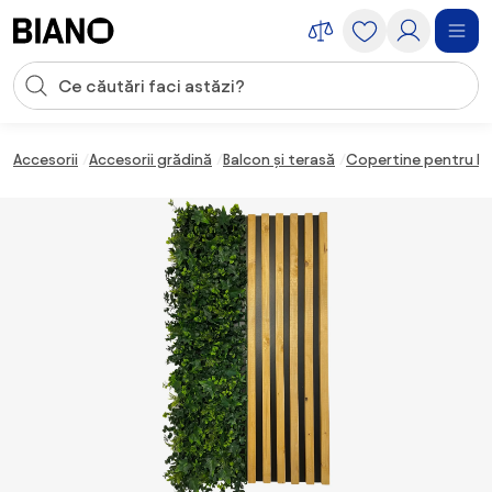
Sari peste navigare, accesează conținutul
Introducerea căutării
Sari peste conținut, mergi la subsol
Accesorii
Accesorii grădină
Balcon și terasă
Copertine pentru b