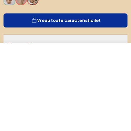
Vreau toate caracteristicile!
Despre Biano
470 RON
Către magazin
Pentru utilizatori
Pentru magazine
Asigură-te că explorezi
Produse
Inspirații
AI designer