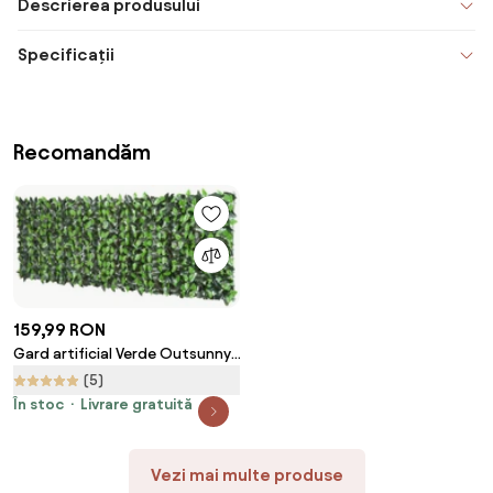
Descrierea produsului
Specificații
Recomandăm
159,99 RON
Gard artificial Verde Outsunny,
1X3m, iedera artificiala, frunze
(5)
artificiale | Aosom RO
În stoc
Livrare gratuită
Vezi mai multe produse