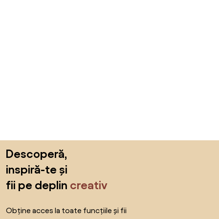
Sari peste subsol, revino la începutul paginii
Descoperă,
inspiră-te și
fii pe deplin
creativ
Obține acces la toate funcțiile și fii