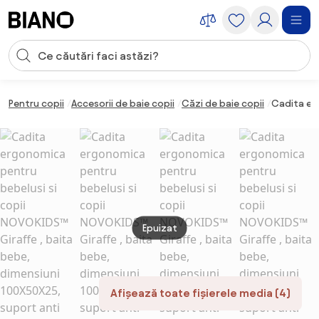
Sari peste navigare, accesează conținutul
Introducerea căutării
Sari peste conținut, mergi la subsol
Pentru copii
Accesorii de baie copii
Căzi de baie copii
Cadita er
Epuizat
Afișează toate fișierele media (4)