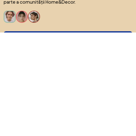
parte a comunității Home&Decor.
Vreau toate caracteristicile!
Despre Biano
Pentru utilizatori
Pentru magazine
Asigură-te că explorezi