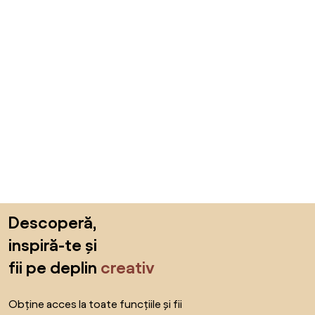
Sari peste subsol, revino la începutul paginii
Descoperă,
inspiră-te și
fii pe deplin
creativ
Obține acces la toate funcțiile și fii