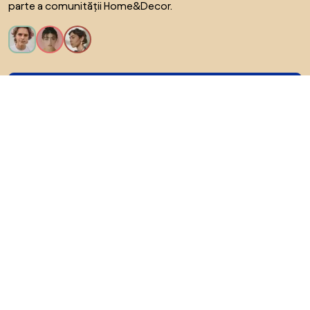
parte a comunității Home&Decor.
Vreau toate caracteristicile!
Despre Biano
Pentru utilizatori
Pentru magazine
Asigură-te că explorezi