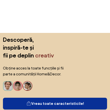
Sari peste subsol, revino la începutul paginii
Descoperă,
inspiră-te și
fii pe deplin
creativ
Obține acces la toate funcțiile și fii
parte a comunității Home&Decor.
Vreau toate caracteristicile!