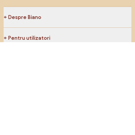
Despre Biano
Pentru utilizatori
Pentru magazine
Asigură-te că explorezi
Produse
Inspirații
AI designer
Ne poți găsi pe rețelele de socializare