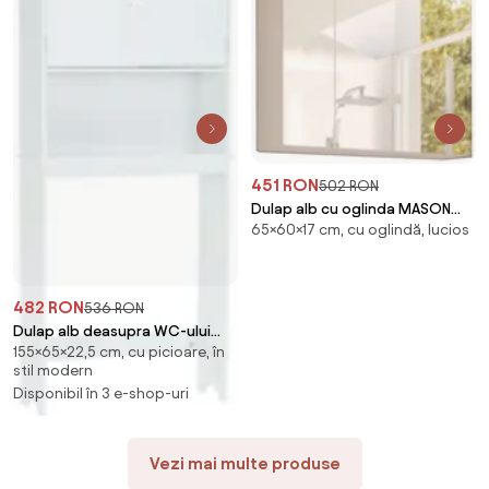
451 RON
502 RON
Dulap alb cu oglinda MASON
65×60×17 cm, cu oglindă, lucios
WH14, luciu inalt HG
482 RON
536 RON
Dulap alb deasupra WC-ului
155×65×22,5 cm, cu picioare, în
ATENE TYP 5
stil modern
Disponibil în 3 e-shop-uri
Vezi mai multe produse