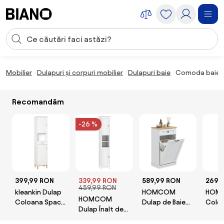
Sari peste navigare, accesează conținutul
Introducerea căutării
Sari peste conținut, mergi la subsol
Mobilier
Dulapuri și corpuri mobilier
Dulapuri baie
Comoda baie LE
Recomandăm
-26 %
399,99 RON
339,99 RON
589,99 RON
269,
459,99 RON
kleankin Dulap
HOMCOM
HOM
HOMCOM
Coloana Space
Dulap de Baie
Coloa
Dulap Înalt de
Saver din Lemn
cu Coș pentru
Nivelu
Baie cu 2 Rafturi
pentru Baie Alb |
Rufe și Sertar,
Închi