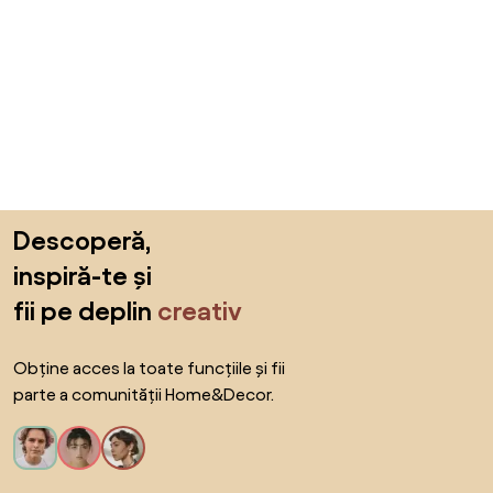
Sari peste subsol, revino la începutul paginii
Descoperă,
inspiră-te și
fii pe deplin
creativ
Obține acces la toate funcțiile și fii
parte a comunității Home&Decor.