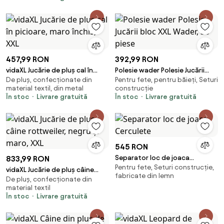
457,99 RON
392,99 RON
vidaXL Jucărie de pluș cal în
Polesie wader Polesie Jucării
De pluș, confecționate din
Pentru fete, pentru băieți, Seturi
picioare, maro închis, XXL
bloc XXL Wader, 36 piese
material textil, din metal
construcție
În stoc
Livrare gratuită
În stoc
Livrare gratuită
545 RON
Separator loc de joaca
833,99 RON
Pentru fete, Seturi construcție,
Cerculete
vidaXL Jucărie de pluș câine
fabricate din lemn
De pluș, confecționate din
rottweiler, negru și maro, XXL
material textil
În stoc
Livrare gratuită