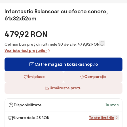
Infantastic Balansoar cu efecte sonore,
61x32x52cm
479,92 RON
Cel mai bun preț din ultimele 30 de zile:
479,92 RON
Vezi istoricul prețurilor
Către magazin kokiskashop.ro
Îmi place
Comparaţie
Urmărește prețul
Disponibilitate
În stoc
Livrare de la 28 RON
Toate livrările