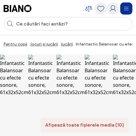
Sari peste navigare, accesează conținutul
Introducerea căutării
Sari peste conținut, mergi la subsol
Pentru copii
Jocuri și jucării
Jucării
Infantastic Balansoar cu efec
Afișează toate fișierele media (10)