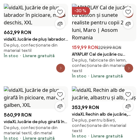
-30 %
662,99 RON
vidaXL Jucărie de pluș labrador
De pluș, confecționate din
în picioare, maro deschis, XXL
159,99 RON
229,99 RON
material textil
AIYAPLAY Cal de jucărie cu
În stoc
Livrare gratuită
De pluș, fabricate din lemn,
baston și sunete realiste
confecționate din material
pentru copii 24+ luni, Maro |
textil
Aosom Romania
În stoc
Livrare gratuită
353,99 RON
vidaXL Rechin alb de jucărie,
560,99 RON
De pluș, pentru băieți,
albastru și alb, pluș
vidaXL Jucărie de pluș girafă în
confecționate din material
De pluș, confecționate din
picioare, maro și galben, XXL
textil
material textil, din metal
În stoc
Livrare gratuită
În stoc
Livrare gratuită