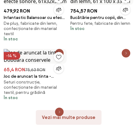
479,92 RON
754,57 RON
Infantastic Balansoar cu efecte
Bucătărie pentru copii, din
De pluș, fabricate din lemn,
Pentru fete, fabricate din lemn
sonore, 61x32x52cm
lemn, 61 x 100 x 33 cm
confecționate din material
În stoc
textil
În stoc
-14 %
65,4 RON
75,63 RON
Joc de aruncat la tinta -
Seturi construcție,
Doboara conservele
confecționate din material
textil, pentru grădină
În stoc
Vezi mai multe produse