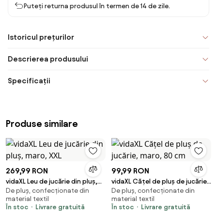
Puteți returna produsul în termen de 14 de zile.
Istoricul prețurilor
Descrierea produsului
Specificații
Produse similare
269,99 RON
99,99 RON
vidaXL Leu de jucărie din pluș,
vidaXL Cățel de pluș de jucărie,
De pluș, confecționate din
De pluș, confecționate din
maro, XXL
maro, 80 cm
material textil
material textil
În stoc
Livrare gratuită
În stoc
Livrare gratuită