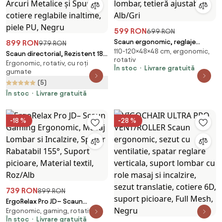
599 RON
699 RON
Scaun ergonomic, reglaje
899 RON
979 RON
110-120×48×48 cm, ergonomic,
multiple, suport lombar, tetieră
Scaun directorial, Rezistent 180
rotativ
ajustabilă, Alb/Gri
Ergonomic, rotativ, cu roți
kg, Sezut cu Arcuri Metalice și
În stoc
Livrare gratuită
gumate
Spumă, cotiere reglabile
(5)
inaltime, piele PU, Negru
În stoc
Livrare gratuită
-18 %
-28 %
739 RON
899 RON
ErgoRelax Pro JD– Scaun
Ergonomic, gaming, rotativ
Gaming Ergonomic, Masaj
În stoc
Livrare gratuită
Lombar si Incalzire, Spătar