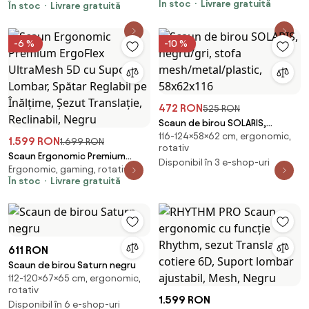
În stoc
Livrare gratuită
În stoc
Livrare gratuită
-6 %
-10 %
472 RON
525 RON
Scaun de birou SOLARIS,
116-124×58×62 cm, ergonomic,
negru/gri, stofa
1.599 RON
1.699 RON
rotativ
mesh/metal/plastic, 58x62x116
Scaun Ergonomic Premium
Disponibil în 3 e-shop-uri
Ergonomic, gaming, rotativ
ErgoFlex UltraMesh 5D cu
În stoc
Livrare gratuită
Suport Lombar, Spătar Reglabil
pe Înălțime, Șezut Translație,
Reclinabil, Negru
611 RON
Scaun de birou Saturn negru
112-120×67×65 cm, ergonomic,
rotativ
1.599 RON
Disponibil în 6 e-shop-uri