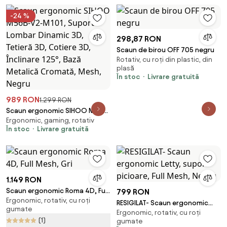
-24 %
298,87 RON
Scaun de birou OFF 705 negru
Rotativ, cu roți din plastic, din
plasă
În stoc
Livrare gratuită
989 RON
1.299 RON
Scaun ergonomic SIHOO M56B-
Ergonomic, gaming, rotativ
V2-M101, Suport Lombar
În stoc
Livrare gratuită
Dinamic 3D, Tetieră 3D, Cotiere
3D, Înclinare 125°, Bază Metalică
Cromată, Mesh, Negru
1.149 RON
Scaun ergonomic Roma 4D, Full
799 RON
Ergonomic, rotativ, cu roți
Mesh, Gri
RESIGILAT- Scaun ergonomic
gumate
Ergonomic, rotativ, cu roți
Letty, suport picioare, Full
(1)
gumate
Mesh, Negru