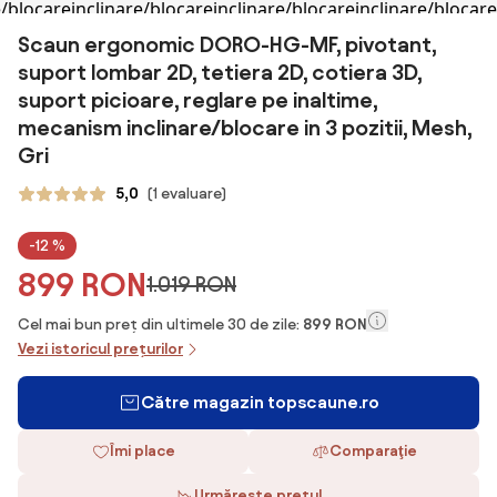
Scaun ergonomic DORO-HG-MF, pivotant,
suport lombar 2D, tetiera 2D, cotiera 3D,
suport picioare, reglare pe inaltime,
mecanism inclinare/blocare in 3 pozitii, Mesh,
Gri
5,0
(1 evaluare)
-12 %
899 RON
1.019 RON
Cel mai bun preț din ultimele 30 de zile:
899 RON
Vezi istoricul prețurilor
Către magazin topscaune.ro
Îmi place
Comparaţie
Urmărește prețul