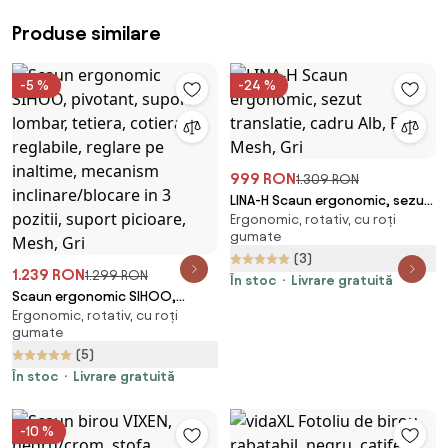
Produse similare
-5 %
-24 %
999 RON
1.309 RON
LINA-H Scaun ergonomic, sezut
Ergonomic, rotativ, cu roți
translatie, cadru Alb, Full Mesh,
gumate
Gri
(3)
1.239 RON
1.299 RON
În stoc
Livrare gratuită
Scaun ergonomic SIHOO,
Ergonomic, rotativ, cu roți
pivotant, suport lombar,
gumate
tetiera, cotiera, reglabile,
(5)
reglare pe inaltime, mecanism
inclinare/blocare in 3 pozitii,
În stoc
Livrare gratuită
suport picioare, Mesh, Gri
-10 %