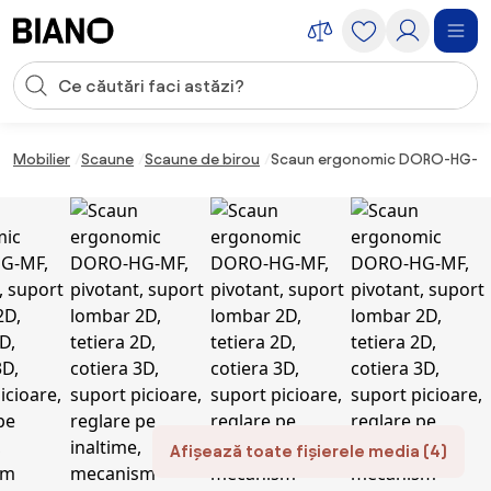
Sari peste navigare, accesează conținutul
Introducerea căutării
Sari peste conținut, mergi la subsol
Mobilier
Scaune
Scaune de birou
Scaun ergonomic DORO-HG-MF, pi
Afișează toate fișierele media (4)