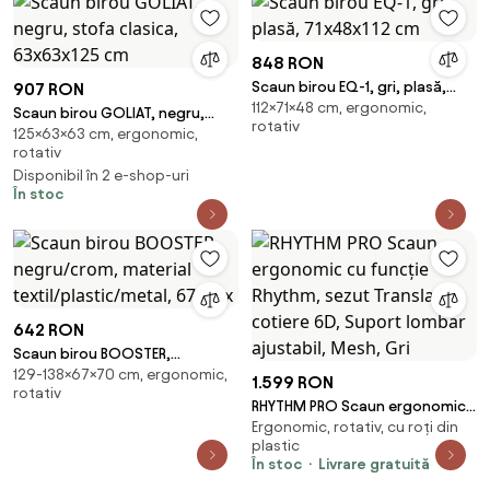
848 RON
Scaun birou EQ-1, gri, plasă,
907 RON
112×71×48 cm, ergonomic,
71x48x112 cm
Scaun birou GOLIAT, negru,
rotativ
125×63×63 cm, ergonomic,
stofa clasica, 63x63x125 cm
rotativ
Disponibil în 2 e-shop-uri
În stoc
642 RON
Scaun birou BOOSTER,
129-138×67×70 cm, ergonomic,
negru/crom, material
1.599 RON
rotativ
textil/plastic/metal, 67x70x
RHYTHM PRO Scaun ergonomic
Ergonomic, rotativ, cu roți din
cu funcție Rhythm, sezut
plastic
Translatie, cotiere 6D, Suport
În stoc
Livrare gratuită
lombar ajustabil, Mesh, Gri