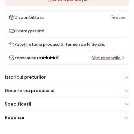
Disponibilitate
În stoc
Livrare gratuită
Puteți returna produsul în termen de 14 de zile.
topscaune.ro
Vezi recenziile
Istoricul prețurilor
Descrierea produsului
Specificații
Recenzii