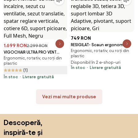
749 RON
RESIGILAT- Scaun ergonomic,
1.699 RON
2.299 RON
Ergonomic, rotativ, cu roți din
functie translatie sezut,
VIGOCHAIR ULTRA PRO VENT
plastic
cotiere reglabile 3D, tetiera 3D,
Ergonomic, rotativ, cu roți din
Scaun ergonomic, suport
Disponibil în 2 e-shop-uri
plastic
suport lombar 3D Adaptive,
lombar cu masaj si incalzire,
În stoc
Livrare gratuită
pivotant, suport picioare, Gri
(1)
sezut cu ventilatie, sezut
translatie, spatar reglare
În stoc
Livrare gratuită
verticala, cotiere 6D, suport
picioare, Full Mesh, Negru
Vezi mai multe produse
Sari peste subsol, revino la începutul paginii
Descoperă,
inspiră-te și