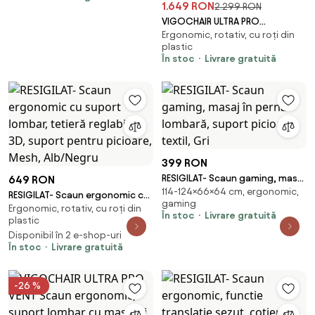
1.649 RON
2.299 RON
Rabatabil 155°, Suport picioare,
VIGOCHAIR ULTRA PRO
Material textil, Roz/Alb
Ergonomic, rotativ, cu roți din
VENT/ROLLER Scaun ergonomic,
plastic
sezut cu ventilatie, spatar
În stoc
Livrare gratuită
reglare verticala, suport
lombar cu role masaj si
incalzire, sezut translatie,
cotiere 6D, suport picioare, Full
Mesh, Negru
399 RON
RESIGILAT- Scaun gaming, masaj
649 RON
114-124×66×64 cm, ergonomic,
în perna lombară, suport
RESIGILAT- Scaun ergonomic cu
gaming
picioare, textil, Gri
Ergonomic, rotativ, cu roți din
suport lombar, tetieră reglabilă
În stoc
Livrare gratuită
plastic
3D, suport pentru picioare,
Disponibil în 2 e-shop-uri
Mesh, Alb/Negru
În stoc
Livrare gratuită
-26 %