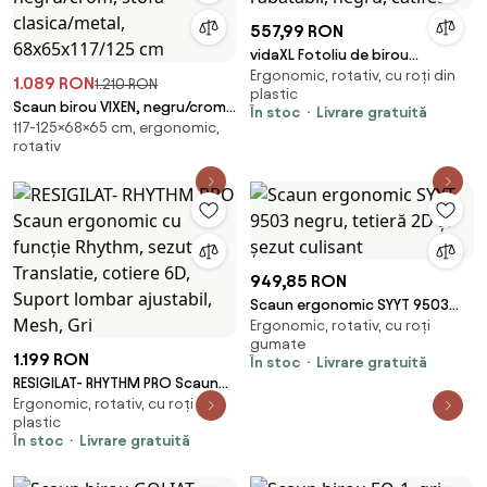
557,99 RON
vidaXL Fotoliu de birou
Ergonomic, rotativ, cu roți din
rabatabil, negru, catifea
1.089 RON
1.210 RON
plastic
Scaun birou VIXEN, negru/crom,
În stoc
Livrare gratuită
117-125×68×65 cm, ergonomic,
stofa clasica/metal,
rotativ
68x65x117/125 cm
949,85 RON
Scaun ergonomic SYYT 9503
Ergonomic, rotativ, cu roți
negru, tetieră 2D și șezut
gumate
culisant
1.199 RON
În stoc
Livrare gratuită
RESIGILAT- RHYTHM PRO Scaun
Ergonomic, rotativ, cu roți din
ergonomic cu funcție Rhythm,
plastic
sezut Translatie, cotiere 6D,
În stoc
Livrare gratuită
Suport lombar ajustabil, Mesh,
Gri