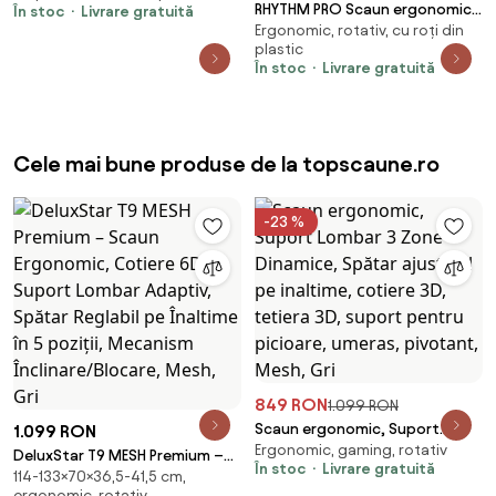
RHYTHM PRO Scaun ergonomic
În stoc
Livrare gratuită
Ergonomic, rotativ, cu roți din
cu funcție Rhythm, sezut
plastic
Translatie, cotiere 6D, Suport
În stoc
Livrare gratuită
lombar ajustabil, Mesh, Negru
Cele mai bune produse de la topscaune.ro
-23 %
849 RON
1.099 RON
Scaun ergonomic, Suport
1.099 RON
Ergonomic, gaming, rotativ
Lombar 3 Zone Dinamice,
DeluxStar T9 MESH Premium –
În stoc
Livrare gratuită
Spătar ajustabil pe inaltime,
114-133×70×36,5-41,5 cm,
Scaun Ergonomic, Cotiere 6D,
ergonomic, rotativ
cotiere 3D, tetiera 3D, suport