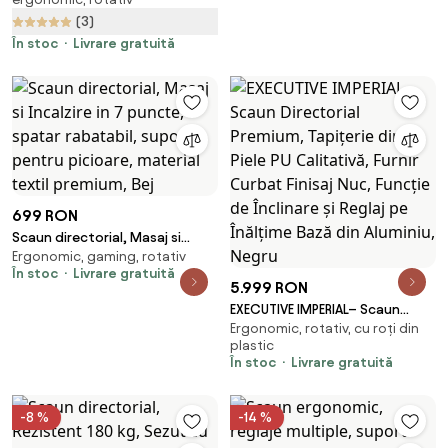
Suport Lombar Adaptiv, Spătar
pentru picioare, umeras,
(3)
Reglabil pe Înaltime în 5 poziții,
pivotant, Mesh, Gri
Mecanism Înclinare/Blocare,
În stoc
Livrare gratuită
Mesh, Gri
699 RON
Scaun directorial, Masaj si
Ergonomic, gaming, rotativ
Incalzire in 7 puncte, spatar
În stoc
Livrare gratuită
rabatabil, suport pentru
5.999 RON
picioare, material textil
EXECUTIVE IMPERIAL– Scaun
premium, Bej
Ergonomic, rotativ, cu roți din
Directorial Premium, Tapițerie
plastic
din Piele PU Calitativă, Furnir
În stoc
Livrare gratuită
Curbat Finisaj Nuc, Funcție de
Înclinare și Reglaj pe Înălțime
Bază din Aluminiu, Negru
-8 %
-14 %