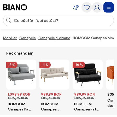
Sari peste navigare, accesează conținutul
Introducerea căutării
Sari peste conținut, mergi la subsol
Mobilier
Canapele
Canapele și divane
HOMCOM Canapea Modernă c
Recomandăm
-8 %
-11 %
-16 %
1.099,99 RON
999,99 RON
999,99 RON
935 
1.199,99 RON
1.119,99 RON
1.189,99 RON
Cana
HOMCOM
HOMCOM
HOMCOM
desig
Canapea Pat
Canapea
Canapea Pat
locuri
de 2 Locuri cu
extensibila
de 2 Locuri cu
Velve