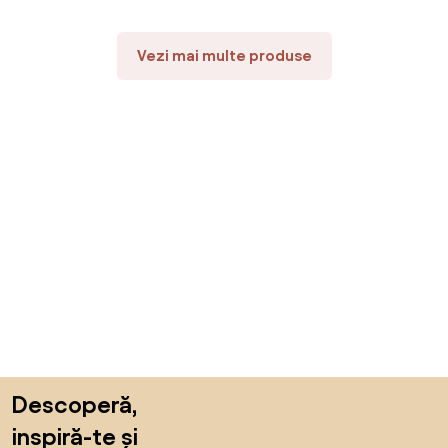
Vezi mai multe produse
Sari peste subsol, revino la începutul paginii
Descoperă,
inspiră-te și