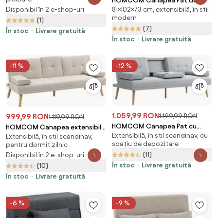
HOMCOM Canapea Pat de 2
Capitonate, Canapea
81×102×73 cm, extensibilă, în stil
Disponibil în 2 e-shop-uri
Locuri cu Spătar Reglabil pe 5
Modernă cu 2 Locuri cu Picioare
modern
Nivele, Canapea Pat Pliabilă cu 2
(1)
din Oțel 139x68x80cm, Gri |
(7)
Perne, 102x73x81 cm, Verde |
Aosom Romania
În stoc
Livrare gratuită
Aosom Romania
În stoc
Livrare gratuită
-11 %
-12 %
1.059,99 RON
1.199,99 RON
999,99 RON
1.119,99 RON
HOMCOM Canapea Pat cu
HOMCOM Canapea extensibila
Extensibilă, în stil scandinav, cu
Masuta Rasturnata si Picioare
Extensibilă, în stil scandinav,
extensibila cu 3 locuri in stil
spațiu de depozitare
pentru dormit zilnic
din Lemn Masiv Gri deschis |
scandinav, cu 2 cotiere
(11)
Disponibil în 2 e-shop-uri
Aosom Romania
detasabile si tapiterie, bej |
În stoc
Livrare gratuită
(10)
Aosom Romania
În stoc
Livrare gratuită
-6 %
-9 %