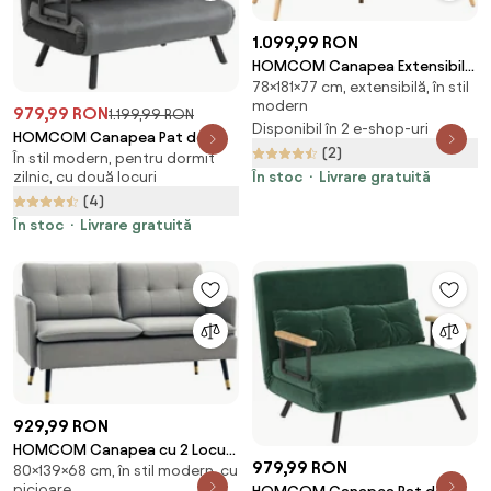
1.099,99 RON
HOMCOM Canapea Extensibilă
78×181×77 cm, extensibilă, în stil
cu 3 Locuri, 2 Brațe Detașabile
modern
și Suport pentru Pahare,
979,99 RON
1.199,99 RON
Disponibil în 2 e-shop-uri
181x77x78 cm, Gri antracit |
HOMCOM Canapea Pat de 2
(2)
Aosom Romania
În stil modern, pentru dormit
Locuri cu Spătar Reglabil pe 5
zilnic, cu două locuri
În stoc
Livrare gratuită
Nivele și 2 Perne din Material
(4)
Capitonat, 102x73x81 cm, Gri
Închis | Aosom Romania
În stoc
Livrare gratuită
929,99 RON
HOMCOM Canapea cu 2 Locuri
979,99 RON
80×139×68 cm, în stil modern, cu
din Material Textil cu Perne
picioare