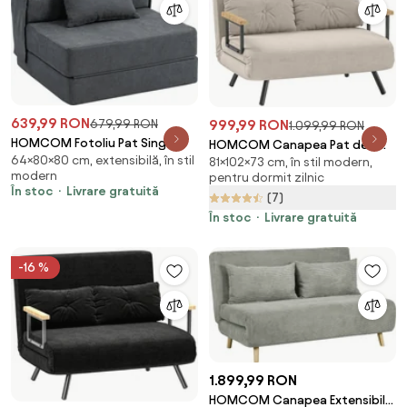
639,99 RON
679,99 RON
999,99 RON
1.099,99 RON
HOMCOM Fotoliu Pat Single
HOMCOM Canapea Pat de 2
64×80×80 cm, extensibilă, în stil
Pliabil Modern, Fotoliu de Podea
81×102×73 cm, în stil modern,
Locuri cu Spătar Reglabil pe 5
modern
pentru dormit zilnic
Compact Convertibil în
Nivele și 2 Perne din Material
În stoc
Livrare gratuită
Șezlong și Saltea, Pat pentru
(7)
Capitonat, 102x73x81 cm, Crem
Living, Cameră de zi și Birou,
Alb | Aosom Romania
În stoc
Livrare gratuită
80x80x64 cm, Gri Închis |
Aosom Romania
-16 %
1.899,99 RON
HOMCOM Canapea Extensibila