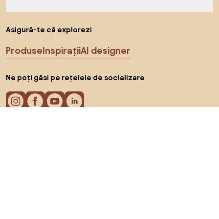
Asigură-te că explorezi
Produse
Inspirații
AI designer
Ne poți găsi pe rețelele de socializare
Cookie-uri
Politica de confidențialitate
Termeni de utilizare
Alege țara
© 2026 Biano s.r.o.