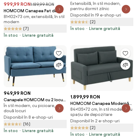
Extensibilă, în stil modern,
cu 2 Locuri, Gri | Aosom
999,99 RON
1.189,99 RON
pentru dormit zilnic
Romania
HOMCOM Canapea Pat de 2
Disponibil în 19 e-shop-uri
81×102×73 cm, extensibilă, în stil
Locuri cu Spătar Reglabil pe 5
(2)
modern
Nivele și 2 Perne din Material
În stoc
Livrare gratuită
(7)
Capitonat, 102x73x81 cm,
Negru | Aosom Romania
În stoc
Livrare gratuită
949,99 RON
1.899,99 RON
Canapele HOMCOM cu 2 locuri
HOMCOM Canapea Modernă
În stil modern, cu picioare, cu
din tesatura cu buton cu
84×135×72 cm, în stil modern, cu
cu 2 Locuri, Brațe, 2 Perne
două locuri
perne, albastru inchis | Aosom
spațiu de depozitare
Detașabile și Spațiu pentru
Disponibil în 8 e-shop-uri
Romania
Disponibil în 2 e-shop-uri
Depozitare, 135x72x84 cm, Gri |
(16)
(2)
Aosom Romania
În stoc
Livrare gratuită
În stoc
Livrare gratuită