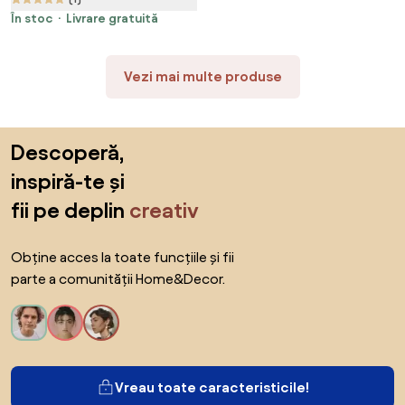
sezut cu ventilatie, sezut
translatie, spatar reglare
În stoc
Livrare gratuită
verticala, cotiere 6D, suport
picioare, Full Mesh, Negru
Vezi mai multe produse
Sari peste subsol, revino la începutul paginii
Descoperă,
inspiră-te și
fii pe deplin
creativ
Obține acces la toate funcțiile și fii
parte a comunității Home&Decor.
Vreau toate caracteristicile!