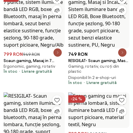
799 RON
749 RON
949 RON
Scaun gaming, Masaj in 7
RESIGILAT- Scaun gaming, Masaj
Ergonomic, gaming, rotativ
Gaming, rotativ, cu roți din
puncte, sistem iluminare bandă
si Incalzire, Sistem iluminare
În stoc
Livrare gratuită
plastic
LED RGB, boxe Bluetooth, masaj
banda LED RGB, Boxe Bluetooth,
Disponibil în 2 e-shop-uri
în perna lombară, sezut benzi
funcție șezlong, 90-180 grade,
În stoc
Livrare gratuită
elastice sustinere, funcție
suport picioare, sezut benzi
șezlong, 90-180 grade, suport
elastice sustinere, PU, Negru
picioare, Negru/Alb
-24 %