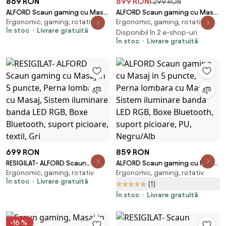
869 RON
899 RON
1.299 RON
ALFORD Scaun gaming cu Masaj
ALFORD Scaun gaming cu Masaj
Ergonomic, gaming, rotativ
Ergonomic, gaming, rotativ
in 5 puncte, Perna lombara cu
in 5 puncte, Perna lombara cu
În stoc
Livrare gratuită
Masaj, Sistem iluminare banda
Masaj, Sistem iluminare banda
Disponibil în 2 e-shop-uri
În stoc
Livrare gratuită
LED RGB, Boxe Bluetooth,
LED RGB, Boxe Bluetooth,
suport picioare, textil, Gri
suport picioare, catifea, Gri
699 RON
859 RON
RESIGILAT- ALFORD Scaun
ALFORD Scaun gaming cu Masaj
Ergonomic, gaming, rotativ
Ergonomic, gaming, rotativ
gaming cu Masaj in 5 puncte,
in 5 puncte, Perna lombara cu
În stoc
Livrare gratuită
Perna lombara cu Masaj, Sistem
Masaj, Sistem iluminare banda
(1)
iluminare banda LED RGB, Boxe
LED RGB, Boxe Bluetooth,
În stoc
Livrare gratuită
Bluetooth, suport picioare,
suport picioare, PU, Negru/Alb
textil, Gri
-16 %