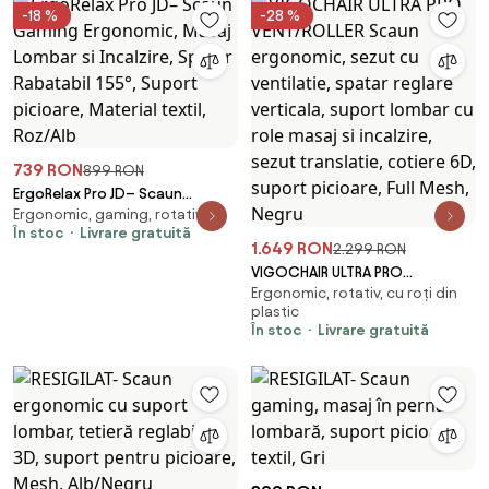
-18 %
-28 %
739 RON
899 RON
ErgoRelax Pro JD– Scaun
Ergonomic, gaming, rotativ
Gaming Ergonomic, Masaj
În stoc
Livrare gratuită
Lombar si Incalzire, Spătar
1.649 RON
2.299 RON
Rabatabil 155°, Suport picioare,
VIGOCHAIR ULTRA PRO
Material textil, Roz/Alb
Ergonomic, rotativ, cu roți din
VENT/ROLLER Scaun ergonomic,
plastic
sezut cu ventilatie, spatar
În stoc
Livrare gratuită
reglare verticala, suport
lombar cu role masaj si
incalzire, sezut translatie,
cotiere 6D, suport picioare, Full
Mesh, Negru