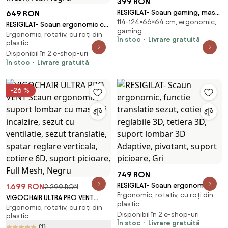
399 RON
RESIGILAT- Scaun gaming, masaj
649 RON
114-124×66×64 cm, ergonomic,
în perna lombară, suport
RESIGILAT- Scaun ergonomic cu
gaming
picioare, textil, Gri
Ergonomic, rotativ, cu roți din
suport lombar, tetieră reglabilă
În stoc
Livrare gratuită
plastic
3D, suport pentru picioare,
Disponibil în 2 e-shop-uri
Mesh, Alb/Negru
În stoc
Livrare gratuită
-26 %
749 RON
RESIGILAT- Scaun ergonomic,
1.699 RON
2.299 RON
Ergonomic, rotativ, cu roți din
functie translatie sezut,
VIGOCHAIR ULTRA PRO VENT
plastic
cotiere reglabile 3D, tetiera 3D,
Ergonomic, rotativ, cu roți din
Scaun ergonomic, suport
Disponibil în 2 e-shop-uri
plastic
suport lombar 3D Adaptive,
lombar cu masaj si incalzire,
În stoc
Livrare gratuită
pivotant, suport picioare, Gri
(1)