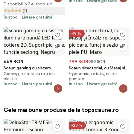
În stoc
Livrare gratuită
PU, Maro
Masaj, Sistem iluminare banda
Disponibil în 2 e-shop-uri
LED RGB, Boxe Bluetooth,
(1)
suport picioare, PU, Roz
În stoc
Livrare gratuită
-19 %
669 RON
799 RON
989 RON
Scaun gaming cu sistem
Scaun directorial, cu Masaj și
Gaming, rotativ, cu roți din
Ergonomic, rotativ, cu roți
iluminare bandă LED RGB,
Încălzire, suport picioare,
plastic
gumate
cotiere 2D, Suport picioare,
funcție sezlong, piele PU, Maro
În stoc
Livrare gratuită
În stoc
Livrare gratuită
funcție sezlong, Negru
Cele mai bune produse de la topscaune.ro
-23 %