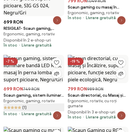
799 RON
1.049 RON
Scaun gaming cu masaj în
Ergonomic, gaming, rotativ
perna lombară, sistem
În stoc
Livrare gratuită
iluminare bandă LED RGB,
699 RON
suport picioare, material textil,
RESIGILAT- Scaun gaming,
Negru
Ergonomic, gaming, rotativ
sistem iluminare bandă LED
RGB, boxe bluetooth, masaj în
Disponibil în 2 e-shop-uri
În stoc
Livrare gratuită
perna lombara, funcție
șezlong, 90-180 grade, suport
picioare, SIG GS 024, Negru/Gri
-7 %
-19 %
699 RON
799 RON
749 RON
989 RON
Scaun gaming, sistem iluminare
Scaun directorial, cu Masaj și
Ergonomic, gaming, rotativ
Ergonomic, rotativ, cu roți
bandă LED RGB, masaj în perna
Încălzire, suport picioare,
gumate
lombară, suport picioare,
funcție sezlong, piele
(1)
Disponibil în 3 e-shop-uri
Negru/Gri
ecologică, Negru
În stoc
Livrare gratuită
În stoc
Livrare gratuită