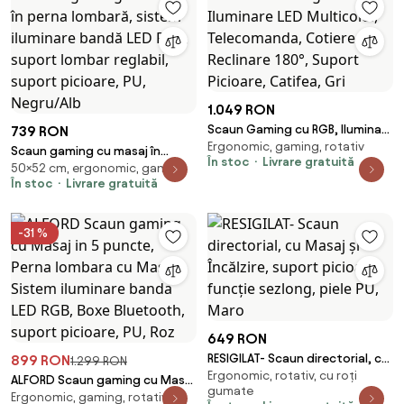
1.049 RON
Scaun Gaming cu RGB, Iluminare
739 RON
Ergonomic, gaming, rotativ
LED Multicolor, Telecomanda,
Scaun gaming cu masaj în
În stoc
Livrare gratuită
Cotiere 3D, Reclinare 180°,
50×52 cm, ergonomic, gaming
perna lombară, sistem
În stoc
Livrare gratuită
Suport Picioare, Catifea, Gri
iluminare bandă LED RGB,
suport lombar reglabil, suport
picioare, PU, Negru/Alb
-31 %
649 RON
RESIGILAT- Scaun directorial, cu
899 RON
1.299 RON
Ergonomic, rotativ, cu roți
Masaj și Încălzire, suport
ALFORD Scaun gaming cu Masaj
gumate
picioare, funcție sezlong, piele
Ergonomic, gaming, rotativ
in 5 puncte, Perna lombara cu