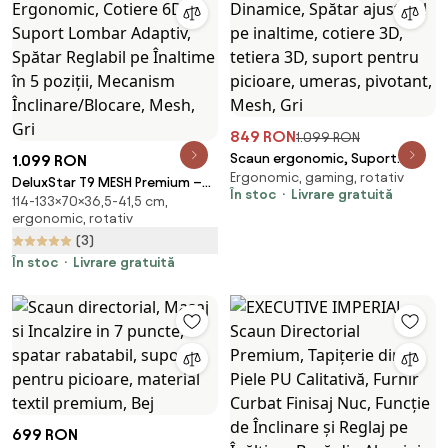
849 RON
1.099 RON
Scaun ergonomic, Suport
1.099 RON
Ergonomic, gaming, rotativ
Lombar 3 Zone Dinamice,
DeluxStar T9 MESH Premium –
În stoc
Livrare gratuită
Spătar ajustabil pe inaltime,
114-133×70×36,5-41,5 cm,
Scaun Ergonomic, Cotiere 6D,
ergonomic, rotativ
cotiere 3D, tetiera 3D, suport
Suport Lombar Adaptiv, Spătar
pentru picioare, umeras,
(3)
Reglabil pe Înaltime în 5 poziții,
pivotant, Mesh, Gri
Mecanism Înclinare/Blocare,
În stoc
Livrare gratuită
Mesh, Gri
699 RON