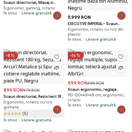
Scaun directorial, Masaj si
Ergonomic, gaming, rotativ
Incalzire in 7 puncte, spatar
În stoc
Livrare gratuită
rabatabil, suport pentru
5.999 RON
picioare, material textil
EXECUTIVE IMPERIAL– Scaun
premium, Bej
Ergonomic, rotativ, cu roți din
Directorial Premium, Tapițerie
plastic
din Piele PU Calitativă, Furnir
În stoc
Livrare gratuită
Curbat Finisaj Nuc, Funcție de
Înclinare și Reglaj pe Înălțime
Bază din Aluminiu, Negru
-8 %
-14 %
599 RON
699 RON
Scaun ergonomic, reglaje
899 RON
979 RON
110-120×48×48 cm, ergonomic,
multiple, suport lombar, tetieră
Scaun directorial, Rezistent 180
rotativ
ajustabilă, Alb/Gri
Ergonomic, rotativ, cu roți
kg, Sezut cu Arcuri Metalice și
În stoc
Livrare gratuită
gumate
Spumă, cotiere reglabile
(5)
inaltime, piele PU, Negru
În stoc
Livrare gratuită