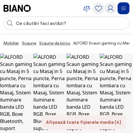
Sari peste navigare, accesează conținutul
Introducerea căutării
Sari peste conținut, mergi la subsol
Mobilier
Scaune
Scaune de birou
ALFORD Scaun gaming cu Masaj i
Afișează toate fișierele media (4)