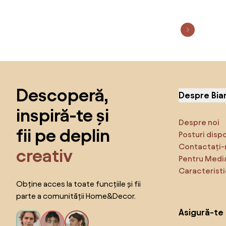
Sari peste subsol, revino la începutul paginii
Descoperă,
Despre Bia
inspiră-te și
Despre noi
fii pe deplin
Posturi disp
Contactați-
creativ
Pentru Medi
Caracteristi
Obține acces la toate funcțiile și fii
parte a comunității Home&Decor.
Asigură-te 