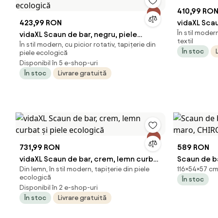
410,99 RO
423,99 RON
vidaXL Scau
În stil modern
vidaXL Scaun de bar, negru, piele
textil
În stil modern, cu picior rotativ, tapițerie din
ecologică
În stoc
piele ecologică
Disponibil în 5 e-shop-uri
În stoc
Livrare gratuită
731,99 RON
589 RON
vidaXL Scaun de bar, crem, lemn curbat
Scaun de ba
Din lemn, în stil modern, tapițerie din piele
116×54×57 cm,
și piele ecologică
maro, CHI
ecologică
În stoc
Disponibil în 2 e-shop-uri
În stoc
Livrare gratuită