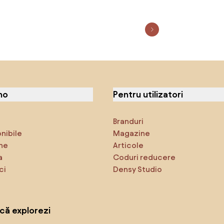
no
Pentru utilizatori
Branduri
onibile
Magazine
ne
Articole
a
Coduri reducere
ci
Densy Studio
că explorezi