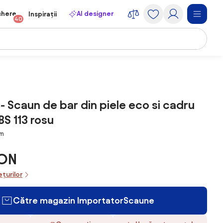
chere
AI designer
Inspirații
40
 - Scaun de bar din piele eco si cadru
BS 113 rosu
m
RON
ețurilor
Către magazin ImportatorScaune