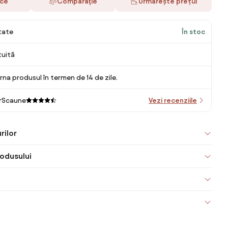
ace
Comparaţie
Urmărește prețul
itate
În stoc
tuită
rna produsul în termen de 14 de zile.
rScaune
Vezi recenziile
rilor
odusului