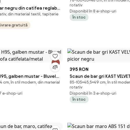
78-100×53×48 cm, în stil modern,
N
rotativ
r negru din catifea reglabil
Disponibil în 8 e-shop-uri
tiv, din material textil, tapițerie
cu suport picioare ABS 148
În stoc
Livrare gratuită
395 RON
95, galben mustar - Bluvel
Scaun de bar gri KAST VELVET
cm, în stil modern, din material
85-105×45,5×49 cm, în stil moder
stofa catifelata/metal
negru
rotativ
 7 e-shop-uri
Disponibil în 3 e-shop-uri
În stoc