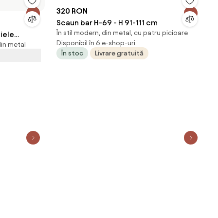
320 RON
Scaun bar H-69 - H 91-111 cm
În stil modern, din metal, cu patru picioare
iele
Disponibil în 6 e-shop-uri
din metal
n
În stoc
Livrare gratuită