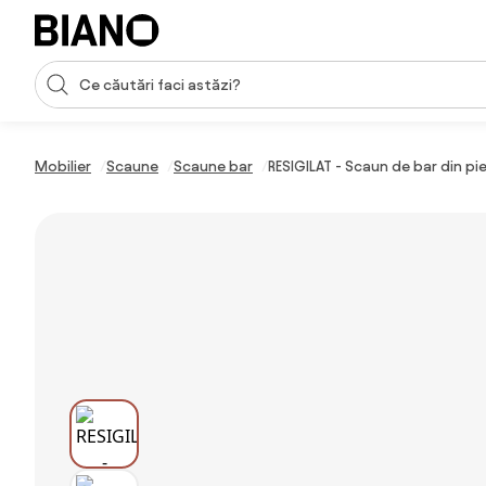
Sari peste navigare, accesează conținutul
Introducerea căutării
Sari peste conținut, mergi la subsol
Mobilier
Scaune
Scaune bar
RESIGILAT - Scaun de bar din pie