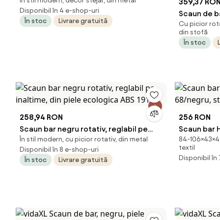
În stil modern, decor stejar, din metal
359,37 RO
Disponibil în 4 e-shop-uri
Scaun de ba
În stoc
Livrare gratuită
Cu picior rota
si rotativ 
din stofă
În stoc
258,94 RON
256 RON
Scaun bar negru rotativ, reglabil pe
Scaun bar H
În stil modern, cu picior rotativ, din metal
84-106×43×44 
inaltime, din piele ecologica ABS 191
68/negru, 
textil
Disponibil în 8 e-shop-uri
Disponibil în
În stoc
Livrare gratuită