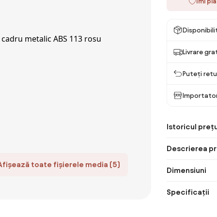
Îmi pl
Disponibil
Livrare gra
Puteți retu
Importato
Istoricul prețu
Descrierea pr
Afișează toate fișierele media (5)
Dimensiuni
Specificații