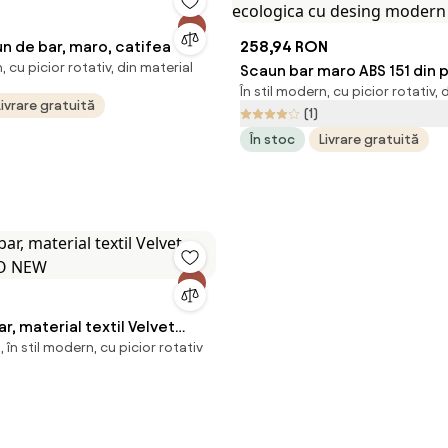
N
n de bar, maro, catifea
258,94 RON
, cu picior rotativ, din material
Scaun bar maro ABS 151 din p
În stil modern, cu picior rotativ, 
ecologica cu desing moder
Livrare gratuită
(1)
În stoc
Livrare gratuită
r, material textil Velvet
 în stil modern, cu picior rotativ
RO NEW