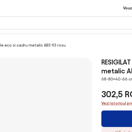
Vou
le eco si cadru metalic ABS 113 rosu
RESIGILAT
metalic A
Dimensiuni
68-80×40-66 c
302,5 
Vezi istoricul pr