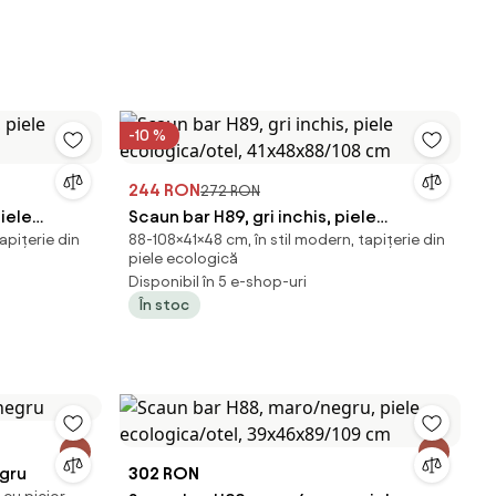
-10 %
244 RON
272 RON
iele
Scaun bar H89, gri inchis, piele
tapițerie din
88-108×41×48 cm, în stil modern, tapițerie din
ecologica/otel, 41x48x88/108 cm
piele ecologică
Disponibil în 5 e-shop-uri
În stoc
egru
302 RON