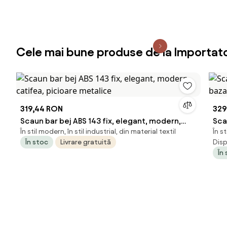
Cele mai bune produse de la Importa
319,44 RON
329
Scaun bar bej ABS 143 fix, elegant, modern,
Sca
În stil modern, în stil industrial, din material textil
În s
catifea, picioare metalice
baz
În stoc
Livrare gratuită
Disp
În