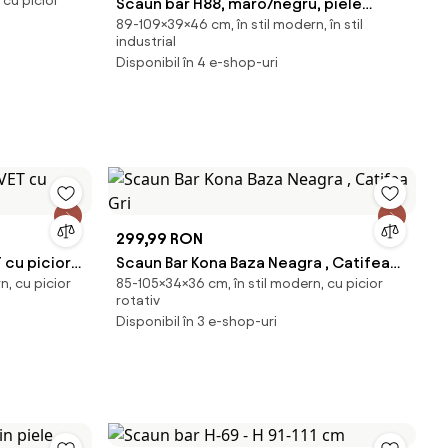
 cu picior
Scaun bar H88, maro/negru, piele
89-109×39×46 cm, în stil modern, în stil
ecologica/otel, 39x46x89/109 cm
industrial
Disponibil în 4 e-shop-uri
299,99 RON
 cu picior
Scaun Bar Kona Baza Neagra , Catifea
n, cu picior
85-105×34×36 cm, în stil modern, cu picior
Gri
rotativ
Disponibil în 3 e-shop-uri