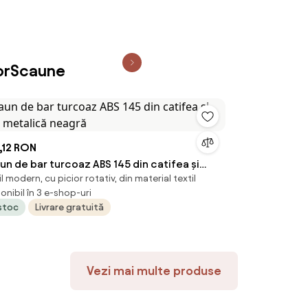
torScaune
,12 RON
un de bar turcoaz ABS 145 din catifea și
til modern, cu picior rotativ, din material textil
a metalică neagră
onibil în 3 e-shop-uri
 stoc
Livrare gratuită
Vezi mai multe produse