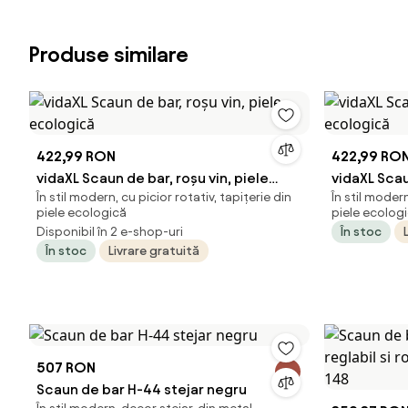
Produse similare
422,99 RON
422,99 RO
vidaXL Scaun de bar, roșu vin, piele
vidaXL Scau
În stil modern, cu picior rotativ, tapițerie din
În stil modern
ecologică
ecologică
piele ecologică
piele ecolog
Disponibil în 2 e-shop-uri
În stoc
În stoc
Livrare gratuită
507 RON
Scaun de bar H-44 stejar negru