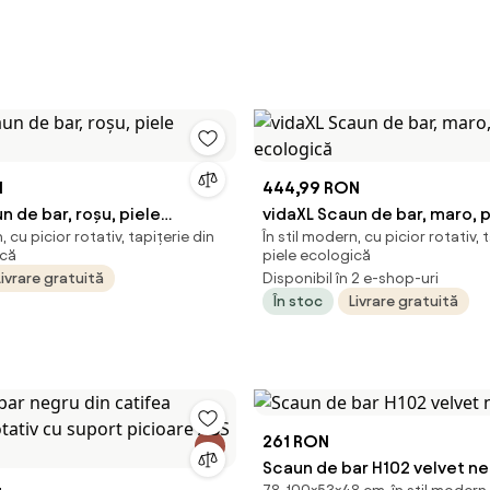
N
444,99 RON
n de bar, roșu, piele
vidaXL Scaun de bar, maro, p
, cu picior rotativ, tapițerie din
În stil modern, cu picior rotativ, 
ecologică
ică
piele ecologică
Livrare gratuită
Disponibil în 2 e-shop-uri
În stoc
Livrare gratuită
261 RON
Scaun de bar H102 velvet n