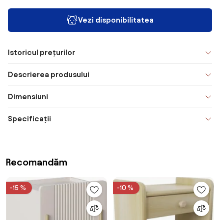
Vezi disponibilitatea
Istoricul prețurilor
Descrierea produsului
Dimensiuni
Specificații
Recomandăm
-15 %
-10 %