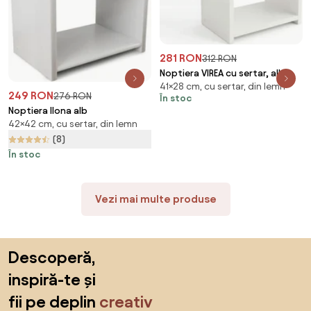
281 RON
312 RON
Noptiera VIREA cu sertar, alb
41×28 cm, cu sertar, din lemn
249 RON
276 RON
În stoc
Noptiera Ilona alb
42×42 cm, cu sertar, din lemn
(8)
În stoc
Vezi mai multe produse
Sari peste subsol, revino la începutul paginii
Descoperă,
inspiră-te și
fii pe deplin
creativ