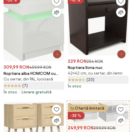
-33 %
-10 %
229 RON
254 RON
309,99 RON
459,99 RON
Noptiera Ilona nuc
42×42 cm, cu sertar, din lemn
Noptiera alba HOMCOM cu
Cu sertar, din PAL, lucioasă
lumina LED RGB, noptiera
(23)
frontala lucioasa cu 2 sertare,
(7)
În stoc
pentru camera de zi, dormitor |
În stoc
Livrare gratuită
Aosom RO
Ofertă limitată
-38 %
249,99 RON
399,99 RON