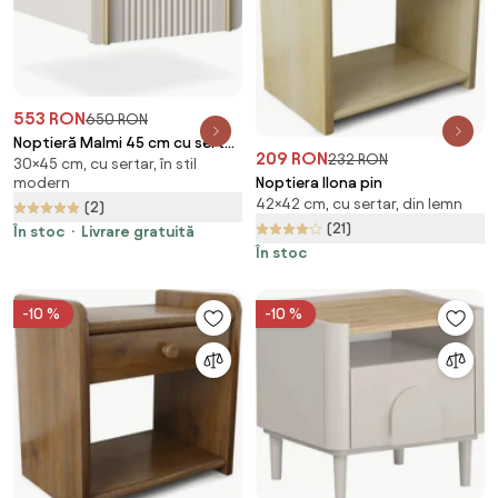
553 RON
650 RON
Noptieră Malmi 45 cm cu sertar
209 RON
232 RON
30×45 cm, cu sertar, în stil
- cashmir / crema bianca / gold
Noptiera Ilona pin
modern
42×42 cm, cu sertar, din lemn
(2)
(21)
În stoc
Livrare gratuită
În stoc
-10 %
-10 %