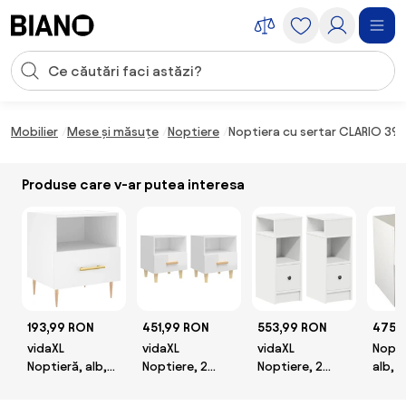
Sari peste navigare, accesează conținutul
Introducerea căutării
Sari peste conținut, mergi la subsol
Mobilier
Mese și măsuțe
Noptiere
Noptiera cu sertar CLARIO 39x
Produse care v-ar putea interesa
193,99 RON
451,99 RON
553,99 RON
475 
vidaXL
vidaXL
vidaXL
Nopti
Noptieră, alb,
Noptiere, 2
Noptiere, 2
alb, P
40x35x47,5 cm,
buc., alb
buc., cu sertar,
melam
lemn compozit
extralucios,
alb, 25x31x66
40x3