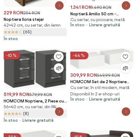
1.341 RON
1.490 RON
229 RON
254 RON
Noptieră Amilio 50 cm -
Noptiera Ilona stejar
Cu sertar, cu picioare, mată
cashmere / stejar uleiat /
În stoc
Livrare gratuită
42×42 cm, cu sertar, din lemn
mânere cashmere
(65)
În stoc
-10 %
-44 %
309,99 RON
549,99 RON
HOMCOM Set de 2 Noptiere
Cu sertar, în stil modern, mată
Suspendate pentru Dormitor
519,99 RON
cu Sertar, 40x30x15 cm, Alb |
Disponibil în 2 e-shop-uri
579,99 RON
În stoc
Livrare gratuită
Aosom Romania
HOMCOM Noptiere, 2 Piese cu
56×40 cm, cu sertar, din PAL
3 Sertare, pentru dormitor si
sufragerie Elegant si Modern,
(8)
40x36x56cm, Gri | Aosom
În stoc
Livrare gratuită
Romania