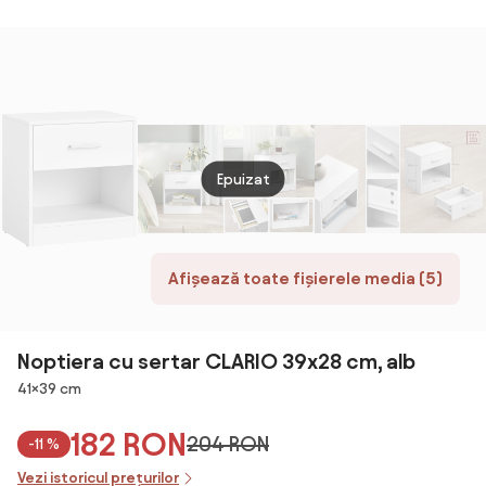
40x35x47 cm
cm
Epuizat
Afișează toate fișierele media (5)
Noptiera cu sertar CLARIO 39x28 cm, alb
Dimensiuni
41×39 cm
182 RON
204 RON
-11 %
Vezi istoricul prețurilor