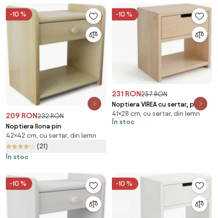
-10 %
-10 %
231 RON
257 RON
Noptiera VIREA cu sertar, pin
41×28 cm, cu sertar, din lemn
209 RON
232 RON
În stoc
Noptiera Ilona pin
42×42 cm, cu sertar, din lemn
(21)
În stoc
-10 %
-10 %