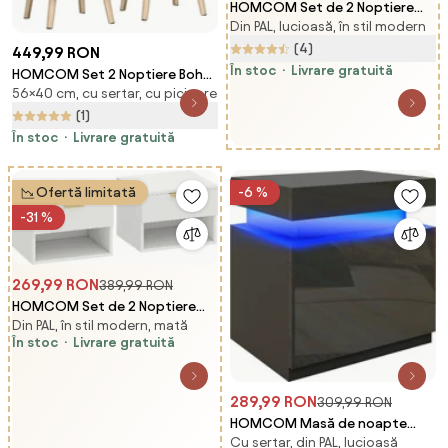
HOMCOM Set de 2 Noptiere
Din PAL, lucioasă, în stil modern
Suspendate cu Raft Superior,
Design Modern, Lemn, Alb
(4)
449,99 RON
Lucios, 35x32x22.5cm | Aosom
În stoc
Livrare gratuită
HOMCOM Set 2 Noptiere Boho
Romania
56×40 cm, cu sertar, cu picioare
Elegante, Mobilier Dormitor cu
2 Sertare, 40x40x56cm, Lemn
(1)
Natural | Aosom Romania
În stoc
Livrare gratuită
Ofertă limitată
-6 %
-31 %
269,99 RON
389,99 RON
HOMCOM Set de 2 Noptiere
Din PAL, în stil modern, mată
Suspendate cu Panouri
În stoc
Livrare gratuită
Canelate, Sertar și Raft,
40x34x29 cm, Alb | Aosom
Romania
289,99 RON
309,99 RON
HOMCOM Masă de noapte
Cu sertar, din PAL, lucioasă
neagră cu lumină LED, Front