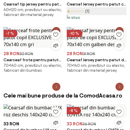
Cearsaf tip jersey pentru patut
Cearsaf Jersey pentru patut cu
60×120 cm, prevăzut cu elastic,
EXCLUSIVE 60x120 cm maro
elastic gri deschis 70x140 cm
(1)
fabricat din material jersey
deschis
În stoc
-7 %
-10 %
28 RON
28 RON
30 RON
31 RON
Cearceaf frote pentru patut
Cearsaf Jersey pentru patut de
70×140 cm, prevăzut cu elastic,
70×140 cm, prevăzut cu elastic,
copil EXCLUSIVE 70x140 cm gri
copii EXCLUSIVE 70x140 cm
fabricat din bumbac
fabricat din material jersey
galben deschis
Cele mai bune produse de la ComodAcasa.ro
-8 %
33 RON
33 RON
36 RON