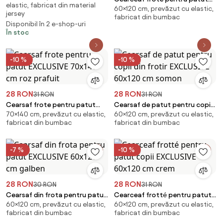
elastic, fabricat din material
60×120 cm, prevăzut cu elastic,
EXCLUSIVE 60x120 cm maro
jersey
fabricat din bumbac
deschis
Disponibil în 2 e-shop-uri
În stoc
-10 %
-10 %
28 RON
28 RON
31 RON
31 RON
Cearsaf frote pentru patut
Cearsaf de patut pentru copii
70×140 cm, prevăzut cu elastic,
60×120 cm, prevăzut cu elastic,
EXCLUSIVE 70x140 cm roz
din frotir EXCLUSIVE 60x120 cm
fabricat din bumbac
fabricat din bumbac
prafuit
somon
-7 %
-10 %
28 RON
28 RON
30 RON
31 RON
Cearsaf din frota pentru patut
Cearceaf frotté pentru patut
60×120 cm, prevăzut cu elastic,
60×120 cm, prevăzut cu elastic,
EXCLUSIVE 60x120 cm galben
copii EXCLUSIVE 60x120 cm crem
fabricat din bumbac
fabricat din bumbac