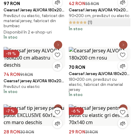
97 RON
42 RON
55 RON
Cearsaf Jersey ALVORA 180x200
Cearsaf Jersey ALVORA 90x200
Prevăzut cu elastic, fabricat din
90×200 cm, prevăzut cu elastic
cm verde deschis
cm rosu
material jersey, fabricat din
(1)
bumbac
În stoc
Disponibil în 2 e-shop-uri
În stoc
-19 %
70 RON
Cearsaf Jersey ALVORA 180x200
74 RON
91 RON
180×200 cm, prevăzut cu
cm rosu
Cearsaf jersey ALVORA 180x200
elastic, fabricat din material
Prevăzut cu elastic
cm albastru deschis
jersey
În stoc
În stoc
-7 %
-6 %
28 RON
29 RON
30 RON
31 RON