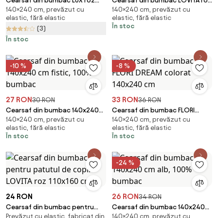
Cearsaf din bumbac LUX roz
Cearsaf din bumbac LOVITA roz
140×240 cm, prevăzut cu
140×240 cm, prevăzut cu
deschis 140x240 cm
140x240 cm
elastic, fără elastic
elastic, fără elastic
În stoc
(3)
În stoc
-10 %
-8 %
27 RON
33 RON
30 RON
36 RON
Cearsaf din bumbac 140x240
Cearsaf din bumbac FLORI
140×240 cm, prevăzut cu
140×240 cm, prevăzut cu
cm fistic, 100% bumbac
DREAM colorat 140x240 cm
elastic, fără elastic
elastic, fără elastic
În stoc
În stoc
-24 %
24 RON
26 RON
34 RON
Cearsaf din bumbac pentru
Cearsaf din bumbac 140x240
Prevăzut cu elastic, fabricat din
140×240 cm, prevăzut cu
patutul de copii LOVITA roz
cm alb, 100% bumbac