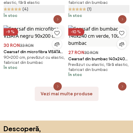
elastic, fără elastic
fabricat din bumbac
(4)
(1)
În stoc
În stoc
-9 %
-10 %
30 RON
33 RON
Cearsaf din microfibra VISATA
27 RON
30 RON
90×200 cm, prevăzut cu elastic,
negru 90x200 cm
Cearsaf din bumbac 140x240
fabricat din bumbac
Prevăzut cu elastic, fără elastic,
cm verde, 100% bumbac
În stoc
fabricat din bumbac
În stoc
Vezi mai multe produse
Sari peste subsol, revino la începutul paginii
Descoperă,