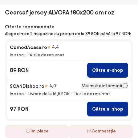
Cearsaf jersey ALVORA 180x200 cm roz
Oferte recomandate
Alege dintre 2 magazine cu prețuri de la 89 RON până la 97 RON:
ComodAcasa.ro
4,4
În stoc
14 zile de returnat
89 RON
Către e-shop
Mai multe informații
SCANDIshop.ro
4,0
În stoc
Livrare de la 16,5 RON
14 zile de returnat
97 RON
Către e-shop
Îmi place
Comparaţie