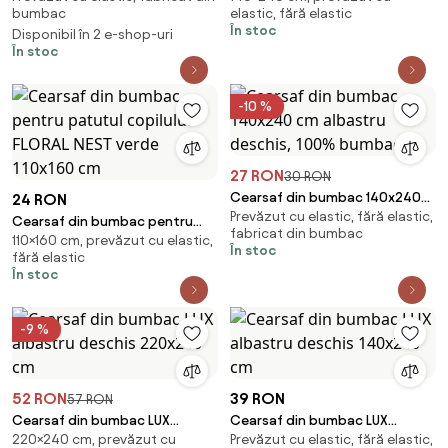
bumbac
elastic, fără elastic
110x160 cm
În stoc
Disponibil în 2 e-shop-uri
În stoc
-10 %
27 RON
30 RON
Cearsaf din bumbac 140x240
24 RON
Prevăzut cu elastic, fără elastic,
cm albastru deschis, 100%
Cearsaf din bumbac pentru
fabricat din bumbac
bumbac
110×160 cm, prevăzut cu elastic,
patutul copilului FLORAL NEST
În stoc
fără elastic
verde 110x160 cm
În stoc
-9 %
52 RON
39 RON
57 RON
Cearsaf din bumbac LUX
Cearsaf din bumbac LUX
220×240 cm, prevăzut cu
Prevăzut cu elastic, fără elastic,
albastru deschis 220x240 cm
albastru deschis 140x240 cm