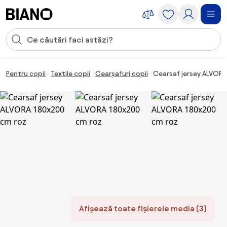
Sari peste navigare, accesează conținutul
Introducerea căutării
Sari peste conținut, mergi la subsol
Pentru copii
Textile copii
Cearșafuri copii
Cearsaf jersey ALVORA
Afișează toate fișierele media (3)