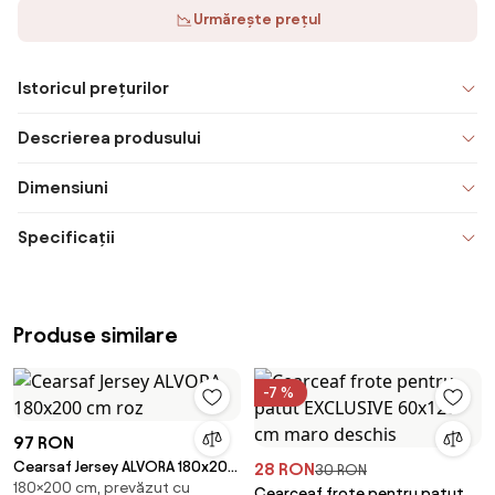
Urmărește prețul
Istoricul prețurilor
Descrierea produsului
Dimensiuni
Specificații
Produse similare
-7 %
97 RON
Cearsaf Jersey ALVORA 180x200
28 RON
30 RON
180×200 cm, prevăzut cu
cm roz
Cearceaf frote pentru patut