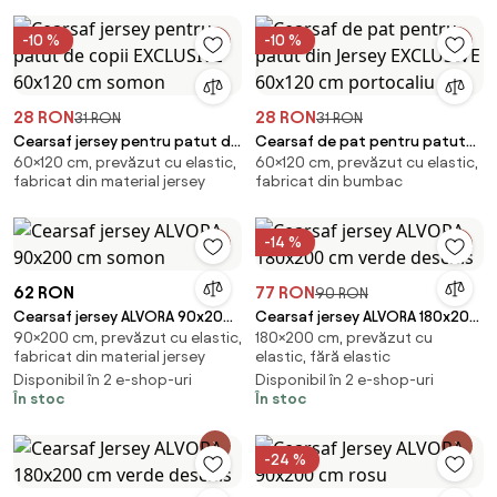
-10 %
-10 %
28 RON
28 RON
31 RON
31 RON
Cearsaf jersey pentru patut de
Cearsaf de pat pentru patut
60×120 cm, prevăzut cu elastic,
60×120 cm, prevăzut cu elastic,
copii EXCLUSIVE 60x120 cm
din Jersey EXCLUSIVE 60x120 cm
fabricat din material jersey
fabricat din bumbac
somon
portocaliu
-14 %
62 RON
77 RON
90 RON
Cearsaf jersey ALVORA 90x200
Cearsaf jersey ALVORA 180x200
90×200 cm, prevăzut cu elastic,
180×200 cm, prevăzut cu
cm somon
cm verde deschis
fabricat din material jersey
elastic, fără elastic
Disponibil în 2 e-shop-uri
Disponibil în 2 e-shop-uri
În stoc
În stoc
-24 %