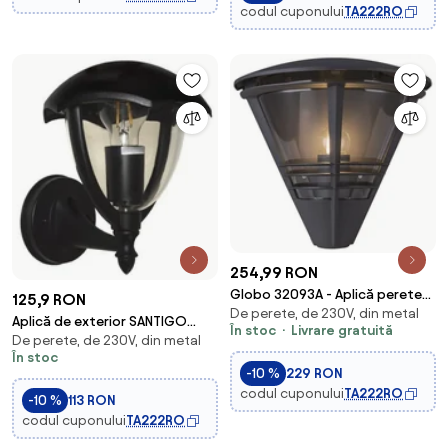
codul cuponului
TA222RO
254,99 RON
Globo 32093A - Aplică perete
125,9 RON
De perete, de 230V, din metal
exterior SALLA 1xE27/60W/230V
Aplică de exterior SANTIGO
În stoc
Livrare gratuită
IP44
De perete, de 230V, din metal
1xE27/50W/230V IP54 negru
În stoc
-10 %
229 RON
codul cuponului
TA222RO
-10 %
113 RON
codul cuponului
TA222RO