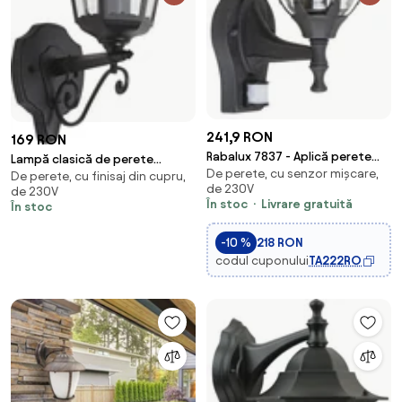
241,9 RON
169 RON
Rabalux 7837 - Aplică perete
Lampă clasică de perete
De perete, cu senzor mișcare,
exterior cu senzor MILANO
De perete, cu finisaj din cupru,
neagră cu cupru IP44 - Havana
de 230V
de 230V
1xE27/60W/230V IP43 negru
În stoc
Livrare gratuită
În stoc
-10 %
218 RON
codul cuponului
TA222RO