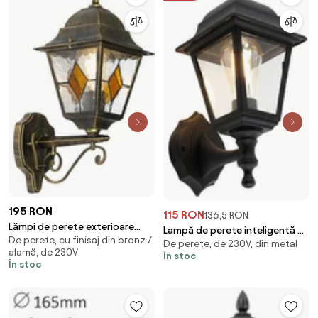
195 RON
115 RON
136,5 RON
Lămpi de perete exterioare
Lampă de perete inteligentă de
De perete, cu finisaj din bronz /
vintage aur antic - Antigua Up
De perete, de 230V, din metal
exterior neagră IP44 incl. Wifi
alamă, de 230V
În stoc
ST64 - Capital
În stoc