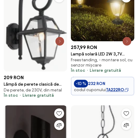
257,99 RON
Lampă solară LED 2W 3,7V
Freestanding, - montare sol, cu
3000/6000K IP65 2200 mAh
senzor mișcare
În stoc
Livrare gratuită
209 RON
-10 %
232 RON
Lămpă de perete clasică de
codul cuponului
TA222RO
De perete, de 230V, din metal
exterior neagră IP44 - Berta
În stoc
Livrare gratuită