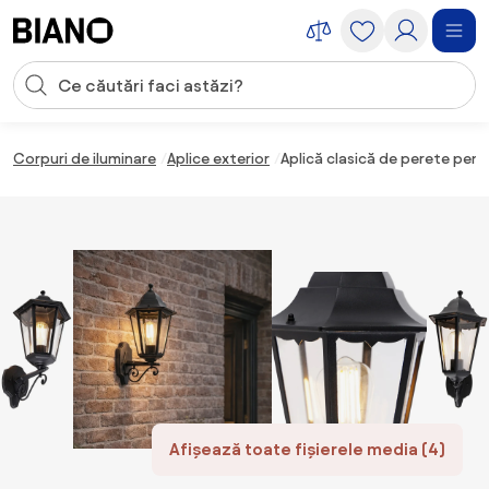
Sari peste navigare, accesează conținutul
Introducerea căutării
Sari peste conținut, mergi la subsol
Corpuri de iluminare
Aplice exterior
Aplică clasică de perete pent
Afișează toate fișierele media (4)