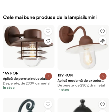
Cele mai bune produse de la lampisilumini
149 RON
139 RON
Aplică de perete industrială
Aplică modernă de exterior
De perete, de 230V, din metal
maro ruginiu IP44 - Shell
De perete, de 230V, din metal
ruginiu maro IP44 - Kansas
În stoc
În stoc