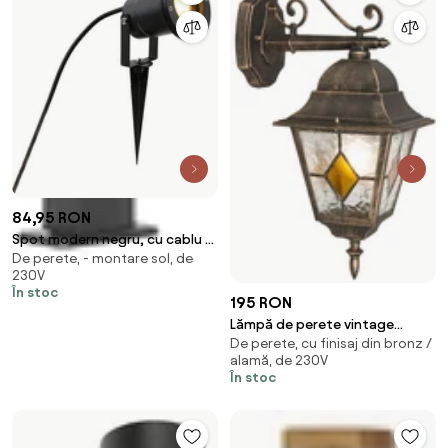
84,95 RON
Spot modern negru, cu cablu și
De perete, - montare sol, de
ștecher 200 cm IP65 - Basic
230V
În stoc
195 RON
Lămpă de perete vintage
De perete, cu finisaj din bronz /
pentru exterior, bronz -
alamă, de 230V
Antigua Down
În stoc