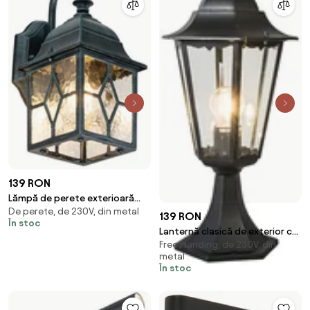
139 RON
Lămpă de perete exterioară
De perete, de 230V, din metal
romantică verde închis - Londra
139 RON
În stoc
Lanternă clasică de exterior cu
Freestanding, de 230V, din
bază neagră IP44 - New Orleans
metal
În stoc