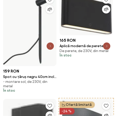
165 RON
Aplică modernă de perete
De perete, de 230V, din metal
exterioară neagră 17,5 cm cu
În stoc
LED inclus IP65 - Batt
159 RON
Spot cu țăruș negru 40cm incl.
- montare sol, de 230V, din
LED reglabil IP65 incl. cablu și
metal
ștecher - Carl
În stoc
Ofertă limitată
-24 %