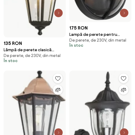
175 RON
Lampă de perete pentru
De perete, de 230V, din metal
exterior neagră rotundă IP65 -
135 RON
În stoc
Target
Lămpă de perete clasică
De perete, de 230V, din metal
pentru exterior neagră IP44 -
În stoc
New Orleans down