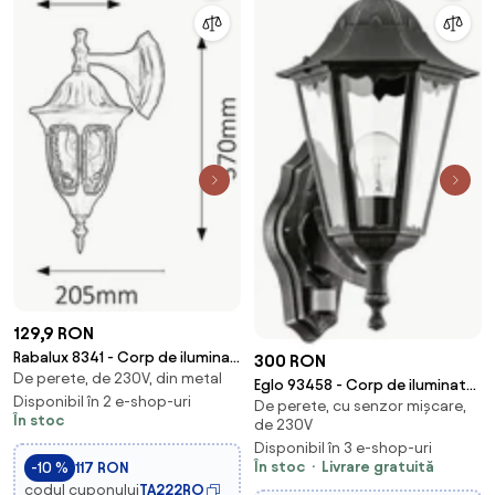
129,9 RON
Rabalux 8341 - Corp de iluminat
300 RON
De perete, de 230V, din metal
perete exterior MILANO
Eglo 93458 - Corp de iluminat
1xE27/60W/230V
Disponibil în 2 e-shop-uri
De perete, cu senzor mișcare,
perete exterior cu senzor
În stoc
de 230V
NAVEDO 1xE27/60W/230V
Disponibil în 3 e-shop-uri
În stoc
Livrare gratuită
-10 %
117 RON
codul cuponului
TA222RO