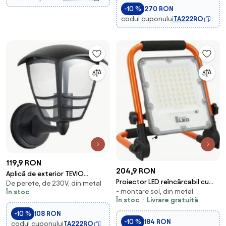
-10 %
270 RON
codul cuponului
TA222RO
119,9 RON
204,9 RON
Aplică de exterior TEVIO
Proiector LED reîncărcabil cu
De perete, de 230V, din metal
1xE27/60W/230V IP54 negru
- montare sol, din metal
stativ LED/30W/3,2V 4500K
În stoc
În stoc
Livrare gratuită
5000 mAh IP65 portocaliu
-10 %
108 RON
-10 %
184 RON
codul cuponului
TA222RO