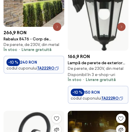
266,9 RON
Rabalux 8476 - Corp de
De perete, de 230V, din metal
iluminat perete exterior
În stoc
Livrare gratuită
MADRID 1xE27/60W/230V
166,9 RON
-10 %
240 RON
Lampă de perete de exterior
codul cuponului
TA222RO
De perete, de 230V, din metal
Nordlux CARDIFF
1xE27/60W/230V IP44
Disponibil în 3 e-shop-uri
În stoc
Livrare gratuită
-10 %
150 RON
codul cuponului
TA222RO