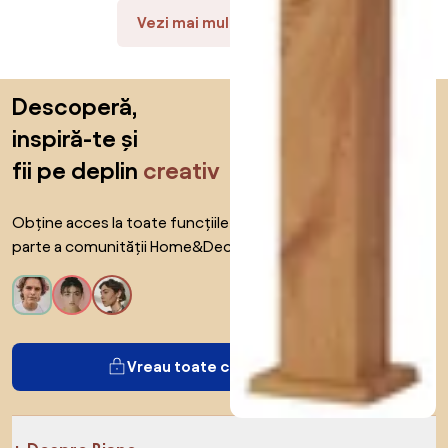
Vezi mai multe produse
Sari peste subsol, revino la începutul paginii
Descoperă,
inspiră-te și
fii pe deplin
creativ
Obține acces la toate funcțiile și fii
parte a comunității Home&Decor.
Vreau toate caracteristicile!