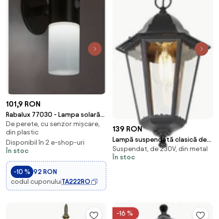
101,9 RON
Rabalux 77030 - Lampa solară
De perete, cu senzor mișcare,
LED de perete LUTTO
139 RON
din plastic
LED/1W/3,7V IP44 negru
Lampă suspendată clasică de
Disponibil în 2 e-shop-uri
Suspendat, de 230V, din metal
exterior neagră IP44 - Havana
În stoc
În stoc
Up
-10 %
92 RON
codul cuponului
TA222RO
-16 %