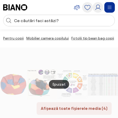
Sari peste navigare, accesează conținutul
Introducerea căutării
Sari peste conținut, mergi la subsol
Pentru copii
Mobilier camera copilului
Fotolii tip bean bag copii
Epuizat
Afișează toate fișierele media (4)