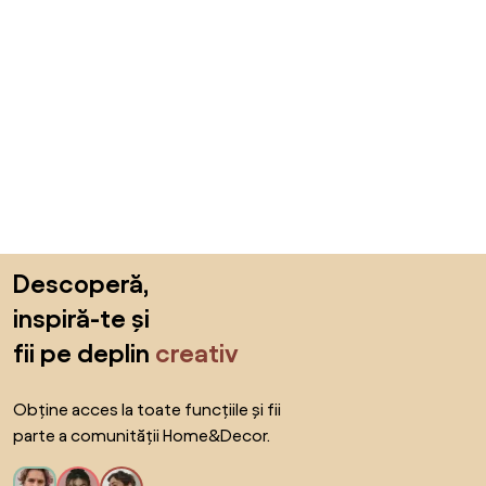
Sari peste subsol, revino la începutul paginii
Descoperă,
inspiră-te și
fii pe deplin
creativ
Obține acces la toate funcțiile și fii
parte a comunității Home&Decor.