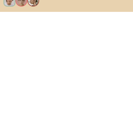
Vreau toate caracteristicile!
Despre Biano
Pentru utilizatori
Pentru magazine
Asigură-te că explorezi
Produse
Inspirații
AI designer