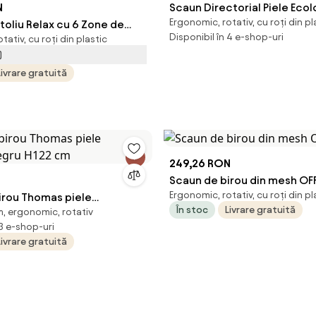
N
Scaun Directorial Piele Eco
Ergonomic, rotativ, cu roți din pl
toliu Relax cu 6 Zone de
Prinno Negru
Disponibil în 4 e-shop-uri
tativ, cu roți din plastic
ar Reglabil și Design
)
 Gri | Aosom Romania
Livrare gratuită
249,26 RON
Scaun de birou din mesh OFF
Ergonomic, rotativ, cu roți din pl
irou Thomas piele
În stoc
Livrare gratuită
, ergonomic, rotativ
negru H122 cm
 3 e-shop-uri
Livrare gratuită