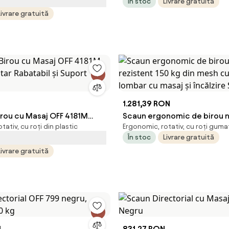
În stoc
Livrare gratuită
Livrare gratuită
N
1.281,39 RON
irou cu Masaj OFF 4181M
Scaun ergonomic de birou 
tativ, cu roți din plastic
Ergonomic, rotativ, cu roți guma
tar Rabatabil și Suport
rezistent 150 kg din mesh c
În stoc
Livrare gratuită
lombar cu masaj și încălzire
Livrare gratuită
N
831,27 RON