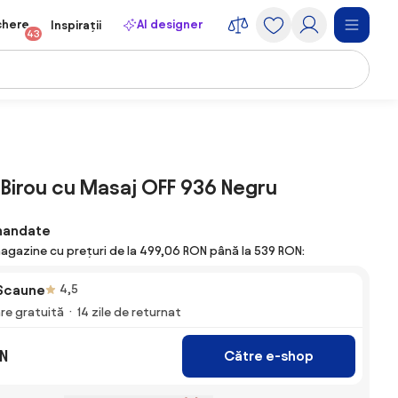
chere
AI designer
Inspirații
43
Birou cu Masaj OFF 936 Negru
mandate
magazine cu prețuri de la 499,06 RON până la 539 RON:
Scaune
4,5
are gratuită
14 zile de returnat
N
Către e-shop