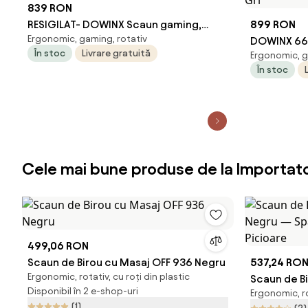
839 RON
RESIGILAT- DOWINX Scaun gaming,
899 RON
Ergonomic, gaming, rotativ
ergonomic, spătar înalt, tetiera
DOWINX 66
În stoc
Livrare gratuită
Ergonomic, g
confortabilă, suport lombar, cotiere
Ergonomic,
În stoc
4D, suport picioare, rezistent 150 kg,
Șezut cu Ar
piele PU, Gri
Suport pent
135°, Rezist
Gri
Cele mai bune produse de la Importa
499,06 RON
Scaun de Birou cu Masaj OFF 936 Negru
537,24 RO
Ergonomic, rotativ, cu roți din plastic
Scaun de B
Disponibil în 2 e-shop-uri
Ergonomic, ro
Negru — Sp
(1)