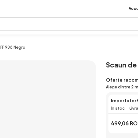
Vou
OFF 936 Negru
Scaun de 
Oferte reco
Alege dintre 2 
Importator
În stoc
Livr
499,06 RO