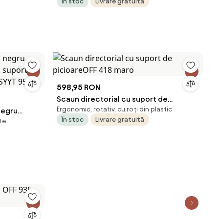
În stoc
Livrare gratuită
598,95 RON
Scaun directorial cu suport de
Ergonomic, rotativ, cu roți din plastic
negru
picioareOFF 418 maro
În stoc
Livrare gratuită
te
u suport
 SYYT 9521