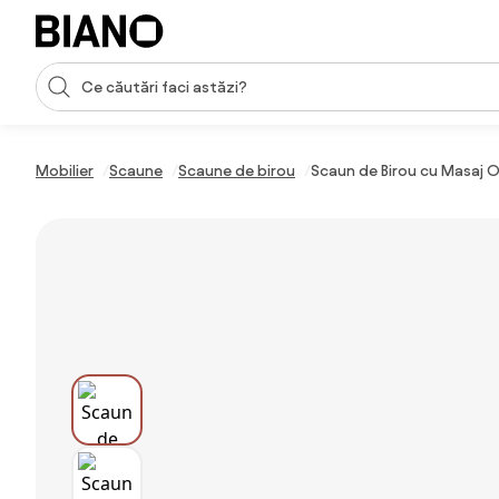
Sari peste navigare, accesează conținutul
Introducerea căutării
Sari peste conținut, mergi la subsol
Mobilier
Scaune
Scaune de birou
Scaun de Birou cu Masaj 