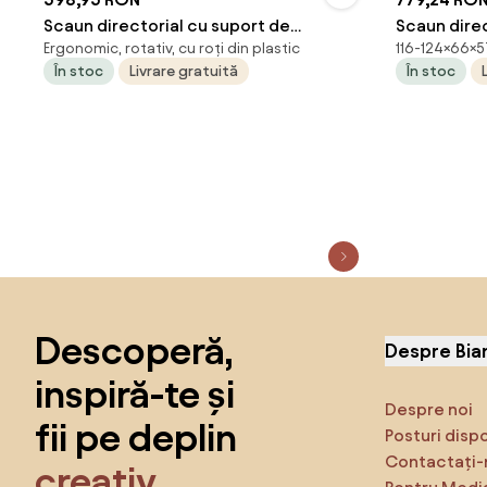
Scaun directorial cu suport de
Scaun direc
Ergonomic, rotativ, cu roți din plastic
116-124×66×5
picioareOFF 418 negru
rezistent 
În stoc
Livrare gratuită
În stoc
Sari peste subsol, revino la începutul paginii
Descoperă,
Despre Bia
inspiră-te și
Despre noi
fii pe deplin
Posturi disp
Contactați-
creativ