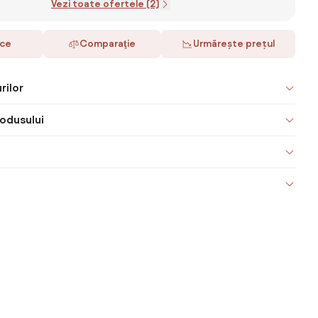
Vezi toate ofertele (2)
ace
Comparaţie
Urmărește prețul
rilor
odusului