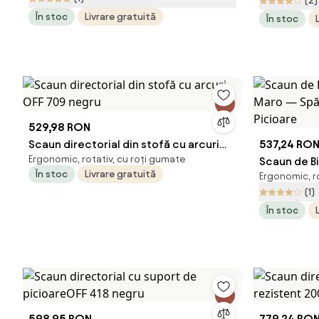
(2)
Picioare
În stoc
Livrare gratuită
În stoc
529,98 RON
Scaun directorial din stofă cu arcuri
537,24 RO
Ergonomic, rotativ, cu roți gumate
OFF 709 negru
Scaun de B
În stoc
Livrare gratuită
Ergonomic, ro
Maro — Spă
(1)
Picioare
În stoc
598,95 RON
779,24 RO