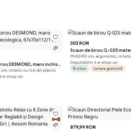
303 RON
Scaun de birou Q-025 mater
111×62×50 cm, ergonomic, rotativ
Disponibil în 4 e-shop-uri
irou DESMOND, maro inchis,
În stoc
Livrare gratuită
cm, rotativ, cu roți din plastic
ogica, 67x70x112/119 cm
 4 e-shop-uri
879,99 RON