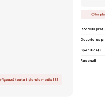
Îmi pl
Istoricul prețu
Descrierea pr
Specificații
Recenzii
Afișează toate fișierele media (8)