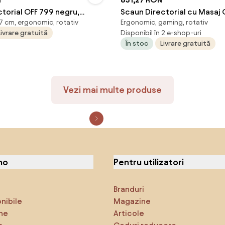
torial OFF 799 negru,
Scaun Directorial cu Masaj 
7 cm, ergonomic, rotativ
Ergonomic, gaming, rotativ
200 kg
Negru
Livrare gratuită
Disponibil în 2 e-shop-uri
În stoc
Livrare gratuită
Vezi mai multe produse
no
Pentru utilizatori
Branduri
onibile
Magazine
ne
Articole