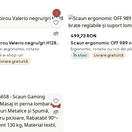
499,73 RON
rou Valerio negru/gri H128
Scaun ergonomic OFF 989 n
, ergonomic, rotativ
Ergonomic, rotativ, cu roți din pl
reglabile și suport lombar
 4 e-shop-uri
În stoc
Livrare gratuită
Livrare gratuită