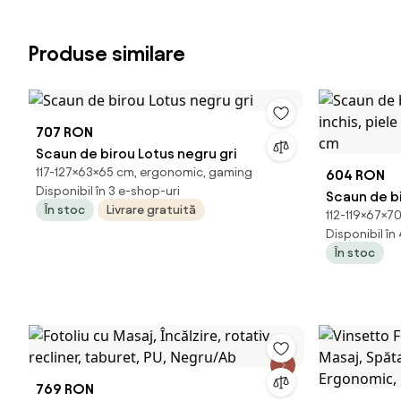
Produse similare
707 RON
Scaun de birou Lotus negru gri
117-127×63×65 cm, ergonomic, gaming
604 RON
Disponibil în 3 e-shop-uri
Scaun de b
În stoc
Livrare gratuită
112-119×67×70 
piele ecol
Disponibil în
În stoc
769 RON