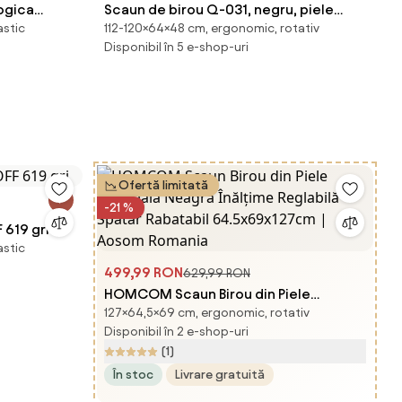
logica
Scaun de birou Q-031, negru, piele
astic
112-120×64×48 cm, ergonomic, rotativ
ecologica, 64x48x112/120 cm
Disponibil în 5 e-shop-uri
Ofertă limitată
-21 %
 619 gri
astic
499,99 RON
629,99 RON
HOMCOM Scaun Birou din Piele
127×64,5×69 cm, ergonomic, rotativ
Artificială Neagră Înălțime Reglabilă
Disponibil în 2 e-shop-uri
Spătar Rabatabil 64.5x69x127cm |
(1)
Aosom Romania
În stoc
Livrare gratuită