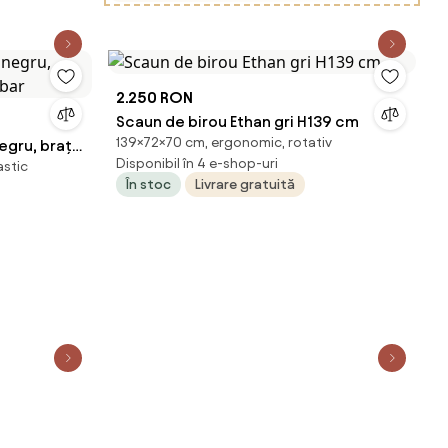
2.250 RON
Scaun de birou Ethan gri H139 cm
139×72×70 cm, ergonomic, rotativ
egru, brațe
Disponibil în 4 e-shop-uri
astic
În stoc
Livrare gratuită