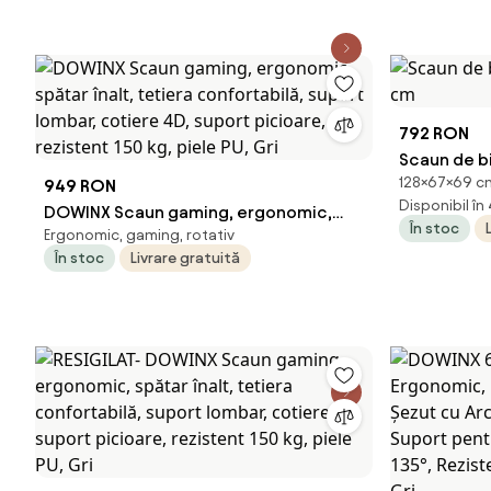
792 RON
Scaun de bi
128×67×69 cm
949 RON
cm
Disponibil în
DOWINX Scaun gaming, ergonomic,
În stoc
Ergonomic, gaming, rotativ
spătar înalt, tetiera confortabilă,
În stoc
Livrare gratuită
suport lombar, cotiere 4D, suport
picioare, rezistent 150 kg, piele PU, Gri