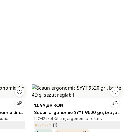
1.099,89 RON
nomic din
Scaun ergonomic SYYT 9520 gri, brațe
astic
122-128×51×51 cm, ergonomic, rotativ
4D și șezut reglabil
(1)