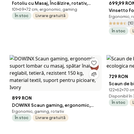
Fotoliu cu Masaj, Încălzire, rotativ,
699,99 RO
101×69×72 cm, ergonomic, gaming
recliner, taburet, PU, Negru/Ab
Vinsetto Fo
În stoc
Livrare gratuită
Ergonomic, ro
Masaj, Spăt
(10
Ergonomic,
În stoc
729 RON
Scaun de b
122×62×70 cm
ecologica 
Disponibil în
899 RON
În stoc
DOWINX Scaun gaming, ergonomic,
Ergonomic, gaming, rotativ
suport lombar cu masaj, spătar înalt,
În stoc
Livrare gratuită
reglabil, tetieră, rezistent 150 kg,
material textil, suport pentru picioare,
Ivory